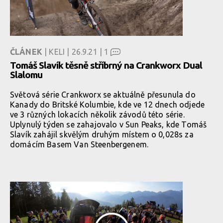
ČLÁNEK
| KELI | 26.9.21 |
1
Tomáš Slavík těsně stříbrný na Crankworx Dual
Slalomu
Světová série Crankworx se aktuálně přesunula do
Kanady do Britské Kolumbie, kde ve 12 dnech odjede
ve 3 různých lokacích několik závodů této série.
Uplynulý týden se zahajovalo v Sun Peaks, kde Tomáš
Slavík zahájil skvělým druhým místem o 0,028s za
domácím Basem Van Steenbergenem.