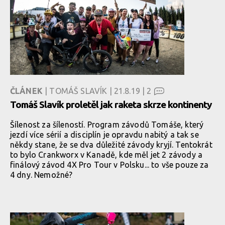
ČLÁNEK
| TOMÁŠ SLAVÍK | 21.8.19 |
2
Tomáš Slavík proletěl jak raketa skrze kontinenty
Šílenost za šíleností. Program závodů Tomáše, který
jezdí více sérií a disciplín je opravdu nabitý a tak se
někdy stane, že se dva důležité závody kryjí. Tentokrát
to bylo Crankworx v Kanadě, kde měl jet 2 závody a
finálový závod 4X Pro Tour v Polsku... to vše pouze za
4 dny. Nemožné?