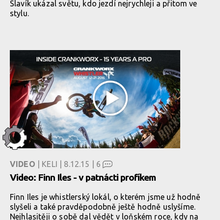
Slavík ukázal světu, kdo jezdí nejrychleji a přitom ve
stylu.
VIDEO
| KELI | 8.12.15 |
6
Video: Finn Iles - v patnácti profíkem
Finn Iles je whistlerský lokál, o kterém jsme už hodně
slyšeli a také pravděpodobně ještě hodně uslyšíme.
Nejhlasitěji o sobě dal vědět v loňském roce, kdy na