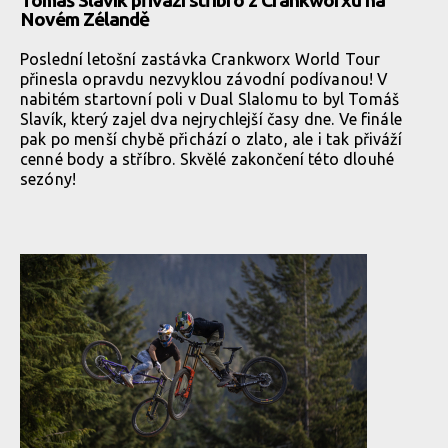
Tomáš Slavík přiváží stříbro z Crankworxu na
Novém Zélandě
Poslední letošní zastávka Crankworx World Tour
přinesla opravdu nezvyklou závodní podívanou! V
nabitém startovní poli v Dual Slalomu to byl Tomáš
Slavík, který zajel dva nejrychlejší časy dne. Ve finále
pak po menší chybě přichází o zlato, ale i tak přiváží
cenné body a stříbro. Skvělé zakončení této dlouhé
sezóny!