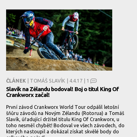
ČLÁNEK
| TOMÁŠ SLAVÍK | 4.4.17 |
1
Slavík na Zélandu bodoval! Boj o titul King Of
Crankworx začal!
První závod Crankworx World Tour odpálil letošní
šňůru závodů na Novým Zélandu (Rotorua) a Tomáš
Slavík, úřadující držitel titulu King Of Crankworx, u
toho nesměl chybět! Bodoval ve všech závodech, do
kterých nastoupil a dokázal získat skvělé body do