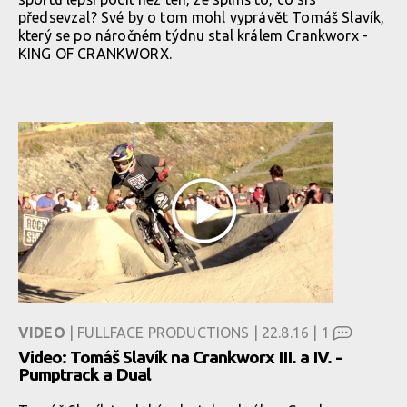
předsevzal? Své by o tom mohl vyprávět Tomáš Slavík,
který se po náročném týdnu stal králem Crankworx -
KING OF CRANKWORX.
VIDEO
| FULLFACE PRODUCTIONS | 22.8.16 |
1
Video: Tomáš Slavík na Crankworx III. a IV. -
Pumptrack a Dual