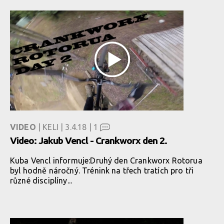
VIDEO
| KELI | 3.4.18 |
1
Video: Jakub Vencl - Crankworx den 2.
Kuba Vencl informuje:Druhý den Crankworx Rotorua
byl hodně náročný. Trénink na třech tratích pro tři
různé disciplíny...