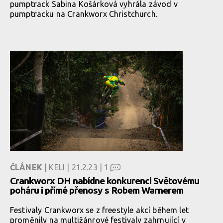
pumptrack Sabina Košárková vyhrála závod v
pumptracku na Crankworx Christchurch.
ČLÁNEK
| KELI | 21.2.23 |
1
Crankworx DH nabídne konkurenci Světovému
poháru i přímé přenosy s Robem Warnerem
Festivaly Crankworx se z freestyle akcí během let
proměnily na multižánrové festivaly zahrnující v