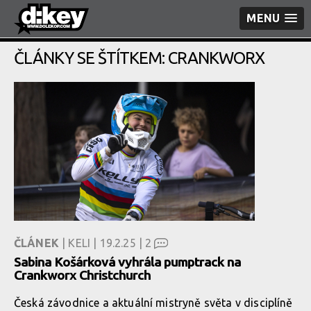
MENU
ČLÁNKY SE ŠTÍTKEM: CRANKWORX
ČLÁNEK
| KELI | 19.2.25 |
2
Sabina Košárková vyhrála pumptrack na
Crankworx Christchurch
Česká závodnice a aktuální mistryně světa v disciplíně