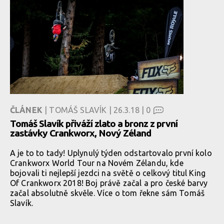
ČLÁNEK
| TOMÁŠ SLAVÍK | 26.3.18 |
0
Tomáš Slavík přiváží zlato a bronz z první
zastávky Crankworx, Nový Zéland
A je to to tady! Uplynulý týden odstartovalo první kolo
Crankworx World Tour na Novém Zélandu, kde
bojovali ti nejlepší jezdci na světě o celkový titul King
Of Crankworx 2018! Boj právě začal a pro české barvy
začal absolutně skvěle. Více o tom řekne sám Tomáš
Slavík.