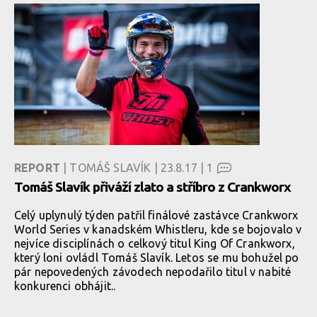
REPORT
| TOMÁŠ SLAVÍK | 23.8.17 |
1
Tomáš Slavík přiváží zlato a stříbro z Crankworx
Celý uplynulý týden patřil finálové zastávce Crankworx
World Series v kanadském Whistleru, kde se bojovalo v
nejvíce disciplínách o celkový titul King Of Crankworx,
který loni ovládl Tomáš Slavík. Letos se mu bohužel po
pár nepovedených závodech nepodařilo titul v nabité
konkurenci obhájit..