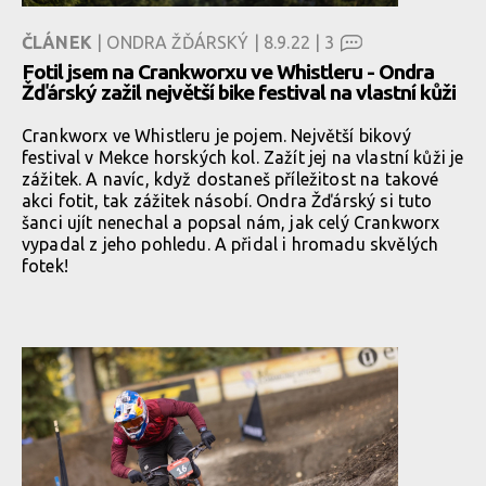
ČLÁNEK
| ONDRA ŽĎÁRSKÝ | 8.9.22 |
3
Fotil jsem na Crankworxu ve Whistleru - Ondra
Žďárský zažil největší bike festival na vlastní kůži
Crankworx ve Whistleru je pojem. Největší bikový
festival v Mekce horských kol. Zažít jej na vlastní kůži je
zážitek. A navíc, když dostaneš příležitost na takové
akci fotit, tak zážitek násobí. Ondra Žďárský si tuto
šanci ujít nenechal a popsal nám, jak celý Crankworx
vypadal z jeho pohledu. A přidal i hromadu skvělých
fotek!