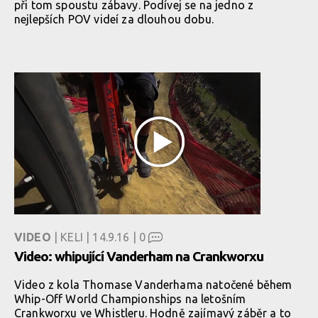
při tom spoustu zábavy. Podívej se na jedno z
nejlepších POV videí za dlouhou dobu.
VIDEO
| KELI | 14.9.16 |
0
Video: whipující Vanderham na Crankworxu
Video z kola Thomase Vanderhama natočené během
Whip-Off World Championships na letošním
Crankworxu ve Whistleru. Hodně zajímavý záběr a to