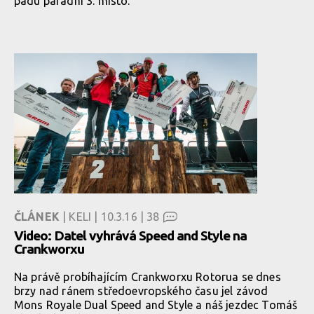
pádu parádní 3. místo.
ČLÁNEK
| KELI | 10.3.16 |
38
Video: Datel vyhrává Speed and Style na
Crankworxu
Na právě probíhajícím Crankworxu Rotorua se dnes
brzy nad ránem středoevropského času jel závod
Mons Royale Dual Speed and Style a náš jezdec Tomáš