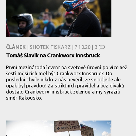
ČLÁNEK
| SHOTEK TISKARZ | 7.10.20 |
3
Tomáš Slavík na Crankworx Innsbruck
První mezinárodní event na světové úrovni po více než
šesti měsících měl být Crankworx Innsbruck. Do
poslední chvíle nikdo z nás nevěřil, že se odjede ale
opak byl pravdou! Za striktních pravidel a bez diváků
dostalo Crankworx Innsbruck zelenou a my vyrazili
směr Rakousko.