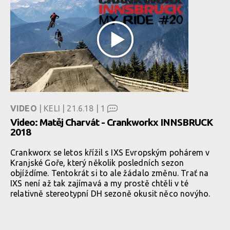
VIDEO
| KELI | 21.6.18 |
1
Video: Matěj Charvát - Crankworkx INNSBRUCK
2018
Crankworx se letos křížil s IXS Evropským pohárem v
Kranjské Goře, který několik posledních sezon
objíždíme. Tentokrát si to ale žádalo změnu. Trať na
IXS není až tak zajímavá a my prostě chtěli v té
relativně stereotypní DH sezoně okusit něco novýho.