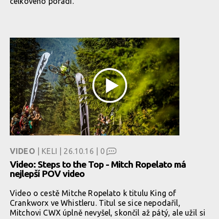
celkového pořadí.
VIDEO
| KELI | 26.10.16 |
0
Video: Steps to the Top - Mitch Ropelato má
nejlepší POV video
Video o cestě Mitche Ropelato k titulu King of
Crankworx ve Whistleru. Titul se sice nepodařil,
Mitchovi CWX úplně nevyšel, skončil až pátý, ale užil si