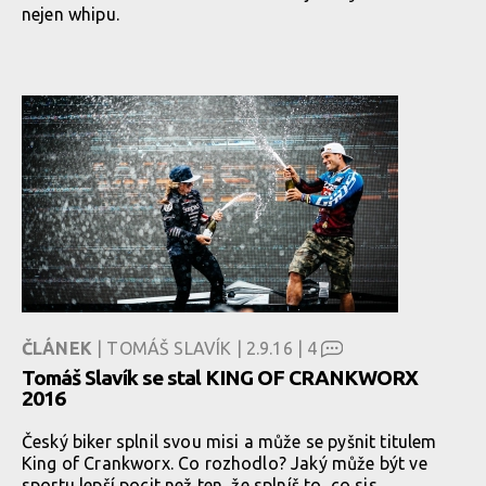
nejen whipu.
ČLÁNEK
| TOMÁŠ SLAVÍK | 2.9.16 |
4
Tomáš Slavík se stal KING OF CRANKWORX
2016
Český biker splnil svou misi a může se pyšnit titulem
King of Crankworx. Co rozhodlo? Jaký může být ve
sportu lepší pocit než ten, že splníš to, co sis