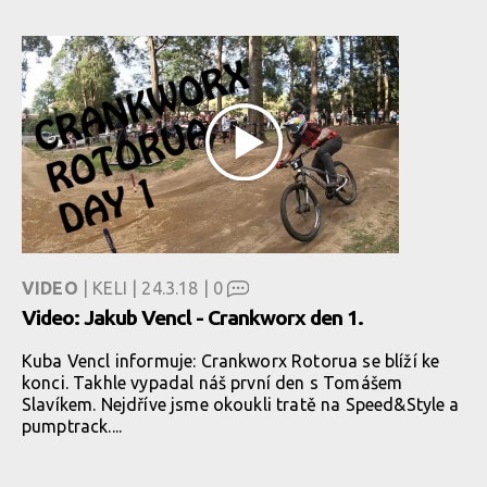
VIDEO
| KELI | 24.3.18 |
0
Video: Jakub Vencl - Crankworx den 1.
Kuba Vencl informuje: Crankworx Rotorua se blíží ke
konci. Takhle vypadal náš první den s Tomášem
Slavíkem. Nejdříve jsme okoukli tratě na Speed&Style a
pumptrack....