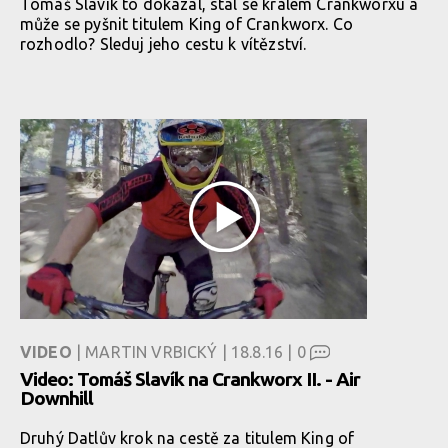
Tomáš Slavík to dokázal, stal se králem Crankworxu a
může se pyšnit titulem King of Crankworx. Co
rozhodlo? Sleduj jeho cestu k vítězství.
VIDEO
| MARTIN VRBICKÝ | 18.8.16 |
0
Video: Tomáš Slavík na Crankworx II. - Air
Downhill
Druhý Datlův krok na cestě za titulem King of