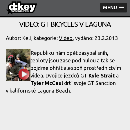
MENU
VIDEO: GT BICYCLES V LAGUNA
Autor: Keli, kategorie:
Video
, vydáno: 23.2.2013
Republiku nám opět zasypal sníh,
teploty jsou zase pod nulou a tak se
pojďme ohřát alespoň prostřednictvím
videa. Dvojice jezdců GT
Kyle Strait
a
Tyler McCaul
drtí svoje GT Sanction
v kalifornské Laguna Beach.