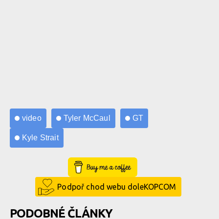
video
Tyler McCaul
GT
Kyle Strait
Buy Me a Coffee
Podpoř chod webu doleKOPCOM
PODOBNÉ ČLÁNKY