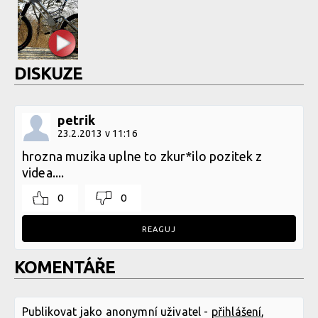
DISKUZE
petrik
23.2.2013 v 11:16
hrozna muzika uplne to zkur*ilo pozitek z
videa....
0
0
REAGUJ
KOMENTÁŘE
Publikovat jako anonymní uživatel -
přihlášení
,