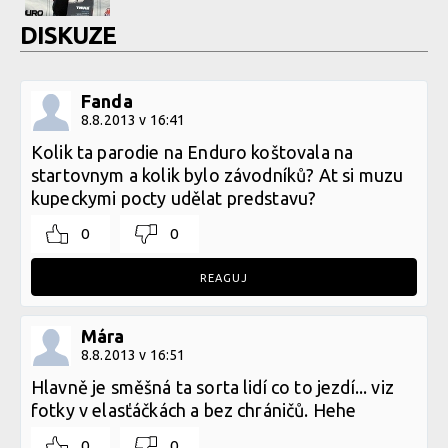
DISKUZE
Fanda
8.8.2013 v 16:41
Kolik ta parodie na Enduro koštovala na
startovnym a kolik bylo závodníků? At si muzu
kupeckymi pocty udělat predstavu?
0
0
REAGUJ
Mára
8.8.2013 v 16:51
Hlavně je směšná ta sorta lidí co to jezdí... viz
fotky v elasťáčkách a bez chráničů. Hehe
0
0