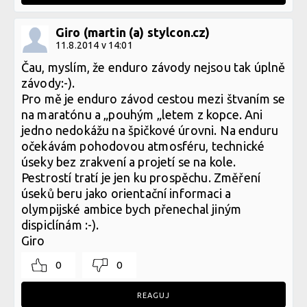
Giro (martin (a) stylcon.cz)
11.8.2014 v 14:01
Čau, myslím, že enduro závody nejsou tak úplně
závody:-).
Pro mě je enduro závod cestou mezi štvaním se
na maratónu a „pouhým „letem z kopce. Ani
jedno nedokážu na špičkové úrovni. Na enduru
očekávám pohodovou atmosféru, technické
úseky bez zrakvení a projetí se na kole.
Pestrostí tratí je jen ku prospěchu. Změření
úseků beru jako orientační informaci a
olympijské ambice bych přenechal jiným
dispiclínám :-).
Giro
0
0
REAGUJ