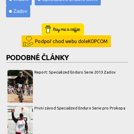
Zadov
Buy Me a Coffee
Podpoř chod webu doleKOPCOM
PODOBNÉ ČLÁNKY
Report: Specialized Enduro Serie 2013 Zadov
První závod Specialized Enduro Serie pro Prokopa