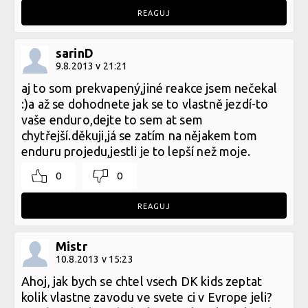
REAGUJ
sarinD
9.8.2013 v 21:21
aj to som prekvapený,jiné reakce jsem nečekal
:)a až se dohodnete jak se to vlastně jezdí-to
vaše enduro,dejte to sem at sem
chytřejší.děkuji,já se zatím na nějakem tom
enduru projedu,jestli je to lepší než moje.
0
0
REAGUJ
Mistr
10.8.2013 v 15:23
Ahoj, jak bych se chtel vsech DK kids zeptat
kolik vlastne zavodu ve svete ci v Evrope jeli?