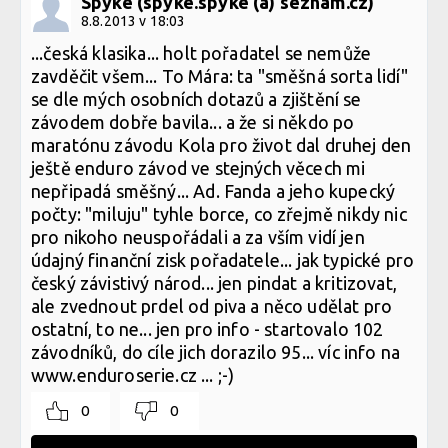
Spyke (spyke.spyke (a) seznam.cz)
8.8.2013 v 18:03
...česká klasika... holt pořadatel se nemůže
zavděčit všem... To Mára: ta "směšná sorta lidí"
se dle mých osobních dotazů a zjištění se
závodem dobře bavila... a že si někdo po
maratónu závodu Kola pro život dal druhej den
ještě enduro závod ve stejných věcech mi
nepřipadá směšný... Ad. Fanda a jeho kupecký
počty: "miluju" tyhle borce, co zřejmě nikdy nic
pro nikoho neuspořádali a za vším vidí jen
údajný finanční zisk pořadatele... jak typické pro
český závistivý národ... jen pindat a kritizovat,
ale zvednout prdel od piva a něco udělat pro
ostatní, to ne... jen pro info - startovalo 102
závodníků, do cíle jich dorazilo 95... víc info na
www.enduroserie.cz ... ;-)
0
0