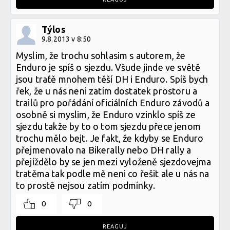
Týlos
9.8.2013 v 8:50
Myslim, že trochu sohlasim s autorem, že
Enduro je spíš o sjezdu. Všude jinde ve světě
jsou traťě mnohem těší DH i Enduro. Spíš bych
řek, že u nás neni zatím dostatek prostoru a
trailů pro pořádání oficiálních Enduro závodů a
osobně si myslim, že Enduro vzinklo spíš ze
sjezdu takže by to o tom sjezdu přece jenom
trochu mělo bejt. Je fakt, že kdyby se Enduro
přejmenovalo na Bikerally nebo DH rally a
přejíždělo by se jen mezi vyloženě sjezdovejma
tratěma tak podle mě neni co řešit ale u nás na
to prostě nejsou zatím podmínky.
0
0
REAGUJ