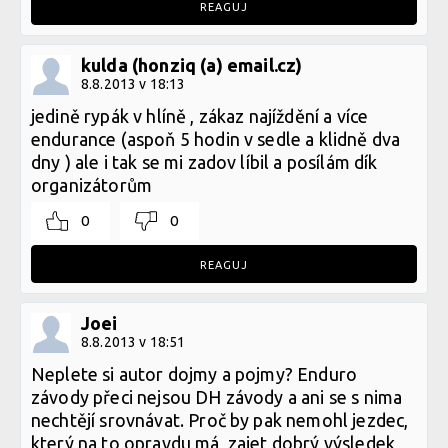
REAGUJ
kulda (honziq (a) email.cz)
8.8.2013 v 18:13
jedině rypák v hlíně , zákaz najíždění a více
endurance (aspoň 5 hodin v sedle a klidně dva
dny ) ale i tak se mi zadov líbil a posílám dík
organizátorům
0
0
REAGUJ
Joei
8.8.2013 v 18:51
Neplete si autor dojmy a pojmy? Enduro
závody přeci nejsou DH závody a ani se s nima
nechtějí srovnávat. Proč by pak nemohl jezdec,
který na to opravdu má, zajet dobrý výsledek