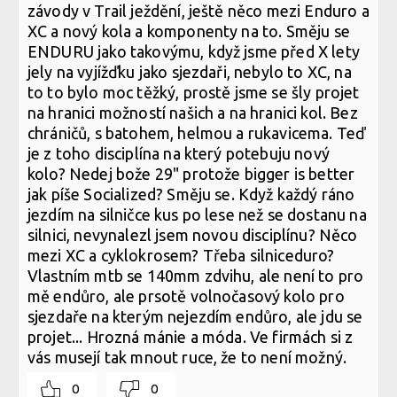
závody v Trail ježdění, ještě něco mezi Enduro a
XC a nový kola a komponenty na to. Směju se
ENDURU jako takovýmu, když jsme před X lety
jely na vyjížďku jako sjezdaři, nebylo to XC, na
to to bylo moc těžký, prostě jsme se šly projet
na hranici možností našich a na hranici kol. Bez
chráničů, s batohem, helmou a rukavicema. Teď
je z toho disciplína na který potebuju nový
kolo? Nedej bože 29" protože bigger is better
jak píše Socialized? Směju se. Když každý ráno
jezdím na silničce kus po lese než se dostanu na
silnici, nevynalezl jsem novou disciplínu? Něco
mezi XC a cyklokrosem? Třeba silniceduro?
Vlastním mtb se 140mm zdvihu, ale není to pro
mě endůro, ale prsotě volnočasový kolo pro
sjezdaře na kterým nejezdím endůro, ale jdu se
projet... Hrozná mánie a móda. Ve firmách si z
vás musejí tak mnout ruce, že to není možný.
0
0