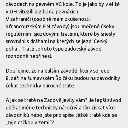
závodech na pevném XC kole. To je jako by v elitě
v DH vítězili jezdci na pevňácích.
V zahraničí (osobně mám zkušenosti
s francouzským EN závody) jsou měřené úseky
regulérními sjezdovými tratěmi, které by snesly
srovnání s dráhami na kterých se jezdí Český
pohár. Tratě tohoto typu zadovský závod
rozhodně nepřinesl.
Doufejme, že na dalším závodě, který se jede
8. září na šumavském Špičáku budou na závodníky
čekat technicky náročné tratě.
A jak se tratě na Zadově jevily vám? Je lepší závod
udělat méně technicky náročný a tím získat více
závodníků nebo jste pro spíše těžké tratě kde se
„ryje držkou v zemi“?