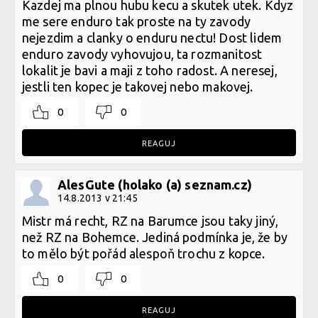
Kazdej ma plnou hubu kecu a skutek utek. Kdyz
me sere enduro tak proste na ty zavody
nejezdim a clanky o enduru nectu! Dost lidem
enduro zavody vyhovujou, ta rozmanitost
lokalit je bavi a maji z toho radost. A neresej,
jestli ten kopec je takovej nebo makovej.
0
0
REAGUJ
AlesGute (holako (a) seznam.cz)
14.8.2013 v 21:45
Mistr má recht, RZ na Barumce jsou taky jiný,
než RZ na Bohemce. Jediná podmínka je, že by
to mělo být pořád alespoň trochu z kopce.
0
0
REAGUJ