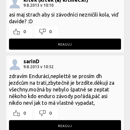
9.8.2013 v 10:10
asi maj strach aby si závodníci nezničili kola, viď
davide? :D
0
0
REAGUJ
sarinD
9.8.2013 v 10:52
zdravím Enduráci,neplettě se prosím dh
jezdcům na trati,zbytečně je brzdíte.děkuji za
všechny.možná by nebylo špatné se zeptat
někoho kdo enduro závody pořádá,páč asi
nikdo neví jak to má vlastně vypadat,
0
0
REAGUJ