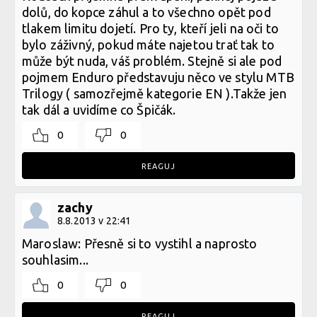
dolů, do kopce záhul a to všechno opět pod
tlakem limitu dojetí. Pro ty, kteří jeli na oči to
bylo záživný, pokud máte najetou trať tak to
může být nuda, váš problém. Stejně si ale pod
pojmem Enduro představuju něco ve stylu MTB
Trilogy ( samozřejmě kategorie EN ).Takže jen
tak dál a uvidíme co Špičák.
0
0
REAGUJ
zachy
8.8.2013 v 22:41
Maroslaw: Přesně si to vystihl a naprosto
souhlasim...
0
0
REAGUJ