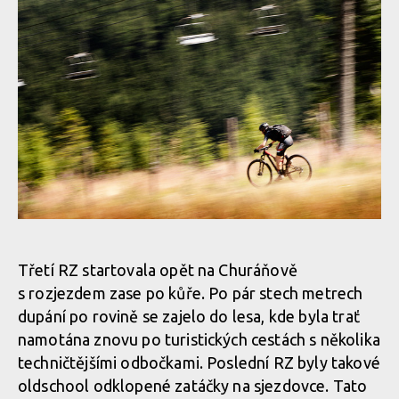
Třetí RZ startovala opět na Churáňově
s rozjezdem zase po kůře. Po pár stech metrech
dupání po rovině se zajelo do lesa, kde byla trať
namotána znovu po turistických cestách s několika
techničtějšími odbočkami. Poslední RZ byly takové
oldschool odklopené zatáčky na sjezdovce. Tato