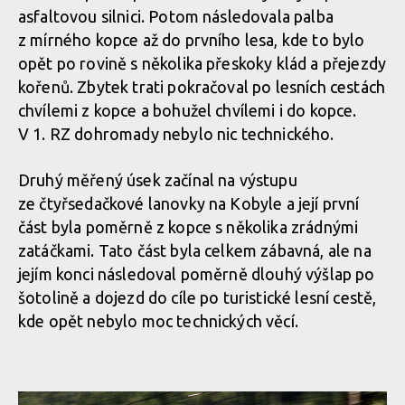
asfaltovou silnici. Potom následovala palba
z mírného kopce až do prvního lesa, kde to bylo
opět po rovině s několika přeskoky klád a přejezdy
kořenů. Zbytek trati pokračoval po lesních cestách
chvílemi z kopce a bohužel chvílemi i do kopce.
V 1. RZ dohromady nebylo nic technického.
Druhý měřený úsek začínal na výstupu
ze čtyřsedačkové lanovky na Kobyle a její první
část byla poměrně z kopce s několika zrádnými
zatáčkami. Tato část byla celkem zábavná, ale na
jejím konci následoval poměrně dlouhý výšlap po
šotolině a dojezd do cíle po turistické lesní cestě,
kde opět nebylo moc technických věcí.