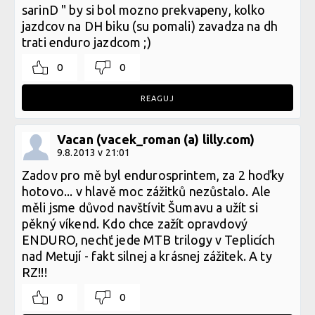
sarinD " by si bol mozno prekvapeny, kolko
jazdcov na DH biku (su pomali) zavadza na dh
trati enduro jazdcom ;)
0
0
REAGUJ
Vacan (vacek_roman (a) lilly.com)
9.8.2013 v 21:01
Zadov pro mě byl endurosprintem, za 2 hoďky
hotovo... v hlavě moc zážitků nezůstalo. Ale
měli jsme důvod navštívit Šumavu a užít si
pěkný víkend. Kdo chce zažít opravdový
ENDURO, nechť jede MTB trilogy v Teplicích
nad Metují - fakt silnej a krásnej zážitek. A ty
RZ!!!
0
0