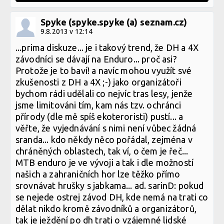
Spyke (spyke.spyke (a) seznam.cz)
9.8.2013 v 12:14
...prima diskuze... je i takový trend, že DH a 4X
závodníci se dávají na Enduro... proč asi?
Protože je to baví! a navíc mohou využít své
zkušenosti z DH a 4X ;-) jako organizátoři
bychom rádi udělali co nejvíc tras lesy, jenže
jsme limitováni tím, kam nás tzv. ochránci
přírody (dle mě spíš ekoteroristi) pustí... a
věřte, že vyjednávání s nimi není vůbec žádná
sranda... kdo někdy něco pořádal, zejména v
chráněných oblastech, tak ví, o čem je řeč...
MTB enduro je ve vývoji a tak i dle možností
našich a zahraničních hor lze těžko přímo
srovnávat hrušky s jabkama... ad. sarinD: pokud
se nejede ostrej závod DH, kde nemá na trati co
dělat nikdo kromě závodníků a organizátorů,
tak je ježdění po dh trati o vzájemné lidské