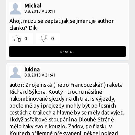
Michal
8.8.2013 v 20:11
Ahoj, muzu se zeptat jak se jmenuje author
clanku? Dik
0
0
REAGUJ
lukina
8.8.2013 v 21:41
autor: Znojemská ( nebo Francouzská? ) raketa
Richard Sýkora. Kouty - trochu násilně
nakombinované sjezdy na dh trati s výjezdy,
podle mě by i přejezdy mohly být po lesních
cestách a trailech a hlavně by se měly dát vyjet.
I když asfaltové stoupání na Dlouhé Stráně
mělo taky svoje kouzlo. Zadov, po fiasku v
Koutech příjemné překvapení, pěknej pojezd