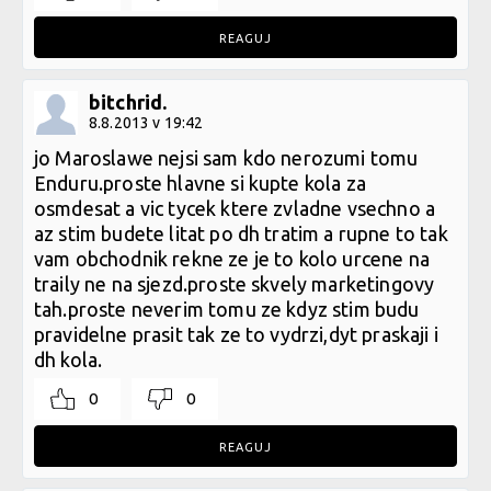
REAGUJ
bitchrid.
8.8.2013 v 19:42
jo Maroslawe nejsi sam kdo nerozumi tomu
Enduru.proste hlavne si kupte kola za
osmdesat a vic tycek ktere zvladne vsechno a
az stim budete litat po dh tratim a rupne to tak
vam obchodnik rekne ze je to kolo urcene na
traily ne na sjezd.proste skvely marketingovy
tah.proste neverim tomu ze kdyz stim budu
pravidelne prasit tak ze to vydrzi,dyt praskaji i
dh kola.
0
0
REAGUJ