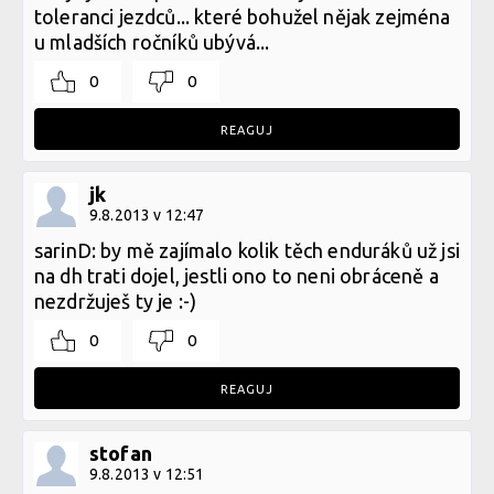
toleranci jezdců... které bohužel nějak zejména
u mladších ročníků ubývá...
0
0
REAGUJ
jk
9.8.2013 v 12:47
sarinD: by mě zajímalo kolik těch enduráků už jsi
na dh trati dojel, jestli ono to neni obráceně a
nezdržuješ ty je :-)
0
0
REAGUJ
stofan
9.8.2013 v 12:51