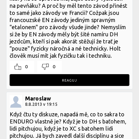
na pevňáku? A proč by měl tento závod přinést
to samé jako závody ve Francii? Cožpak jsou
francouzské EN závody jediným spravným
"etalonem" pro závody všude jinde? Nemyslím
si že by EN závody měly být šité namíru DH
jezdcům, kteří si pak akorát stěžují že trať je
"pouze" fyzicky náročná a né technicky. Holt
člověk musí mít jak fyzičku tak i techniku.
0
0
REAGUJ
Maroslaw
8.8.2013 v 19:15
Když čtu ty diskuze, napadá mě, co to sakra to
ENDURO vlastně je? Když je to DH s baťohem,
lidi pitchujou, když je to XC s batohem lidi
pitchujou. Já bych zavedl další disciplínu a sice