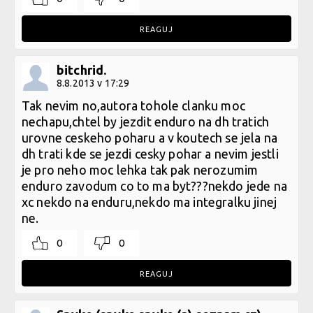
REAGUJ
bitchrid.
8.8.2013 v 17:29
Tak nevim no,autora tohole clanku moc
nechapu,chtel by jezdit enduro na dh tratich
urovne ceskeho poharu a v koutech se jela na
dh trati kde se jezdi cesky pohar a nevim jestli
je pro neho moc lehka tak pak nerozumim
enduro zavodum co to ma byt???nekdo jede na
xc nekdo na enduru,nekdo ma integralku jinej
ne.
0
0
REAGUJ