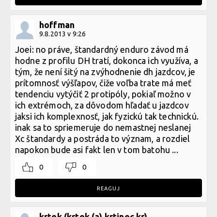
hoffman
9.8.2013 v 9:26
Joei: no práve, štandardný enduro závod má
hodne z profilu DH tratí, dokonca ich využíva, a
tým, že není šitý na zvýhodnenie dh jazdcov, je
prítomnosť výšľapov, čiže voľba trate má meť
tendenciu vytýčiť 2 protipóly, pokiaľ možno v
ich extrémoch, za dôvodom hľadať u jazdcov
jaksi ich komplexnosť, jak fyzickú tak technickú.
inak sa to spriemeruje do nemastnej neslanej
Xc štandardy a postráda to význam, a rozdiel
napokon bude asi fakt len v tom batohu ...
0
0
REAGUJ
krtek (krtek (a) krtinec.kr)