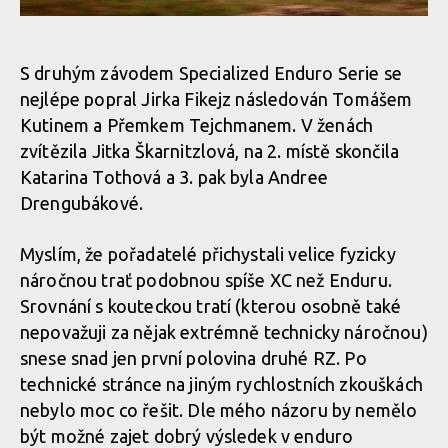
S druhým závodem Specialized Enduro Serie se
nejlépe popral Jirka Fikejz následován Tomášem
Kutinem a Přemkem Tejchmanem. V ženách
zvítězila Jitka Škarnitzlová, na 2. místě skončila
Katarina Tothová a 3. pak byla Andree
Drengubákové.
Myslím, že pořadatelé přichystali velice fyzicky
náročnou trať podobnou spíše XC než Enduru.
Srovnání s kouteckou tratí (kterou osobně také
nepovažuji za nějak extrémně technicky náročnou)
snese snad jen první polovina druhé RZ. Po
technické stránce na jiným rychlostních zkouškách
nebylo moc co řešit. Dle mého názoru by nemělo
být možné zajet dobrý výsledek v enduro