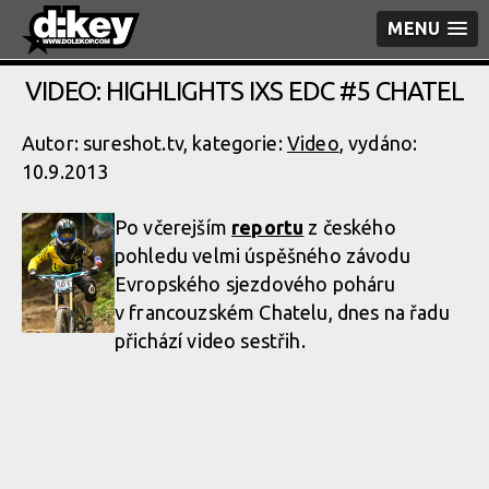
MENU
VIDEO: HIGHLIGHTS IXS EDC #5 CHATEL
Autor: sureshot.tv, kategorie:
Video
, vydáno:
10.9.2013
Po včerejším
reportu
z českého
pohledu velmi úspěšného závodu
Evropského sjezdového poháru
v francouzském Chatelu, dnes na řadu
přichází video sestřih.