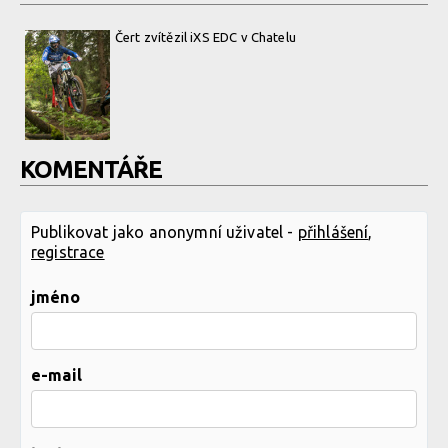
Čert zvítězil iXS EDC v Chatelu
KOMENTÁŘE
Publikovat jako anonymní uživatel -
přihlášení
,
registrace
jméno
e-mail