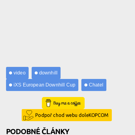
video
downhill
iXS European Downhill Cup
Chatel
Buy Me a Coffee
Podpoř chod webu doleKOPCOM
PODOBNÉ ČLÁNKY