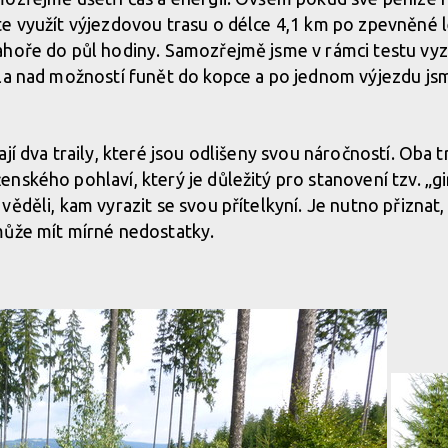
e využít výjezdovou trasu o délce 4,1 km po zpevněné le
hoře do půl hodiny. Samozřejmě jsme v rámci testu vyzk
la nad možností funět do kopce a po jednom výjezdu jsme
jí dva traily, které jsou odlišeny svou náročností. Oba t
ského pohlaví, který je důležitý pro stanovení tzv. „gir
ěděli, kam vyrazit se svou přítelkyní. Je nutno přiznat,
může mít mírné nedostatky.