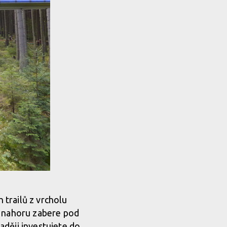
trailů z vrcholu
a nahoru zabere pod
aději investujete do