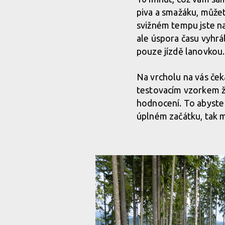
piva a smažáku, můžet
svižném tempu jste na
ale úspora času vyhrá
pouze jízdě lanovkou.
Na vrcholu na vás čeka
testovacím vzorkem žen
hodnocení. To abyste v
úplném začátku, tak 