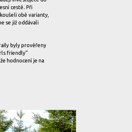
sní cestě. Při
oušeli obě varianty,
 se již oddávali
raily byly prověřeny
ls friendly“
 že hodnocení je na