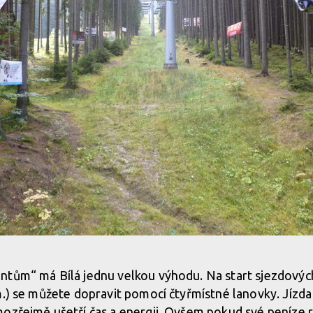
tům“ má Bílá jednu velkou výhodu. Na start sjezdových 
m.) se můžete dopravit pomocí čtyřmístné lanovky. Jízd
ozřejmě ušetří čas a energii. Ovšem pokud své peníze r