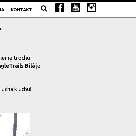
MA
KONTAKT
Á
uneme trochu
ngleTrails Bílá
je
.
 ucha k uchu!