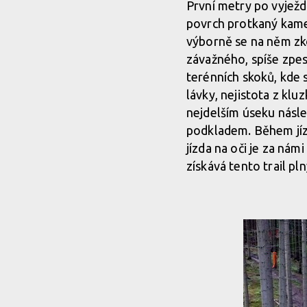
První metry po vyježd
povrch protkaný kamen
výborně se na něm zko
závažného, spíše zpes
terénních skoků, kde 
lávky, nejistota z klu
nejdelším úseku násle
podkladem. Během jízd
jízda na oči je za nám
získává tento trail pl