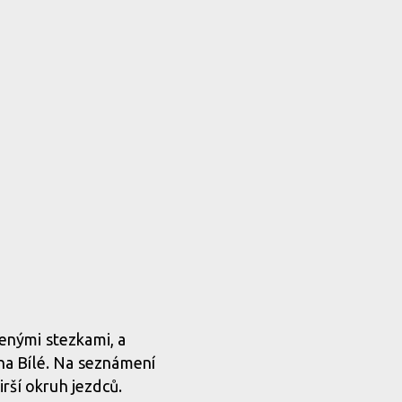
enými stezkami, a
 na Bílé. Na seznámení
irší okruh jezdců.