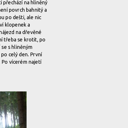
 přechází na hliněný
není povrch bahnitý a
 po dešti, ale nic
tví klopenek a
 nájezd na dřevěné
í třeba se krotit, po
í se s hliněným
po celý den. První
. Po vícerém najetí