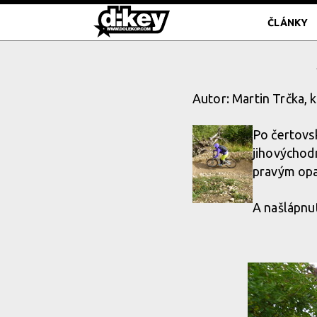
ČLÁNKY
Autor: Martin Trčka, 
Po čertov
jihovýchodn
pravým opa
A našlápnu