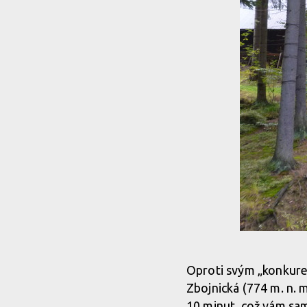
Oproti svým „konkuren
Zbojnická (774 m. n. 
10 minut, což vám sam