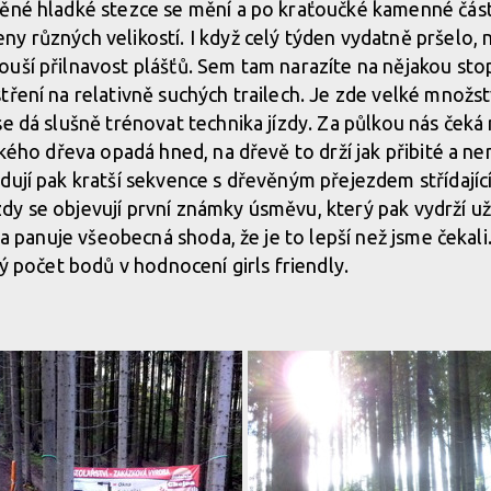
ěné hladké stezce se mění a po kraťoučké kamenné části
y různých velikostí. I když celý týden vydatně pršelo, 
uší přilnavost plášťů. Sem tam narazíte na nějakou stopu
tření na relativně suchých trailech. Je zde velké množs
se dá slušně trénovat technika jízdy. Za půlkou nás čeká
zkého dřeva opadá hned, na dřevě to drží jak přibité a nen
dují pak kratší sekvence s dřevěným přejezdem střídajíc
y se objevují první známky úsměvu, který pak vydrží už 
i a panuje všeobecná shoda, že je to lepší než jsme čekali
ný počet bodů v hodnocení girls friendly.