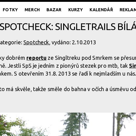
FOTKY
MERCH
BAZAR
KURZY
KALENDÁŘ
REKLA
SPOTCHECK: SINGLETRAILS BÍL
kategorie:
Spotcheck
, vydáno: 2.10.2013
sky dobrém
reportu
ze Singltreku pod Smrkem se přes
ě. Jestli SpS je jedním z pionýrů stezek pro mtb, tak
Si
kem. S otevřením 31.8. 2013 se řadí k nejmladším u nás
to má skvěle, takže směle do bahna v očích a úsměvu od