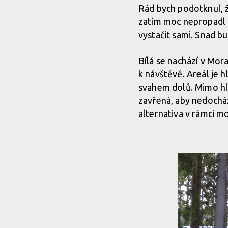
Rád bych podotknul, že
zatím moc nepropadl a
vystačit sami. Snad b
Bílá se nachází v Mor
k návštěvě. Areál je
svahem dolů. Mimo hla
zavřená, aby nedocháze
alternativa v rámci m