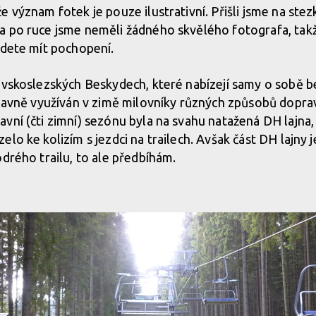
 význam fotek je pouze ilustrativní. Přišli jsme na stezk
 po ruce jsme neměli žádného skvělého fotografa, takž
udete mít pochopení.
avskoslezských Beskydech, které nabízejí samy o sobě 
 hlavně využíván v zimě milovníky různých způsobů dop
vní (čti zimní) sezónu byla na svahu natažená DH lajna, 
lo ke kolizím s jezdci na trailech. Avšak část DH lajny 
odrého trailu, to ale předbíhám.