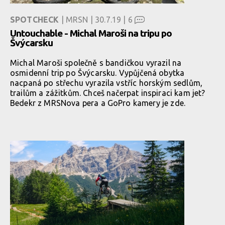
SPOTCHECK
| MRSN | 30.7.19 |
6
Untouchable - Michal Maroši na tripu po
Švýcarsku
Michal Maroši společně s bandičkou vyrazil na
osmidenní trip po Švýcarsku. Vypůjčená obytka
nacpaná po střechu vyrazila vstříc horským sedlům,
trailům a zážitkům. Chceš načerpat inspiraci kam jet?
Bedekr z MRSNova pera a GoPro kamery je zde.