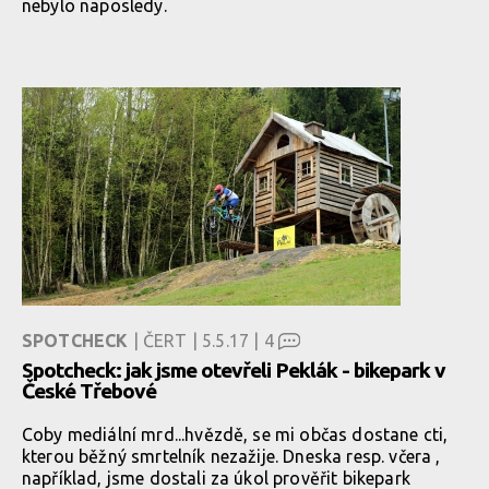
nebylo naposledy.
SPOTCHECK
| ČERT | 5.5.17 |
4
Spotcheck: jak jsme otevřeli Peklák - bikepark v
České Třebové
Coby mediální mrd...hvězdě, se mi občas dostane cti,
kterou běžný smrtelník nezažije. Dneska resp. včera ,
například, jsme dostali za úkol prověřit bikepark