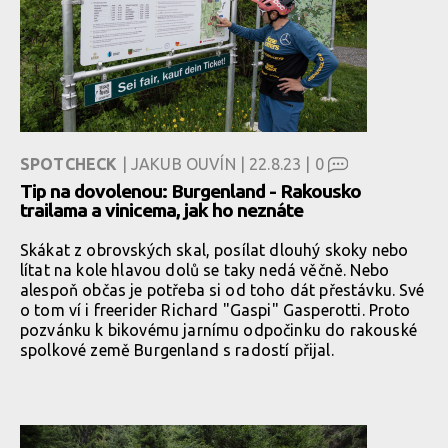
SPOTCHECK
| JAKUB OUVÍN | 22.8.23 |
0
Tip na dovolenou: Burgenland - Rakousko
trailama a vinicema, jak ho neznáte
Skákat z obrovských skal, posílat dlouhý skoky nebo
lítat na kole hlavou dolů se taky nedá věčně. Nebo
alespoň občas je potřeba si od toho dát přestávku. Své
o tom ví i freerider Richard "Gaspi" Gasperotti. Proto
pozvánku k bikovému jarnímu odpočinku do rakouské
spolkové země Burgenland s radostí přijal.