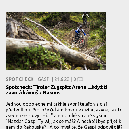
SPOTCHECK
| GASPI | 21.6.22 |
0
Spotcheck: Tiroler Zugspitz Arena ...když ti
zavolá kámoš z Rakous
Jednou odpoledne mi takhle zvoní telefon z cizí
předvolbou. Protože čekám hovor v cizím jazyce, tak to
zvednu se slovy "Hi...," a na druhé straně slyším:
"Nazdar Gaspi Ty wl, jak se máš? A nechtěl bys přijet k
nám do Rakouska?" A co myslíte, že Gaspi odpověděl?