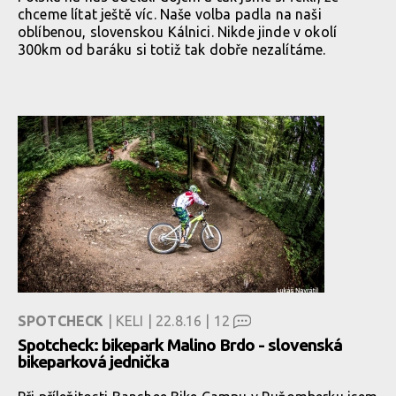
chceme lítat ještě víc. Naše volba padla na naši
oblíbenou, slovenskou Kálnici. Nikde jinde v okolí
300km od baráku si totiž tak dobře nezalítáme.
SPOTCHECK
| KELI | 22.8.16 |
12
Spotcheck: bikepark Malino Brdo - slovenská
bikeparková jednička