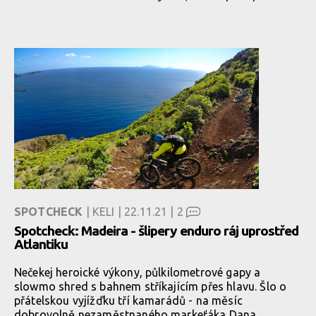
SPOTCHECK
| KELI | 22.11.21 |
2
Spotcheck: Madeira - šlipery enduro ráj uprostřed
Atlantiku
Nečekej heroické výkony, půlkilometrové gapy a
slowmo shred s bahnem stříkajícím přes hlavu. Šlo o
přátelskou vyjížďku tří kamarádů - na měsíc
dobrovolně nezaměstnaného markeťáka Dana,