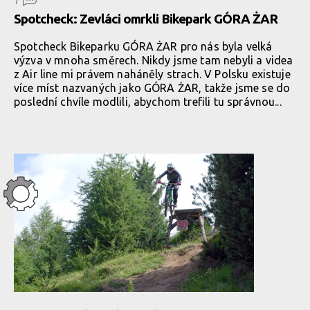
7
Spotcheck: Zevláci omrkli Bikepark GÓRA ŻAR
Spotcheck Bikeparku GÓRA ŻAR pro nás byla velká
výzva v mnoha směrech. Nikdy jsme tam nebyli a videa
z Air line mi právem naháněly strach. V Polsku existuje
více míst nazvaných jako GÓRA ŻAR, takže jsme se do
poslední chvíle modlili, abychom trefili tu správnou...