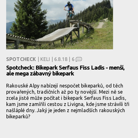
SPOTCHECK
| KELI | 6.8.18 |
6
Spotcheck: Bikepark Serfaus Fiss Ladis - menší,
ale mega zábavný bikepark
Rakouské Alpy nabízejí nespočet bikeparků, od těch
provařených, tradičních až po ty novější. Mezi ně se
zcela jistě může počítat i bikepark Serfaus Fiss Ladis,
kam jsme zamířili cestou z Livigna, kde jsme strávili tři
našláplé dny. Jaký je jeden z nejmladších rakouských
bikeparků?