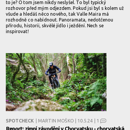
to je? O tom jsem nikdy neslyšel. To byl typický
rozhovor před mým odjezdem. Pokud jsi byl s kolem už
všude a hledáš něco nového, tak Valle Maira má
rozhodně co nabídnout. Panoramata, nedotčenou
přírodu, historii, skvělé jídlo i ježdění. Nech se
inspirovat!
SPOTCHECK
| MARTIN MOŠKO | 10.5.24 |
1
Report: zimní závodění v Chorvatsku - chorvatská