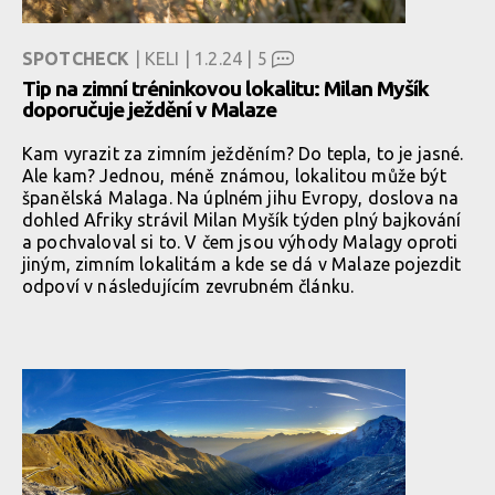
SPOTCHECK
| KELI | 1.2.24 |
5
Tip na zimní tréninkovou lokalitu: Milan Myšík
doporučuje ježdění v Malaze
Kam vyrazit za zimním ježděním? Do tepla, to je jasné.
Ale kam? Jednou, méně známou, lokalitou může být
španělská Malaga. Na úplném jihu Evropy, doslova na
dohled Afriky strávil Milan Myšík týden plný bajkování
a pochvaloval si to. V čem jsou výhody Malagy oproti
jiným, zimním lokalitám a kde se dá v Malaze pojezdit
odpoví v následujícím zevrubném článku.