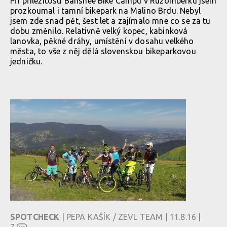
Při příležitosti Banshee Bike Campu v Ružomberku jsem
prozkoumal i tamní bikepark na Malino Brdu. Nebyl
jsem zde snad pět, šest let a zajímalo mne co se za tu
dobu změnilo. Relativně velký kopec, kabinková
lanovka, pěkné dráhy, umístění v dosahu velkého
města, to vše z něj dělá slovenskou bikeparkovou
jedničku.
SPOTCHECK
| PEPA KAŠÍK / ZEVL TEAM | 11.8.16 |