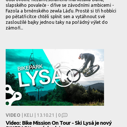
slapského povaleče - dříve se závodními ambicemi -
Fazola a brněnského zewla Láďu. Prostě si tři hobbíci
po pětatřicítce chtěli splnit sen a vytáhnout své
zasloužilé bajky jednou taky na pořádný výlet do
zámoří...
VIDEO
| KELI | 13.10.21 |
0
Video: Bike Mission On Tour - Ski Lysá je nový