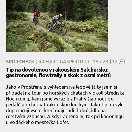
SPOTCHECK
| RICHARD GASPEROTTI | 18.7.23 |
12
Tip na dovolenou v rakouském Salcbursku:
gastronomie, flowtraily a skok z osmi metrů
Jako v Prostřenu s výhledem na ledové štíty jsem si
připadal na tour po horských chatách v okolí střediska
Hochkönig, kam jsme vyrazili z Prahy šlápnout do
pedálů a ochutnat rakouskou kuchyni. Jako tip na výlet
doporučuji všem, kteří mají rádi dobré jídlo na
čerstvém vzduchu. A když adrenalin, tak při kaňoningu
u vodáckého městečka Lofer.