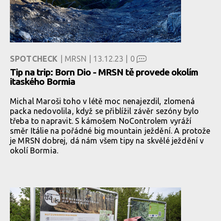
SPOTCHECK
| MRSN | 13.12.23 |
0
Tip na trip: Born Dio - MRSN tě provede okolím
itaského Bormia
Michal Maroši toho v létě moc nenajezdil, zlomená
packa nedovolila, když se přiblížil závěr sezóny bylo
třeba to napravit. S kámošem NoControlem vyráží
směr Itálie na pořádné big mountain ježdění. A protože
je MRSN dobrej, dá nám všem tipy na skvělé ježdění v
okolí Bormia.