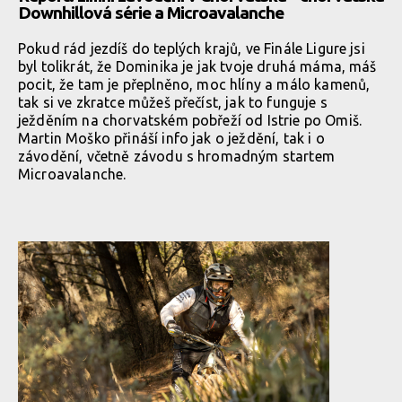
Downhillová série a Microavalanche
Pokud rád jezdíš do teplých krajů, ve Finále Ligure jsi
byl tolikrát, že Dominika je jak tvoje druhá máma, máš
pocit, že tam je přeplněno, moc hlíny a málo kamenů,
tak si ve zkratce můžeš přečíst, jak to funguje s
ježděním na chorvatském pobřeží od Istrie po Omiš.
Martin Moško přináší info jak o ježdění, tak i o
závodění, včetně závodu s hromadným startem
Microavalanche.