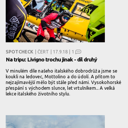
SPOTCHECK
| ČERT | 17.9.18 |
1
Na tripu: Livigno trochu jinak - díl druhý
V minulém díle našeho italského dobrodrůža jsme se
koukli na ledovec, Mottolino a do údolí. A přitom to
nejzajímavější mělo být stále před námi. Vysokohorské
přespání s východem slunce, let vrtulníkem... A velká
lekce italského životního stylu.