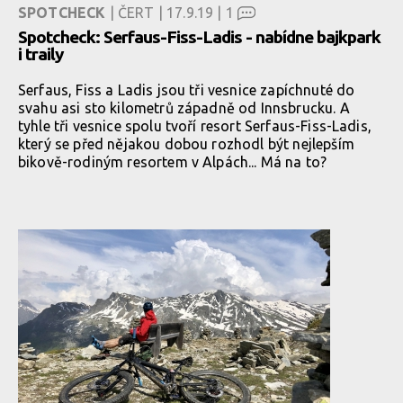
SPOTCHECK
| ČERT | 17.9.19 |
1
Spotcheck: Serfaus-Fiss-Ladis - nabídne bajkpark
i traily
Serfaus, Fiss a Ladis jsou tři vesnice zapíchnuté do
svahu asi sto kilometrů západně od Innsbrucku. A
tyhle tři vesnice spolu tvoří resort Serfaus-Fiss-Ladis,
který se před nějakou dobou rozhodl být nejlepším
bikově-rodiným resortem v Alpách... Má na to?