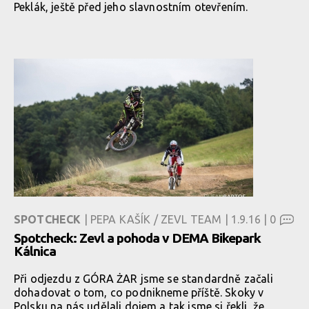
Peklák, ještě před jeho slavnostním otevřením.
SPOTCHECK
| PEPA KAŠÍK / ZEVL TEAM | 1.9.16 |
0
Spotcheck: Zevl a pohoda v DEMA Bikepark
Kálnica
Při odjezdu z GÓRA ŻAR jsme se standardně začali
dohadovat o tom, co podnikneme příště. Skoky v
Polsku na nás udělali dojem a tak jsme si řekli, že