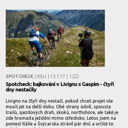
SPOTCHECK
| KELI | 13.7.17 |
1
Spotcheck: bajkování v Livignu s Gaspim - čtyři
dny nestačily
Livigno na čtyři dny nestačí, pokud chceš projet vše
musíš jet na delší dobu. Obě strany údolí, spousta
trailů, sjezdových drah, skoků, northshore, ale také je
zde hromada ježdění mimo středisko. Letos jsem na
pomezí Itálie a Švýcarska strávil pár dnů a určitě to