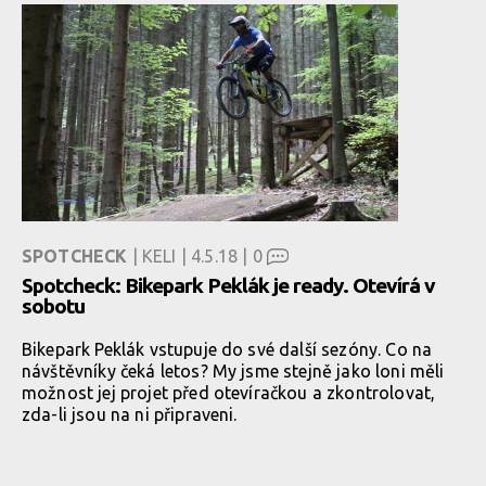
SPOTCHECK
| KELI | 4.5.18 |
0
Spotcheck: Bikepark Peklák je ready. Otevírá v
sobotu
Bikepark Peklák vstupuje do své další sezóny. Co na
návštěvníky čeká letos? My jsme stejně jako loni měli
možnost jej projet před otevíračkou a zkontrolovat,
zda-li jsou na ni připraveni.