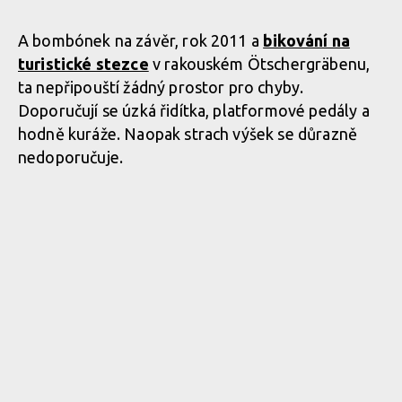
A bombónek na závěr, rok 2011 a
bikování na
turistické stezce
v rakouském Ötschergräbenu,
ta nepřipouští žádný prostor pro chyby.
Doporučují se úzká řidítka, platformové pedály a
hodně kuráže. Naopak strach výšek se důrazně
nedoporučuje.