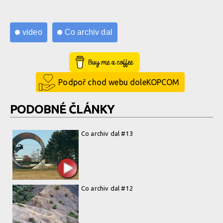
video
Co archiv dal
Buy Me a Coffee
Podpoř chod webu doleKOPCOM
PODOBNÉ ČLÁNKY
Co archiv dal #13
Co archiv dal #12