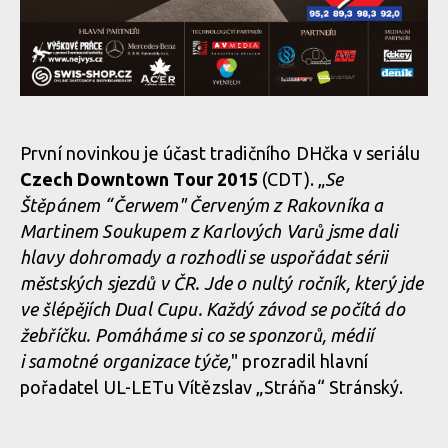
První novinkou je účast tradičního DHčka v seriálu
Czech Downtown Tour 2015
(CDT). „
Se
Štěpánem “Čerwem" Červeným z Rakovníka a
Martinem Soukupem z Karlových Varů jsme dali
hlavy dohromady a rozhodli se uspořádat sérii
městských sjezdů v ČR. Jde o nultý ročník, který jde
ve šlépějích Dual Cupu. Každý závod se počítá do
žebříčku. Pomáháme si co se sponzorů, médií
i samotné organizace týče,
" prozradil hlavní
pořadatel UL-LETu Vítězslav „Stráňa“ Stránský.