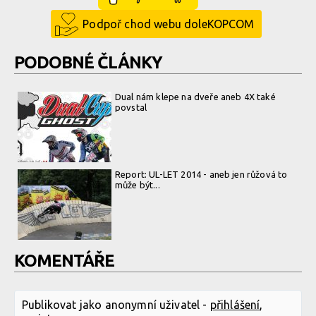
Podpoř chod webu doleKOPCOM
PODOBNÉ ČLÁNKY
Dual nám klepe na dveře aneb 4X také
povstal
Report: UL-LET 2014 - aneb jen růžová to
může být...
KOMENTÁŘE
Publikovat jako anonymní uživatel -
přihlášení
,