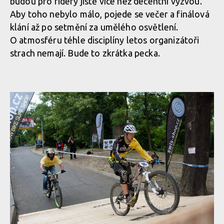
budou pro ridery jistě více než decentní výzvou.
Aby toho nebylo málo, pojede se večer a finálová
klání až po setmění za umělého osvětlení.
O atmosféru téhle disciplíny letos organizátoři
strach nemají. Bude to zkrátka pecka.