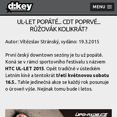
MENU
UL-LET POPÁTÉ... CDT POPRVÉ...
RŮŽOVÁK KOLIKRÁT?
Autor: Vítězslav Stránský, vydáno: 19.3.2015
První český downtown sezóny je tu už popáté.
Koná se v rámci sportovního festivalu s názvem
HTC UL-LET 2015
. Opět tradičně v ústeckém
Letním kině a tentokrát
třetí květnovou sobotu
16.5.
. Tahle jedinečná akce se každý rok posunuje
o úroveň výše. Nejinak tomu bude i letos.