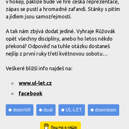
v hokeji, pakliže bude ve hře česká reprezentace,
zápas se pustí a hromadně zafandí. Stánky s pitím
a jídlem jsou samozřejmostí.
A tak nám zbývá dodat jediné. Vyhraje Růžovák
opět všechny disciplíny, anebo ho letos někdo
překoná? Odpověď na tuhle otázku dostaneš
nejlíp z první ruky třetí květnovou sobotu…
Veškeré bližší info najdeš na:
www.ul-let.cz
facebook
downhill
dual
ÚL-LET
downtown
Buy Me a Coffee