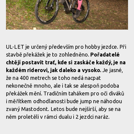
UL-LET je určený především pro hobby jezdce. Při
stavbě překážek je to zohledněno.
Pořadatelé
chtějí postavit trať, kde si zaskáče každý, je na
každém riderovi, jak daleko a vysoko.
Je jasné,
že na 400 metrech se toho nedá nacpat
nekonečně mnoho, ale i tak se alespoň podoba
překážek mění. Tradičním tahákem pro oči diváků
i měřítkem odhodlanosti bude jump ne náhodou
zvaný Mastodont. Letos bude nejširší, aby se na
něm proletěli v rámci dualu i 2 jezdci naráz.