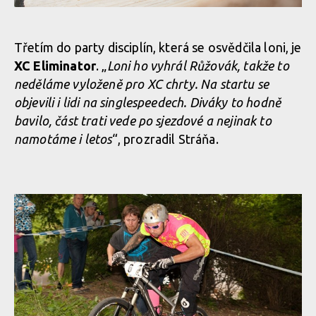
Třetím do party disciplín, která se osvědčila loni, je
XC Eliminator
. „
Loni ho vyhrál Růžovák, takže to
neděláme vyloženě pro XC chrty. Na startu se
objevili i lidi na singlespeedech. Diváky to hodně
bavilo, část trati vede po sjezdové a nejinak to
namotáme i letos
“, prozradil Stráňa.