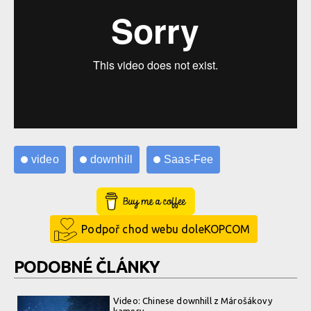
video
downhill
Saas-Fee
Buy Me a Coffee
Podpoř chod webu doleKOPCOM
PODOBNÉ ČLÁNKY
Video: Chinese downhill z Márošákovy
kamery