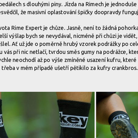
 pedálech s dlouhými piny. Jízda na Rimech je jednoduš
svědčil, že masivní oplastování špičky doopravdy funguj
ivota Rime Expert je chůze. Jasně, není to žádná pohork
elší výšlap bych se nevydával, nicméně při chůzi je vidět,
lel. Ať už jde o poměrně hrubý vzorek podrážky po celé 
u vás při nic netlačí, tvrdou směs gumy na podrážce, kt
ychle neochodí až po výše zmíněné usazení kufru, které z
třeba v mém případě ušetří pětikilo za kufry crankbros.