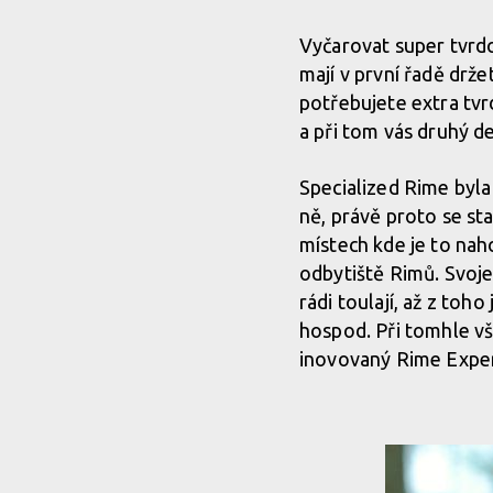
Vyčarovat super tvrdo
mají v první řadě drže
potřebujete extra tvr
a při tom vás druhý d
Specialized Rime byla
ně, právě proto se sta
místech kde je to nah
odbytiště Rimů. Svoje
rádi toulají, až z toh
hospod. Při tomhle vš
inovovaný Rime Expe