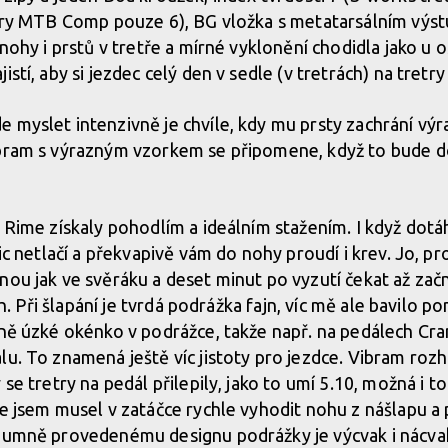
retry MTB Comp pouze 6), BG vložka s metatarsálním vý
 nohy i prstů v tretře a mírné vyklonění chodidla jako u o
istí, aby si jezdec celý den v sedle (v tretrách) na tret
 myslet intenzivně je chvíle, kdy mu prsty zachrání vý
ibram s výrazným vzorkem se připomene, když to bude d
ě Rime získaly pohodlím a ideálním stažením. I když dot
nic netlačí a překvapivě vám do nohy proudí i krev. Jo, p
ou jak ve svěráku a deset minut po vyzutí čekat až začnu
ích. Při šlapání je tvrdá podrážka fajn, víc mě ale bavilo
vně úzké okénko v podrážce, takže např. na pedálech Cr
lu. To znamená ještě víc jistoty pro jezdce. Vibram roz
se tretry na pedál přilepily, jako to umí 5.10, možná i to 
e jsem musel v zatáčce rychle vyhodit nohu z nášlapu a p
zumně provedenému designu podrážky je výcvak i nácvak 