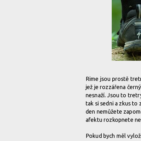
Rime jsou prostě tretr
jež je rozzářena černý
nesnaží. Jsou to tretr
tak si sedni a zkus to
den nemůžete zapomen
afektu rozkopnete ne
Pokud bych měl vylože