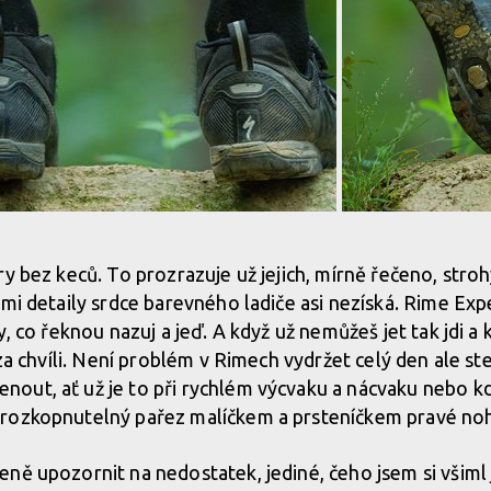
y bez keců. To prozrazuje už jejich, mírně řečeno, stroh
mi detaily srdce barevného ladiče asi nezíská. Rime Expe
y, co řeknou nazuj a jeď. A když už nemůžeš jet tak jdi a 
 za chvíli. Není problém v Rimech vydržet celý den ale st
out, ať už je to při rychlém výcvaku a nácvaku nebo 
rozkopnutelný pařez malíčkem a prsteníčkem pravé no
ně upozornit na nedostatek, jediné, čeho jsem si všiml