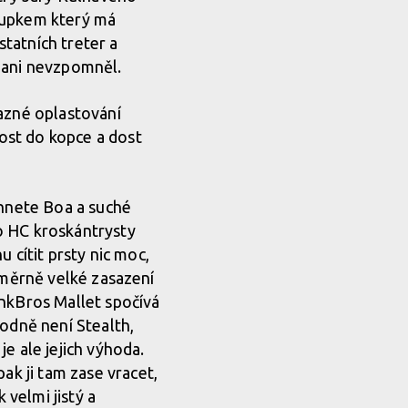
stupkem který má
statních treter a
ry ani nevzpomněl.
razné oplastování
ost do kopce a dost
áhnete Boa a suché
ro HC kroskántrysty
 cítit prsty nic moc,
 poměrně velké zasazení
ankBros Mallet spočívá
hodně není Stealth,
je ale jejich výhoda.
ak ji tam zase vracet,
velmi jistý a