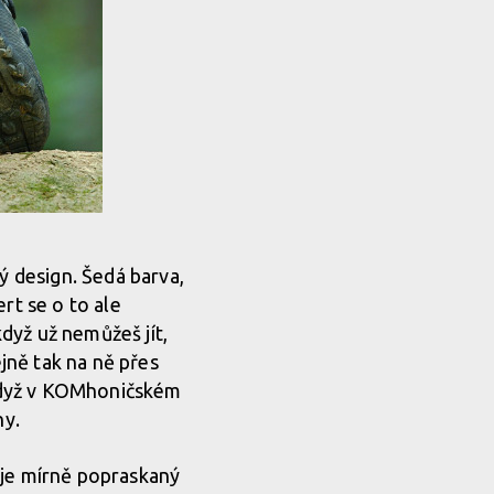
ý design. Šedá barva,
rt se o to ale
když už nemůžeš jít,
ejně tak na ně přes
když v KOMhoničském
hy.
 je mírně popraskaný