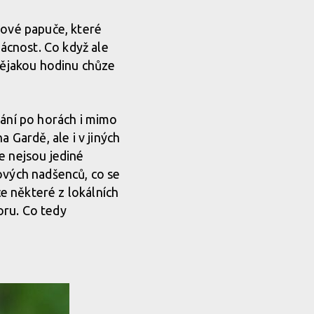
dové papuče, které
zácnost. Co když ale
 nějakou hodinu chůze
vání po horách i mimo
 Gardě, ale i v jiných
e nejsou jediné
ových nadšenců, co se
ce některé z lokálních
oru. Co tedy