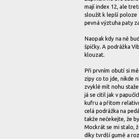
mají index 12, ale t
sloužit k lepší poloze
pevná výztuha paty zaj
Naopak kdy na ně bude
špičky. A podrážka V
klouzat.
Při prvním obutí si m
zipy co to jde, nikde 
zvyklé mít nohu stažen
já se citil jak v papuč
kufru a přitom relati
celá podrážka na pedá
takže nečekejte, že by 
Mockrát se mi stalo, ž
díky tvrdší gumě a ro