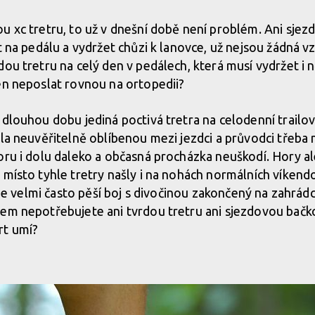
u xc tretru, to už v dnešní době není problém. Ani sjez
t na pedálu a vydržet chůzi k lanovce, už nejsou žádná v
dou tretru na celý den v pedálech, která musí vydržet i
en neposlat rovnou na ortopedii?
 dlouhou dobu jediná poctivá tretra na celodenní trailo
la neuvěřitelně oblíbenou mezi jezdci a průvodci třeba na
oru i dolu daleko a občasná procházka neuškodí. Hory al
 místo tyhle tretry našly i na nohách normálních víkend
o je velmi často pěší boj s divočinou zakončený na zahrád
em nepotřebujete ani tvrdou tretru ani sjezdovou bačk
rt umí?