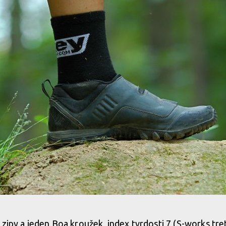
 zipy a jeden Boa kroužek, index tvrdosti 7 (S-works tr