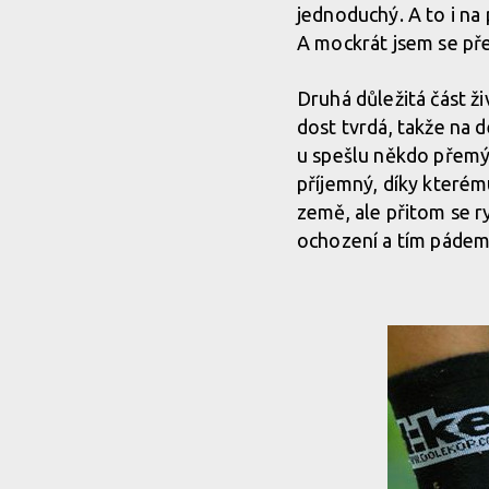
jednoduchý. A to i na
A mockrát jsem se pře
Druhá důležitá část ž
dost tvrdá, takže na d
u spešlu někdo přemýš
příjemný, díky kterém
země, ale přitom se r
ochození a tím pádem 