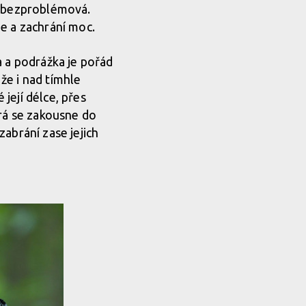
e bezproblémová.
e a zachrání moc.
a a podrážka je pořád
 že i nad tímhle
její délce, přes
erá se zakousne do
abrání zase jejich