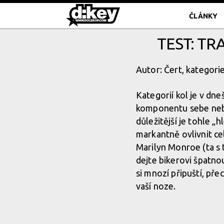
ČLÁNKY
TEST: TR
Autor: Čert, kategori
Kategorií kol je v dne
komponentu sebe nebo 
důležitější je tohle 
markantně ovlivnit cel
Marilyn Monroe (ta s 
dejte bikerovi špatnou
si mnozí připuští, pře
vaší noze.