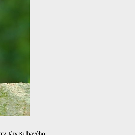
etry Járy Kulhavého