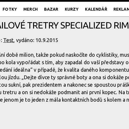
FOTKY
MERCH
BAZAR
KURZY
KALENDÁŘ
REKLA
AILOVÉ TRETRY SPECIALIZED RI
e:
Test
, vydáno: 10.9.2015
šní době milion, takže pokud naskočíte do cyklistiky, mu
kola vypořádat s tím, aby zapadal do vaší představy o 
„hledání ideálna“ v případě, že kvalita daného komponent
ou jízdu. „Dejte dívce ty správné boty a ona si dokáže p
tou sukní, pak prezidentem a nakonec se spoustou prášk
 tretru a on si nedokáže podmanit ani první kopec. Na tr
ce jenom je to jeden z mála kontaktních bodů s kolem a n