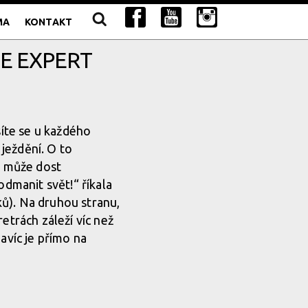
MA
KONTAKT
ME EXPERT
síte se u každého
ježdění. O to
u může dost
odmanit svět!“ říkala
ů). Na druhou stranu,
etrách záleží víc než
avíc je přímo na