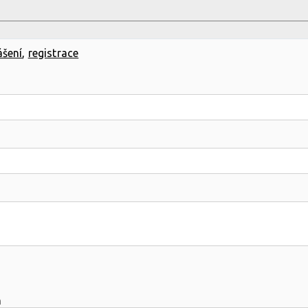
ášení
,
registrace
m