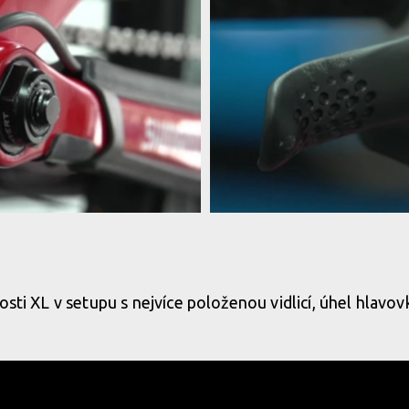
osti XL v setupu s nejvíce položenou vidlicí, úhel hlavov