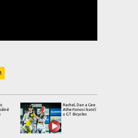
M
ic
Rachel, Dan a Gee
iálně
Athertonovi končí
m
u GT Bicycles