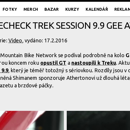
FOTKY
MERCH
BAZAR
KURZY
KALENDÁŘ
REKLA
KECHECK TREK SESSION 9.9 GEE
rie:
Video
, vydáno: 17.2.2016
 Mountain Bike Network se podíval podrobně na kolo
G
grou koncem roku
opustil GT
a
nastoupili k Treku
. Akt
 9.9
, který je téměř totožný s sériovkou. Rozdíly jsou 
stněná Shimanem sponzoruje Athertonovi už dlouhá léta
azetu a brzdové páčky.