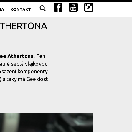
MA
KONTAKT
 ATHERTONA
ee Athertona
. Ten
uálně sedlá vlajkovou
v osazení komponenty
) a taky má Gee dost