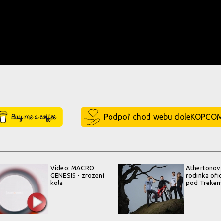
Buy Me a Coffee
Podpoř chod webu doleKOPCO
Video: MACRO
Athertonov
GENESIS - zrození
rodinka ofic
kola
pod Treke