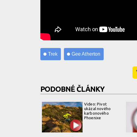
Trek
Gee Atherton
PODOBNÉ ČLÁNKY
Video: Pivot
ukázal nového
karbonového
Phoenixe