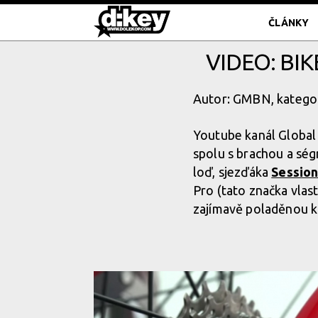
ČLÁNKY
VIDEO: BI
Autor: GMBN, katego
Youtube kanál Global
spolu s brachou a sé
loď, sjezďáka
Session
Pro (tato značka vla
zajímavě poladěnou k