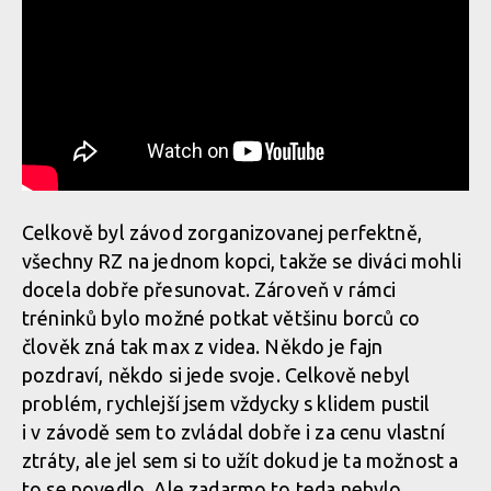
Celkově byl závod zorganizovanej perfektně,
všechny RZ na jednom kopci, takže se diváci mohli
docela dobře přesunovat. Zároveň v rámci
tréninků bylo možné potkat většinu borců co
člověk zná tak max z videa. Někdo je fajn
pozdraví, někdo si jede svoje. Celkově nebyl
problém, rychlejší jsem vždycky s klidem pustil
i v závodě sem to zvládal dobře i za cenu vlastní
ztráty, ale jel sem si to užít dokud je ta možnost a
to se povedlo. Ale zadarmo to teda nebylo.