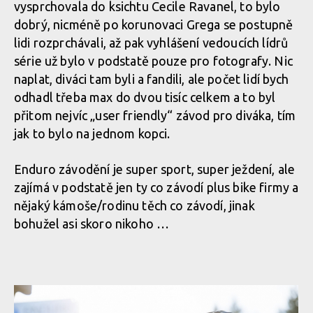
vysprchovala do ksichtu Cecile Ravanel, to bylo
dobrý, nicméně po korunovaci Grega se postupně
lidi rozprchávali, až pak vyhlášení vedoucích lídrů
série už bylo v podstatě pouze pro fotografy. Nic
naplat, diváci tam byli a fandili, ale počet lidí bych
odhadl třeba max do dvou tisíc celkem a to byl
přitom nejvíc „user friendly“ závod pro diváka, tím
jak to bylo na jednom kopci.
Enduro závodění je super sport, super ježdení, ale
zajímá v podstatě jen ty co závodí plus bike firmy a
nějaký kámoše/rodinu těch co závodí, jinak
bohužel asi skoro nikoho …