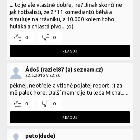
... to je ale vlastně dobře, ne? Jinak skončíme
jak fotbalisti, že 2*11 komediantů běhá a
simuluje na trávníku, a 10.000 kolem toho
huláká a chlastá pivo... ;o)
0
0
REAGUJ
Ádoš (raziel87 (a) seznam.cz)
22.5.2016 v 22:20
pěknej, neotřele a vtipně pojatej report! :) za
mě palec hore. Další mamrd je tu leda Michal.....
0
0
REAGUJ
peto(dude)