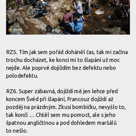
RZ5. Tím jak sem pořád doháněl čas, tak mi začína
trochu docházet, ke konci mi to šlapání už moc
nejde. Ale poprvé dojíždím bez defektu nebo
polodefektu.
RZ6. Super zábavná, dojíždí mě jen lehce před
koncem Švéd při šlapání, Francouz dojíždí až
pozděj na prázdným. Zkusí bombičku, nevyšlo to,
tak končí … Chtěl sem mu pomoct, ale s jeho
špatnou angličtinou a pod dohledem maršálů
to nešlo.