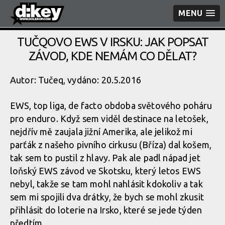
MENU
TUČQOVO EWS V IRSKU: JAK POPSAT
ZÁVOD, KDE NEMÁM CO DĚLAT?
Autor: Tučeq, vydáno: 20.5.2016
EWS, top liga, de facto obdoba světového poháru
pro enduro. Když sem viděl destinace na letošek,
nejdřív mě zaujala jižní Amerika, ale jelikož mi
parťák z našeho pivního cirkusu (Bříza) dal košem,
tak sem to pustil z hlavy. Pak ale padl nápad jet
loňský EWS závod ve Skotsku, který letos EWS
nebyl, takže se tam mohl nahlásit kdokoliv a tak
sem mi spojili dva drátky, že bych se mohl zkusit
přihlásit do loterie na Irsko, které se jede týden
předtím.