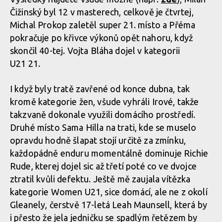
Čižinský byl 12 v masterech, celkově je čtvrtej,
Michal Prokop zaletěl super 21. místo a Přéma
pokračuje po křivce výkonů opět nahoru, když
skončil 40-tej. Vojta Bláha dojel v kategorii
U21 21.
I když byly tratě zavřené od konce dubna, tak
kromě kategorie žen, všude vyhráli Irové, takže
takzvaně dokonale využili domácího prostředí.
Druhé místo Sama Hilla na trati, kde se muselo
opravdu hodně šlapat stojí určitě za zmínku,
každopádně enduru momentálně dominuje Richie
Rude, kterej dojel sic až třetí poté co ve dvojce
ztratil kvůli defektu. Ještě mě zaujala vítězka
kategorie Women U21, sice domácí, ale ne z okolí
Gleanely, čerstvě 17-letá Leah Maunsell, která by
i přesto že jela jedničku se spadlým řetězem by