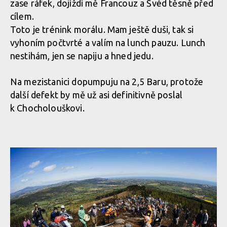
zase ráfek, dojíždí mě Francouz a Švéd těsně před
cílem.
Toto je trénink morálu. Mam ještě duši, tak si
vyhoním počtvrté a valím na lunch pauzu. Lunch
nestihám, jen se napiju a hned jedu.
Na mezistanici dopumpuju na 2,5 Baru, protože
další defekt by mě už asi definitivně poslal
k Chocholouškovi.