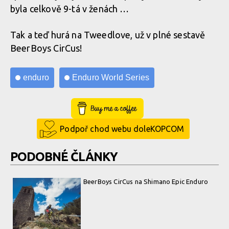
byla celkově 9-tá v ženách …
Tak a teď hurá na Tweedlove, už v plné sestavě
BeerBoys CirCus!
enduro
Enduro World Series
Buy Me a Coffee
Podpoř chod webu doleKOPCOM
PODOBNÉ ČLÁNKY
BeerBoys CirCus na Shimano Epic Enduro