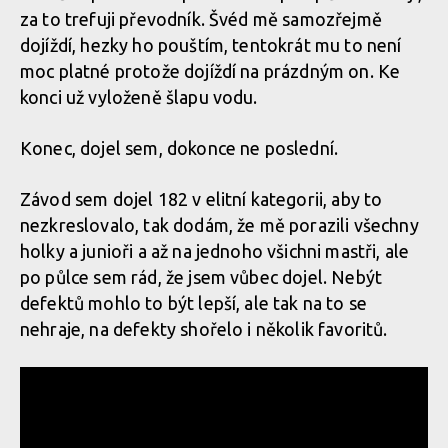
za to trefuji převodník. Švéd mě samozřejmě
dojíždí, hezky ho pouštím, tentokrát mu to není
moc platné protože dojíždí na prázdným on. Ke
konci už vyloženě šlapu vodu.
Konec, dojel sem, dokonce ne poslední.
Závod sem dojel 182 v elitní kategorii, aby to
nezkreslovalo, tak dodám, že mě porazili všechny
holky a junioři a až na jednoho všichni mastři, ale
po půlce sem rád, že jsem vůbec dojel. Nebýt
defektů mohlo to být lepší, ale tak na to se
nehraje, na defekty shořelo i několik favoritů.