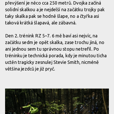
převýšení je něco cca 250 metrů. Dvojka začíná
solidní skalkou a je nejdelší na začátku trojky pak
taky skalka pak se hodně šlape, no a čtyřka asi
taková krátká šlapavá, ale zábavná.
Den 2. trénink RZ 5–7. 6 mě baví asi nejvíc, na
začátku sedm je opět skalka, zase trochu jiná, no
ani jednou sem tu správnou stopu netrefil. Po
tréninku je technická porada, kdy je minutou ticha
uctěn tragicky zesnulej Stevie Smith, nicméně
většina jezdců je již pryč.