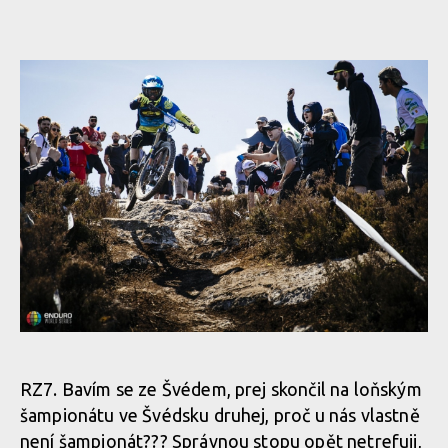
RZ7. Bavím se ze Švédem, prej skončil na loňským
šampionátu ve Švédsku druhej, proč u nás vlastně
není šampionát??? Správnou stopu opět netrefuji,