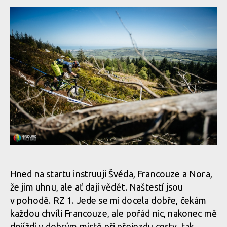
Hned na startu instruuji Švéda, Francouze a Nora,
že jim uhnu, ale ať dají vědět. Naštestí jsou
v pohodě. RZ 1. Jede se mi docela dobře, čekám
každou chvíli Francouze, ale pořád nic, nakonec mě
dojíždí v dobrým místě při přejezdu cesty, tak