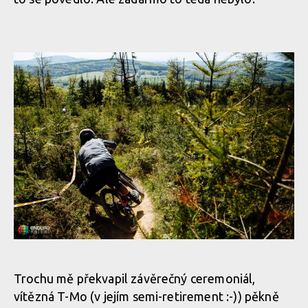
Trochu mě překvapil závěrečný ceremoniál,
vítězná T-Mo (v jejím semi-retirement :-)) pěkně