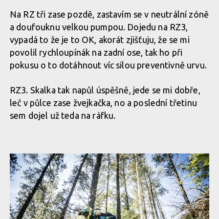
Na RZ tři zase pozdě, zastavím se v neutrální zóně
a doufouknu velkou pumpou. Dojedu na RZ3,
vypadá to že je to OK, akorát zjišťuju, že se mi
povolil rychloupínák na zadní ose, tak ho při
pokusu o to dotáhnout víc silou preventivně urvu.
RZ3. Skalka tak napůl úspěšně, jede se mi dobře,
leč v půlce zase žvejkačka, no a poslední třetinu
sem dojel už teda na ráfku.