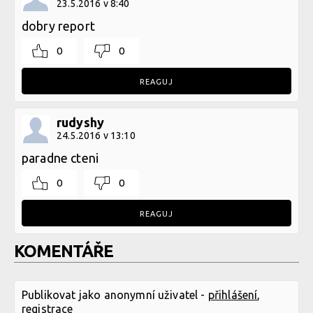
23.5.2016 v 8:40
dobry report
0
0
REAGUJ
rudyshy
24.5.2016 v 13:10
paradne cteni
0
0
REAGUJ
KOMENTÁŘE
Publikovat jako anonymní uživatel -
přihlášení
,
registrace