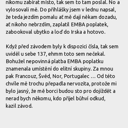
nikomu zabírat místo, tak sem to tam poslal. No a
vylosovali mě. Do přihlášky jsem v lednu napsal,
že teda jezdím pomalu ať mě dají někam dozadu,
ať nikoho nebrzdím, zaplatil EMBA poplatek,
zabookoval ubytko a loď do Irska a hotovo.
Když před závodem byly k dispozici čísla, tak sem
uviděl u sebe 137, ehmm toto sem nečekal.
Bohužel nepovinná platba EMBA poplatku
znamenala umístění do elitní skupiny. Za mnou
pak Francouz, Švéd, Nor, Portugalec … Od této
chvíle mě trochu přepadla nervozita, protože mi
bylo jasný, že mě borci budou sto pro dojíždět a
nerad bych někomu, kdo přijel bůhví odkud,
kazil závod.