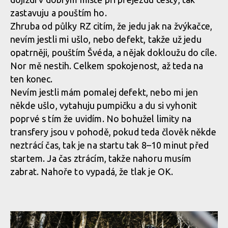
zastavuju a pouštím ho.
Zhruba od půlky RZ citím, že jedu jak na žvýkačce,
nevím jestli mi ušlo, nebo defekt, takže už jedu
opatrněji, pouštím Švéda, a nějak dokloužu do cíle.
Nor mě nestih. Celkem spokojenost, až teda na
ten konec.
Nevím jestli mám pomalej defekt, nebo mi jen
někde ušlo, vytahuju pumpičku a du si vyhonit
poprvé s tím že uvidím. No bohužel limity na
transfery jsou v pohodě, pokud teda člověk někde
neztrácí čas, tak je na startu tak 8–10 minut před
startem. Ja čas ztrácím, takže nahoru musím
zabrat. Nahoře to vypadá, že tlak je OK.