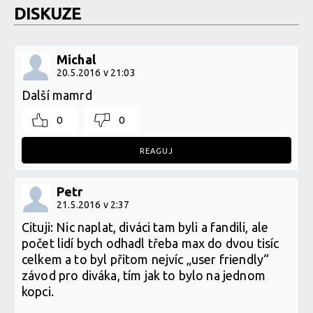
DISKUZE
Michal
20.5.2016 v 21:03
Další mamrd
0
0
REAGUJ
Petr
21.5.2016 v 2:37
Cituji: Nic naplat, diváci tam byli a fandili, ale
počet lidí bych odhadl třeba max do dvou tisíc
celkem a to byl přitom nejvíc „user friendly“
závod pro diváka, tím jak to bylo na jednom
kopci.