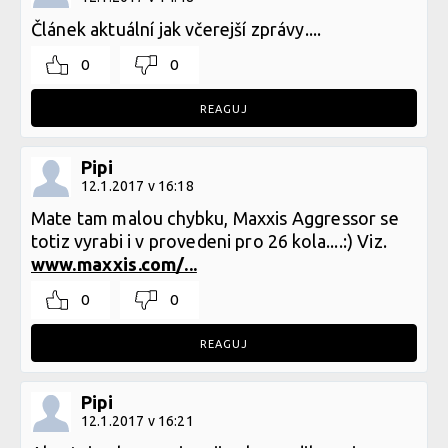
Článek aktuální jak včerejší zprávy....
0
0
REAGUJ
Pipi
12.1.2017 v 16:18
Mate tam malou chybku, Maxxis Aggressor se
totiz vyrabi i v provedeni pro 26 kola....:) Viz.
www.maxxis.com/...
0
0
REAGUJ
Pipi
12.1.2017 v 16:21