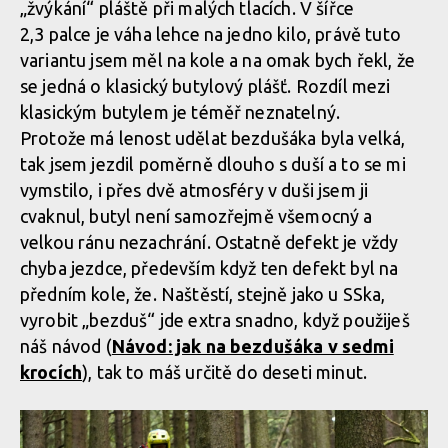
„žvýkání“ pláště při malých tlacích. V šířce
2,3 palce je váha lehce na jedno kilo, právě tuto
variantu jsem měl na kole a na omak bych řekl, že
se jedná o klasický butylový plášť. Rozdíl mezi
klasickým butylem je téměř neznatelný.
Protože má lenost udělat bezdušáka byla velká,
tak jsem jezdil poměrně dlouho s duší a to se mi
vymstilo, i přes dvě atmosféry v duši jsem ji
cvaknul, butyl není samozřejmě všemocný a
velkou ránu nezachrání. Ostatně defekt je vždy
chyba jezdce, především když ten defekt byl na
předním kole, že. Naštěstí, stejně jako u SSka,
vyrobit „bezduš“ jde extra snadno, když použiješ
náš návod (
Návod: jak na bezdušáka v sedmi
krocích
), tak to máš určitě do deseti minut.