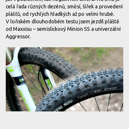
celá řada různých dezénů, směsí, šířek a provedení
plášťů, od rychlých hladkých až po velmi hrubé.
V loňském dlouhodobém testu jsem jezdil pláště
od Maxxisu – semislickový Minion SS a univerzální
Aggressor.