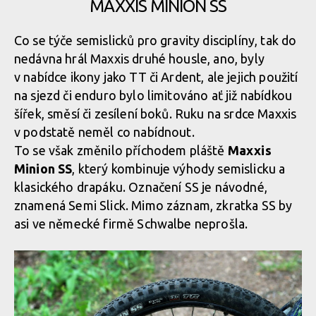
MAXXIS MINION SS
Co se týče semislicků pro gravity disciplíny, tak do
nedávna hrál Maxxis druhé housle, ano, byly
v nabídce ikony jako TT či Ardent, ale jejich použití
na sjezd či enduro bylo limitováno ať již nabídkou
šířek, směsí či zesílení boků. Ruku na srdce Maxxis
v podstatě neměl co nabídnout.
To se však změnilo příchodem pláště
Maxxis
Minion SS
, který kombinuje výhody semislicku a
klasického drapáku. Označení SS je návodné,
znamená Semi Slick. Mimo záznam, zkratka SS by
asi ve německé firmě Schwalbe neprošla.