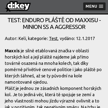
MENU
TEST: ENDURO PLÁŠTĚ OD MAXXISU -
MINION SS A AGGRESSOR
Autor: Keli, kategorie:
Test
, vydáno: 12.1.2017
Maxxis
je silně etablovaná značka v oblasti
horských kol a její pláště najdeme jak přímo
továrně osazená na mnoha kolech, tak díky
poměrně přívětivé cenové politice i jako pláště po
kterých šáhneš, až se ty původní na kole
namontované ojedou.
Plášť je jednou ze zásadních komponent horských
kol. Je to jediná věc, která tě spojuje se zemí a
jeho vlastnosti mohou jízdu výrazně ovlivnit a to
jak v pozitivním, tak negativním směru. Na trhu je