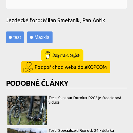
Jezdecké foto: Milan Smetaník, Pan Antik
test
Maxxis
Buy Me a Coffee
Podpoř chod webu doleKOPCOM
PODOBNÉ ČLÁNKY
Test: Suntour Durolux R2C2 je freeridová
vidlice
Test: Specialized Riprock 24 - dětská