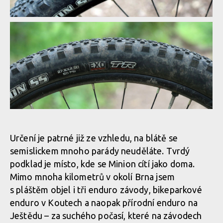
Určení je patrné již ze vzhledu, na blátě se
semislickem mnoho parády neuděláte. Tvrdý
podklad je místo, kde se Minion cítí jako doma.
Mimo mnoha kilometrů v okolí Brna jsem
s pláštěm objel i tři enduro závody, bikeparkové
enduro v Koutech a naopak přírodní enduro na
Ještědu – za suchého počasí, které na závodech