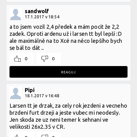
sandwolf
17.1.2017 v 18:54
a to jsem vozil 2,4 předek a mám pocit že 2,2
zadek. Oproti ardenu už i larsen tt byl lepší :D
ale maximálně na to Xcé na něco lepšího bych
se bál to dát ..
0
0
REAGUJ
Pipi
18.1.2017 v 16:48
Larsen tt je drzak, za cely rok jezdeni a vecneho
brzdeni furt drzeji a jeste vubec mi neodesly.
Jen skoda ze uz neni temer k sehnani ve
velikosti 26x2.35 v CR.