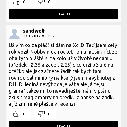
0
0
REAGUJ
sandwolf
13.1.2017 v 11:52
Už vím co za plášť si dám na Xc :D Teď jsem celý
rok vozil Nobby nic a rocket ron a musím říct že
oba tyto pláště si na kolo už v životě nedám ..
(předek - 2,35 a zadek 2,25) sice drží pěkně na
xcéčko ale jak začnete řádit tak bych tam
rovnou dal miniony na který jsem navyknutej z
DH :D Jediná nevýhoda je váha ale já nejsu
gramař takže mi to nevadí ještě mám v plánu
zkusit Magic marry na předku a hanse na zadku
a jíž zmíněné pláště v recenzi
0
0
REAGUJ