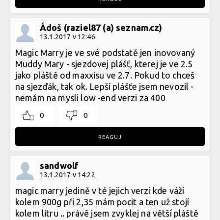
Ádoš (raziel87 (a) seznam.cz)
13.1.2017 v 12:46
Magic Marry je ve své podstatě jen inovovaný
Muddy Mary - sjezdovej plášť, kterej je ve 2.5
jako pláště od maxxisu ve 2.7. Pokud to chceš
na sjezďák, tak ok. Lepší plášťe jsem nevozil -
nemám na mysli low -end verzi za 400
0
0
REAGUJ
sandwolf
13.1.2017 v 14:22
magic marry jedině v té jejich verzi kde váží
kolem 900g při 2,35 mám pocit a ten už stojí
kolem litru .. právě jsem zvyklej na větší pláště