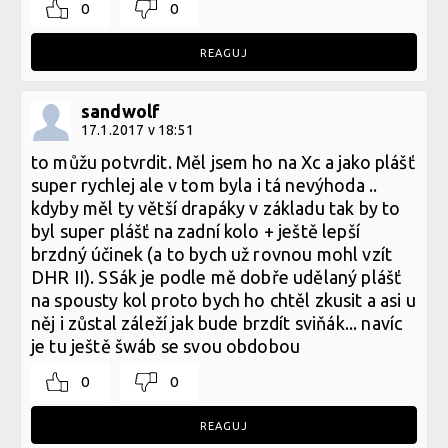
0
0
REAGUJ
sandwolf
17.1.2017 v 18:51
to můžu potvrdit. Měl jsem ho na Xc a jako plášť
super rychlej ale v tom byla i tá nevýhoda ..
kdyby měl ty větší drapáky v základu tak by to
byl super plášť na zadní kolo + ještě lepší
brzdný účinek (a to bych už rovnou mohl vzít
DHR II). SSák je podle mě dobře udělaný plášť
na spousty kol proto bych ho chtěl zkusit a asi u
něj i zůstal záleží jak bude brzdít sviňák... navíc
je tu ještě šwáb se svou obdobou
0
0
REAGUJ