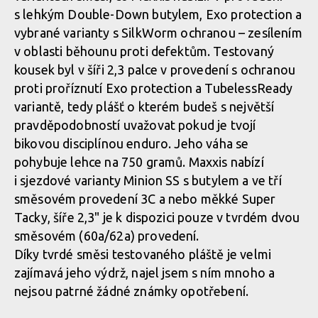
s lehkým Double-Down butylem, Exo protection a
vybrané varianty s SilkWorm ochranou – zesílením
v oblasti běhounu proti defektům. Testovaný
kousek byl v šíři 2,3 palce v provedení s ochranou
proti proříznutí Exo protection a TubelessReady
variantě, tedy plášť o kterém budeš s největší
pravděpodobností uvažovat pokud je tvojí
bikovou disciplínou enduro. Jeho váha se
pohybuje lehce na 750 gramů. Maxxis nabízí
i sjezdové varianty Minion SS s butylem a ve tří
směsovém provedení 3C a nebo měkké Super
Tacky, šíře 2,3" je k dispozici pouze v tvrdém dvou
směsovém (60a/62a) provedení.
Díky tvrdé směsi testovaného pláště je velmi
zajímavá jeho výdrž, najel jsem s ním mnoho a
nejsou patrné žádné známky opotřebení.