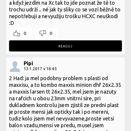
a když jezdím na Xc tak to jde poznat že tě to
trochu udrží .. né jak ty sliky co se vozí běžně to
nepotřebuji a nevyužiju trošku HCXC neuškodí
:D
0
0
REAGUJ
Pipi
13.1.2017 v 16:45
2 Had: ja mel podobny problem s plasti od
maxxisu, a to kombo maxxis minion dhf 26x2.35
a maxxis larsen tt 26x2.35, mel jsem je nazuty
na rafcich u obou 23mm vnitrni sire, pri
dukladnem kontrolu jsem zjistil ze predni plast
je proste mensi jak opticky tak i po mereni,
tudiz kolo jsem mel nevyvazene,proste vetsi
balon vzadu,mensi ve predu, musel jsem