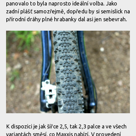
panovalo to byla naprosto ideální volba. Jako
zadní plášť samozřejmě, dopředu by si semislick na
přírodní dráhy plné hrabanky dal asi jen sebevrah.
K dispozici je jak šířce 2,5, tak 2,3 palce a ve všech
variantách směsí, co Maxxis nabízí. V provedení