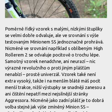
Poměrně řídký vzorek s malými, nízkými štuplíky
se velmi dobře odvaluje, ale ve srovnání s výše
testovaným Minionem SS jednoznačně prohrává.
Nicméně ve srovnání například s oblíbeným High
Rollerem 2 se odvaluje pocitově o trochu lépe.
Samotný vzorek nenadchne, ani neurazí – nic
výrazně revolučního o proti jiným plášťům
nenabízí – prostě univerzál. Vzorek také není
extra vysoký, takže i na menším blátě máš pocit
menší trakce, nižší výstupky se snadněji zanesou a
ani čištění nepatří mezi nejsilnější stránky
Aggressora. Nicméně jako zadní plášť je to dobrá
volba stejně jak výše zmíněný Minion SS –