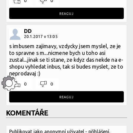
0
0
REAGUJ
DD
20.1.2017 v 13:05
s imbusem zajimavy, vzdycky jsem myslel, ze je
to spravne s m...nicmene bych u toho asi
zustal...jinak se ti stane, ze kdyz das nekde na e-
shopu vyhledat inbus, tak si budes myslet, ze to
neprodavaj :)
0
0
REAGUJ
KOMENTÁŘE
Publikovat jako anonymní uživatel -
přihlášení
,