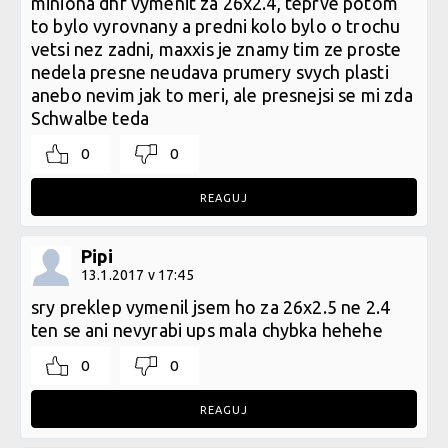
miniona dhf vymenit za 26x2.4, teprve potom
to bylo vyrovnany a predni kolo bylo o trochu
vetsi nez zadni, maxxis je znamy tim ze proste
nedela presne neudava prumery svych plasti
anebo nevim jak to meri, ale presnejsi se mi zda
Schwalbe teda
0
0
REAGUJ
Pipi
13.1.2017 v 17:45
sry preklep vymenil jsem ho za 26x2.5 ne 2.4
ten se ani nevyrabi ups mala chybka hehehe
0
0
REAGUJ