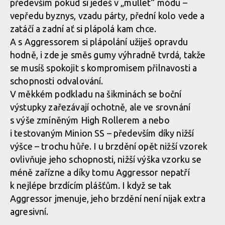
především pokud si jedeš v „mullet“ módu –
vepředu byznys, vzadu párty, přední kolo vede a
zatáčí a zadní ať si plápolá kam chce.
A s Aggressorem si plápolání užiješ opravdu
hodně, i zde je směs gumy výhradně tvrdá, takže
se musíš spokojit s kompromisem přilnavosti a
schopnosti odvalování.
V měkkém podkladu na šikminách se boční
výstupky zařezávají ochotně, ale ve srovnání
s výše zmíněným High Rollerem a nebo
i testovaným Minion SS – především díky nižší
výšce – trochu hůře. I u brzdění opět nižší vzorek
ovlivňuje jeho schopnosti, nižší výška vzorku se
méně zařízne a díky tomu Aggressor nepatří
k nejlépe brzdícím plášťům. I když se tak
Aggressor jmenuje, jeho brzdění není nijak extra
agresivní.