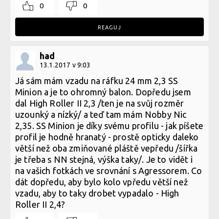
0
0
REAGUJ
had
13.1.2017 v 9:03
Já sám mám vzadu na ráfku 24 mm 2,3 SS
Minion a je to ohromný balon. Dopředu jsem
dal High Roller II 2,3 /ten je na svůj rozměr
uzounký a nízký/ a teď tam mám Nobby Nic
2,35. SS Minion je díky svému profilu - jak píšete
profil je hodně hranatý - prostě opticky daleko
větší než oba zmiňované pláště vepředu /šířka
je třeba s NN stejná, výška taky/. Je to vidět i
na vašich fotkách ve srovnání s Agressorem. Co
dát dopředu, aby bylo kolo vpředu větší než
vzadu, aby to taky drobet vypadalo - High
Roller II 2,4?