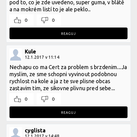
pod to, co je zde uvedeno, super guma, v blátě
a na mokrém listí to je ale peklo..
0
0
REAGUJ
Kule
12.1.2017 v 11:14
Nechapu co ma Cert za problem s brzdenim...Ja
myslim, ze sme schopni vyvinout podobnou
rychlost na kole a ja z te sve plisne obcas
zastavim tim, ze sikovne plivnu pred sebe...
0
0
REAGUJ
cyglista
12.1.2017 v 14:48