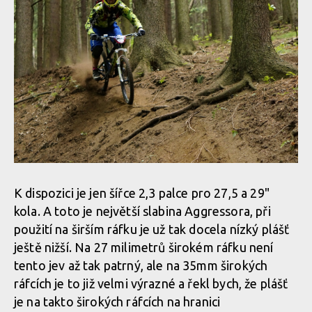
K dispozici je jen šířce 2,3 palce pro 27,5 a 29"
kola. A toto je největší slabina Aggressora, při
použití na širším ráfku je už tak docela nízký plášť
ještě nižší. Na 27 milimetrů širokém ráfku není
tento jev až tak patrný, ale na 35mm širokých
ráfcích je to již velmi výrazné a řekl bych, že plášť
je na takto širokých ráfcích na hranici