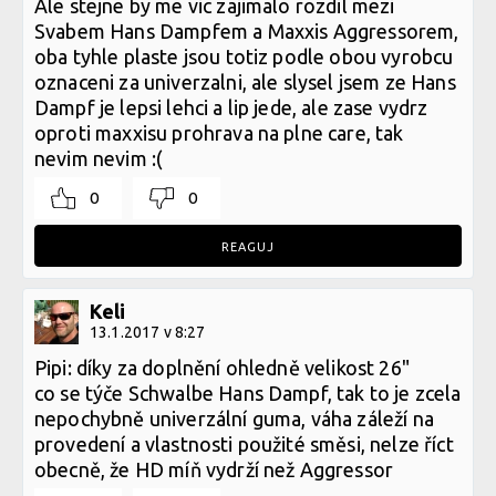
Ale stejne by me vic zajimalo rozdil mezi
Svabem Hans Dampfem a Maxxis Aggressorem,
oba tyhle plaste jsou totiz podle obou vyrobcu
oznaceni za univerzalni, ale slysel jsem ze Hans
Dampf je lepsi lehci a lip jede, ale zase vydrz
oproti maxxisu prohrava na plne care, tak
nevim nevim :(
0
0
REAGUJ
Keli
13.1.2017 v 8:27
Pipi: díky za doplnění ohledně velikost 26"
co se týče Schwalbe Hans Dampf, tak to je zcela
nepochybně univerzální guma, váha záleží na
provedení a vlastnosti použité směsi, nelze říct
obecně, že HD míň vydrží než Aggressor