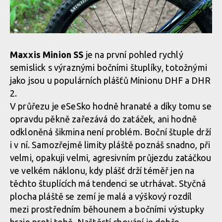
Maxxis Minion SS
je na první pohled rychlý
semislick s výraznými bočními štuplíky, totožnými
jako jsou u populárních plášťů Minionu DHF a DHR
2.
V průřezu je eSeSko hodně hranaté a díky tomu se
opravdu pěkně zařezává do zatáček, ani hodně
odkloněná šikmina není problém. Boční štuple drží
i v ní. Samozřejmě limity pláště poznáš snadno, při
velmi, opakuji velmi, agresivním průjezdu zatáčkou
ve velkém náklonu, kdy plášť drží téměř jen na
těchto štuplících má tendenci se utrhávat. Styčná
plocha pláště se zemí je malá a výškový rozdíl
mezi prostředním běhounem a bočními výstupky