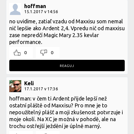
hoffman
15.1.2017 v 14:56
no uvidíme, zatiaľ vzadu od Maxxisu som nemal
nič lepšie ako Ardent 2,4. Vpredu nič od maxxisu
zase nepredčí Magic Mary 2.35 kevlar
performance.
0
0
REAGUJ
Keli
17.1.2017 v 17:36
hoffman: v čem ti Ardent přijde lepší než
ostatní pláště od Maxxisu? Pro mne je to
nepoužitelný plášť a moji zkušenost potvrzuje i
moje okolí. Na XC je možná v pohodě, ale na
trochu ostřejší ježdění je úplně marný.