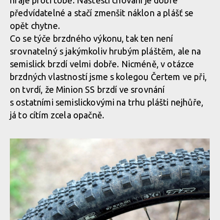
hraje proti tobě. Naštěstí chování je dobře
předvídatelné a stačí zmenšit náklon a plášť se
opět chytne.
Co se týče brzdného výkonu, tak ten není
srovnatelný s jakýmkoliv hrubým pláštěm, ale na
semislick brzdí velmi dobře. Nicméně, v otázce
brzdných vlastností jsme s kolegou Čertem ve při,
on tvrdí, že Minion SS brzdí ve srovnání
s ostatními semislickovými na trhu plášti nejhůře,
já to cítím zcela opačně.