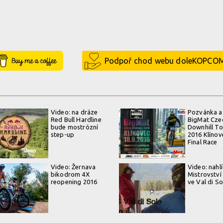
Buy Me a Coffee
Podpoř chod webu doleKOPCO
Video: na dráze
Pozvánka a
Red Bull Hardline
BigMat Cze
bude mostrózní
Downhill To
step-up
2016 Klínov
Final Race
Video: Žernava
Video: nahlí
bikodrom 4X
Mistrovství
reopening 2016
ve Val di So