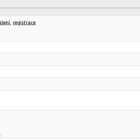
ášení
,
registrace
m