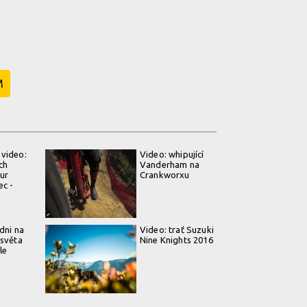
M
 video:
Video: whipující
ch
Vanderham na
ur
Crankworxu
ec -
dni na
Video: trať Suzuki
 světa
Nine Knights 2016
le