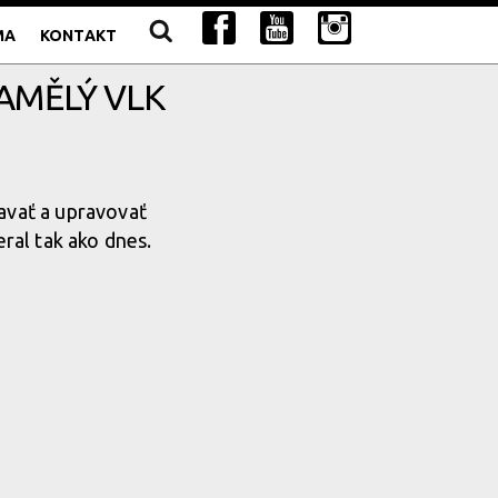
MA
KONTAKT
AMĚLÝ VLK
tavať a upravovať
eral tak ako dnes.