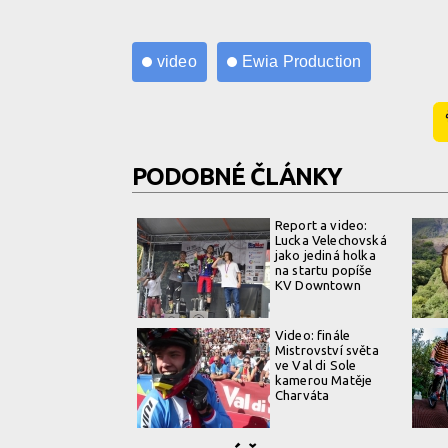
video
Ewia Production
PODOBNÉ ČLÁNKY
Report a video:
Lucka Velechovská
jako jediná holka
na startu popíše
KV Downtown
Video: finále
Mistrovství světa
ve Val di Sole
kamerou Matěje
Charváta