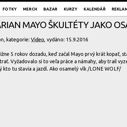
FOTKY
MERCH
BAZAR
KURZY
KALENDÁŘ
REKLA
ARIAN MAYO ŠKULTÉTY JAKO OS
n, kategorie:
Video
, vydáno: 15.9.2016
ližne 5 rokov dozadu, keď začal Mayo prvý krát kopať, s
trať. Vyžadovalo si to veľa práce a námahy, aby trail vyz
iný kto tu stavia a jazdí. Ako osamelý vlk /LONE WOLF/