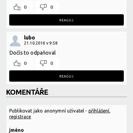
0
0
REAGUJ
lubo
21.10.2016 v 9:58
Dočís to odpaňoval
0
0
REAGUJ
KOMENTÁŘE
Publikovat jako anonymní uživatel -
přihlášení
,
registrace
jméno