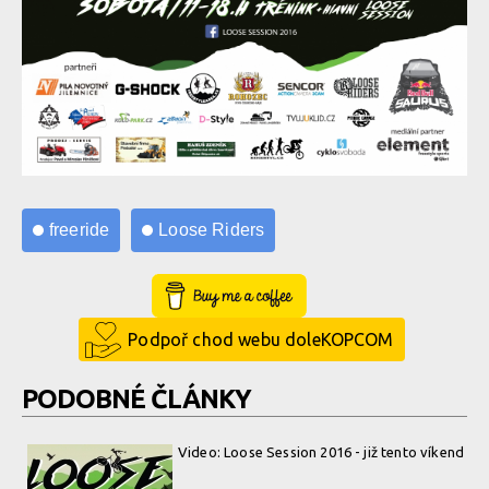
freeride
Loose Riders
Buy Me a Coffee
Podpoř chod webu doleKOPCOM
PODOBNÉ ČLÁNKY
Video: Loose Session 2016 - již tento víkend