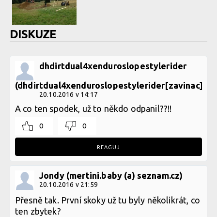
DISKUZE
dhdirtdual4xenduroslopestylerider
(dhdirtdual4xenduroslopestylerider[zavinac]bik
20.10.2016 v 14:17
A co ten spodek, už to někdo odpanil??!!
0
0
REAGUJ
Jondy (mertini.baby (a) seznam.cz)
20.10.2016 v 21:59
Přesně tak. První skoky už tu byly několikrát, co
ten zbytek?