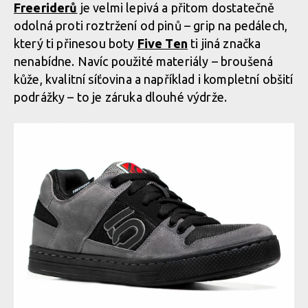
Freeriderů
je velmi lepivá a přitom dostatečně
odolná proti roztržení od pinů – grip na pedálech,
který ti přinesou boty
Five Ten
ti jiná značka
nenabídne. Navíc použité materiály – broušená
kůže, kvalitní síťovina a například i kompletní obšití
podrážky – to je záruka dlouhé výdrže.