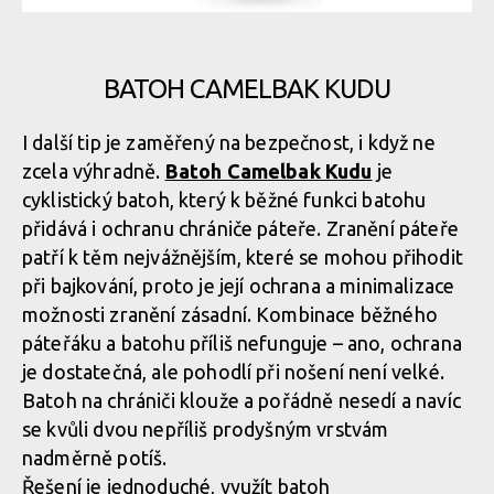
BATOH CAMELBAK KUDU
I další tip je zaměřený na bezpečnost, i když ne
zcela výhradně.
Batoh Camelbak Kudu
je
cyklistický batoh, který k běžné funkci batohu
přidává i ochranu chrániče páteře. Zranění páteře
patří k těm nejvážnějším, které se mohou přihodit
při bajkování, proto je její ochrana a minimalizace
možnosti zranění zásadní. Kombinace běžného
páteřáku a batohu příliš nefunguje – ano, ochrana
je dostatečná, ale pohodlí při nošení není velké.
Batoh na chrániči klouže a pořádně nesedí a navíc
se kvůli dvou nepříliš prodyšným vrstvám
nadměrně potíš.
Řešení je jednoduché, využít batoh