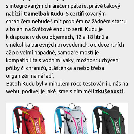
s integrovaným chráničem páteře, právě takový
nabízí i
Camelbak Kudu
. S certifikovaným
chráničem nebudeš mít problém na žádném startu
a to ani na Světové enduro sérii. Kudu je
k dispozici v dvou objemech, 12 a 18 litrů a
v několika barevných provedeních, od decentních
až po velmi nápadné, samozřejmostí je
kompatibilita s vodními vaky, možnost uchycení
přilby či chráničů, pláštěnka a nebo třeba
organizér na nářadí.
Batoh Kudu byl v minulém roce testován i u nás na
webu, podívej je jaké jsme s ním měli
zkušenosti
.