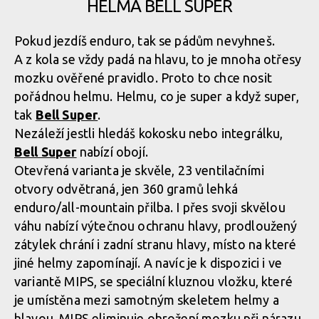
HELMA BELL SUPER
Pokud jezdíš enduro, tak se pádům nevyhneš.
A z kola se vždy padá na hlavu, to je mnoha otřesy
mozku ověřené pravidlo. Proto to chce nosit
pořádnou helmu. Helmu, co je super a když super,
tak
Bell Super
.
Nezáleží jestli hledáš kokosku nebo integrálku,
Bell Super
nabízí obojí.
Otevřená varianta je skvěle, 23 ventilačními
otvory odvětraná, jen 360 gramů lehká
enduro/all-mountain přilba. I přes svoji skvělou
váhu nabízí výtečnou ochranu hlavy, prodloužený
zátylek chrání i zadní stranu hlavy, místo na které
jiné helmy zapomínají. A navíc je k dispozici i ve
variantě MIPS, se speciální kluznou vložku, které
je umístěna mezi samotným skeletem helmy a
hlavou, MIPS eliminuje ohrožení mozku při nárazu