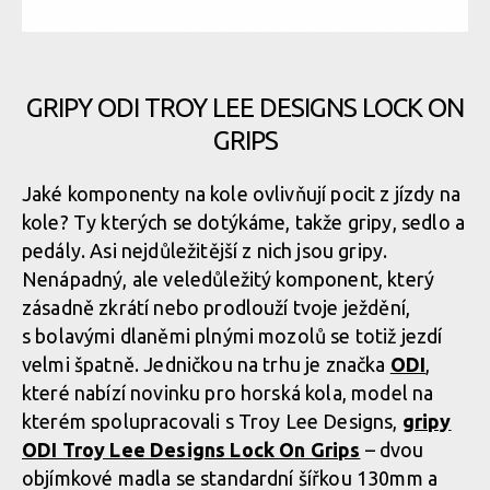
GRIPY ODI TROY LEE DESIGNS LOCK ON
GRIPS
Jaké komponenty na kole ovlivňují pocit z jízdy na
kole? Ty kterých se dotýkáme, takže gripy, sedlo a
pedály. Asi nejdůležitější z nich jsou gripy.
Nenápadný, ale veledůležitý komponent, který
zásadně zkrátí nebo prodlouží tvoje ježdění,
s bolavými dlaněmi plnými mozolů se totiž jezdí
velmi špatně. Jedničkou na trhu je značka
ODI
,
které nabízí novinku pro horská kola, model na
kterém spolupracovali s Troy Lee Designs,
gripy
ODI Troy Lee Designs Lock On Grips
– dvou
objímkové madla se standardní šířkou 130mm a