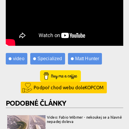
video
Specialized
Matt Hunter
Buy Me a Coffee
Podpoř chod webu doleKOPCOM
PODOBNÉ ČLÁNKY
Video: Fabio Wibmer - nekoukej se a hlavně
nepadej doleva