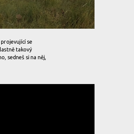
projevující se
vlastně takový
o, sedneš si na něj,