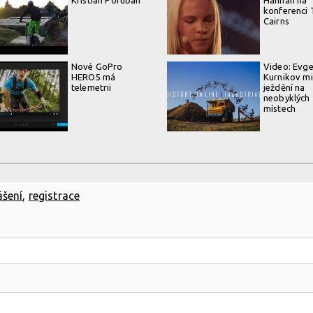
konferenci
Cairns
Nové GoPro
Video: Evg
HERO5 má
Kurnikov mi
telemetrii
ježdění na
neobyklých
místech
ášení
,
registrace