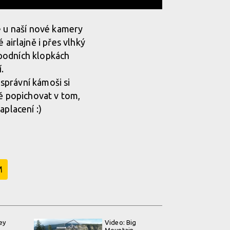
e u naší nové kamery
é airlajně i přes vlhký
 spodních klopkách
.
 správní kámoši si
ně popichovat v tom,
aplacení :)
M
ey
Video: Big
Mountain