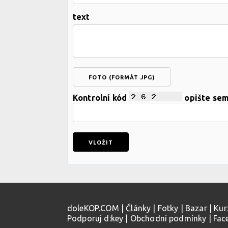
text
FOTO (FORMÁT JPG)
Kontrolní kód
opište se
doleKOP.COM
|
Články
|
Fotky
|
Bazar
|
Kur
Podporuj d:key
|
Obchodní podmínky
|
Fac