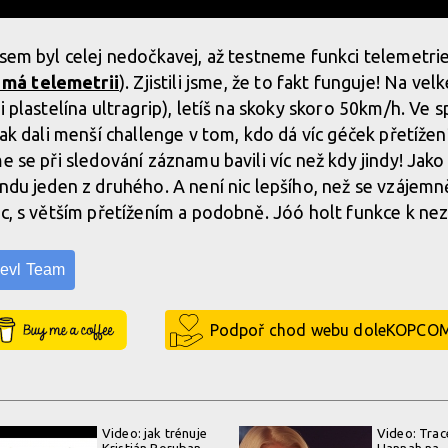
jsem byl celej nedočkavej, až testneme funkci telemetri
má telemetrii
). Zjistili jsme, že to fakt funguje! Na velk
i plastelína ultragrip), letíš na skoky skoro 50km/h. Ve
pak dali menší challenge v tom, kdo dá víc géček přetížení
e se při sledování záznamu bavili víc než kdy jindy! Jako
andu jeden z druhého. A není nic lepšího, než se vzájem
jc, s větším přetížením a podobně. Jóó holt funkce k nez
evl Team
Buy Me a Coffee
Podpoř chod webu doleKOPCO
Video: jak trénuje
Video: Trac
Kristián Poruban
Hannah na