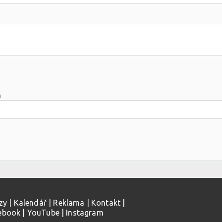
m
zy
|
Kalendář
|
Reklama
|
Kontakt
|
ebook
|
YouTube
|
Instagram