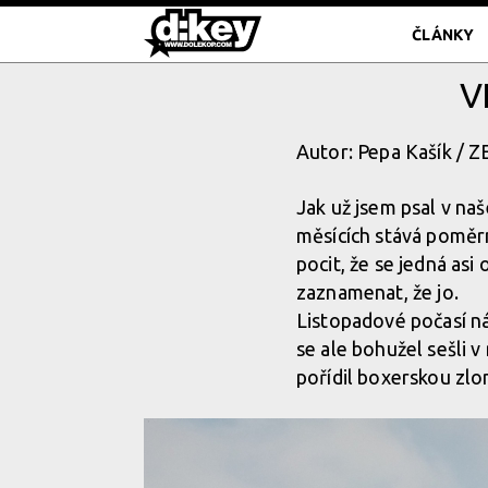
ČLÁNKY
V
Autor: Pepa Kašík / 
Jak už jsem psal v n
měsících stává poměr
pocit, že se jedná asi
zaznamenat, že jo.
Listopadové počasí ná
se ale bohužel sešli 
pořídil boxerskou zlo