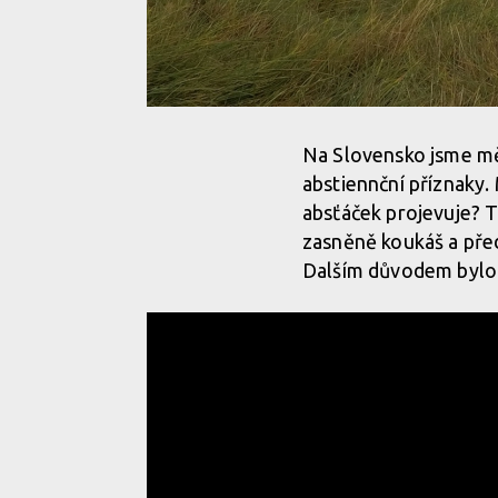
Na Slovensko jsme měl
abstiennční příznaky.
absťáček projevuje? T
zasněně koukáš a před
Dalším důvodem bylo p