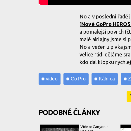
No a v poslední řadě 
(
Nové GoPro HERO5 
a pomalejší povrch (čt
malé airlajny jsme si 
No a večer u pivka jsm
velice rádi děláme sr
kdo dal klopku rychle
video
Go Pro
Kálnica
Z
PODOBNÉ ČLÁNKY
Video: Canyon -
Project