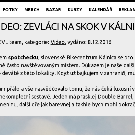
FOTKY
MERCH
BAZAR
KURZY
KALENDÁŘ
REKLA
IDEO: ZEVLÁCI NA SKOK V KÁLNI
ZEVL team, kategorie:
Video
, vydáno: 8.12.2016
ašem
spotchecku
, slovenské Bikecentrum Kálnica se pro 
ně často navštěvovaným místem. Důkazem je naše další
 o deváté z této lokality. Když už bajkujem v zahraničí, m
m přálo a vše nasvědčovalo tomu, že nás čeká luxusní v
v nekompletní sestavě. Jeden má prasklej Double Barrel, 
meninu, další dře jak barevnej a takhle bych mohl pokra