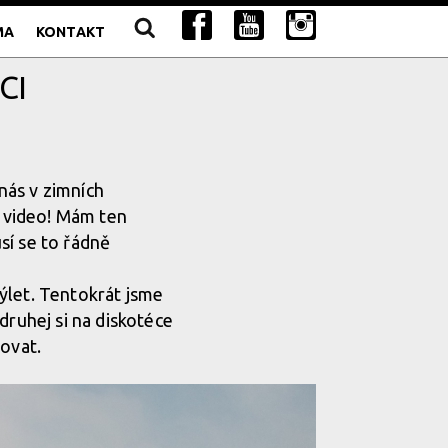
MA
KONTAKT
CI
nás v zimních
 video! Mám ten
usí se to řádně
ýlet. Tentokrát jsme
druhej si na diskotéce
čovat.