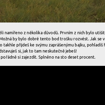
i namířeno z několika důvodů. Prvním z nich bylo utišit 
 Možná by bylo dobré tento bod trošku rozvést. Jak se 
o takhle přijdeš ke svýmu zaprášenýmu bajku, pohladíš h
stavuješ si, jak to tam neskutečně jebeš!
ořádně si zajezdit. Splněno na sto deset procent.