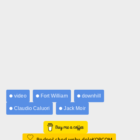
video
Fort William
downhill
Claudio Caluori
Jack Moir
Buy Me a Coffee
Podpoř chod webu doleKOPCOM