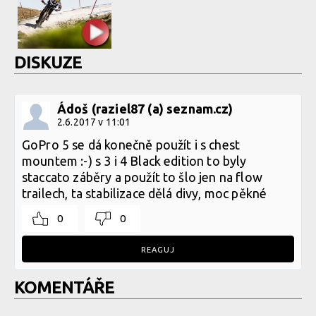
DISKUZE
Ádoš (raziel87 (a) seznam.cz)
2.6.2017 v 11:01
GoPro 5 se dá konečně použít i s chest
mountem :-) s 3 i 4 Black edition to byly
staccato záběry a použít to šlo jen na flow
trailech, ta stabilizace dělá divy, moc pěkné
0
0
REAGUJ
KOMENTÁŘE