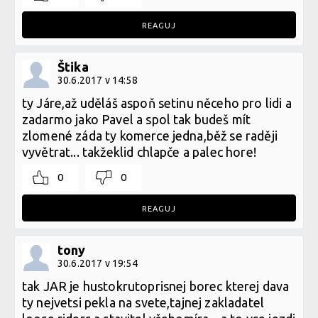
REAGUJ
Štika
30.6.2017 v 14:58
ty Járe,až uděláš aspoň setinu něceho pro lidi a
zadarmo jako Pavel a spol tak budeš mít
zlomené záda ty komerce jedna,běž se raději
vyvětrat... takžeklid chlapče a palec hore!
0
0
REAGUJ
tony
30.6.2017 v 19:54
tak JAR je hustokrutoprisnej borec kterej dava
ty nejvetsi pekla na svete,tajnej zakladatel