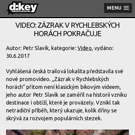
MENU
VIDEO: ZÁZRAK V RYCHLEBSKÝCH
HORÁCH POKRAČUJE
Autor: Petr Slavík, kategorie:
Video
, vydáno:
30.6.2017
Vyhlášená česká trailová lokalita představila své
nové promovideo. „Zázrak v Rychlebských
horách“ přitom není klasickým bikovým videem,
jeho autor Petr Slavík se zaměřil na historii vzniku
destinace i obtíží, které je provázely. Vznikl tak
netradiční příběh, který ukazuje, kolik dřiny se
skrývá za rozvojem populárních stezek.