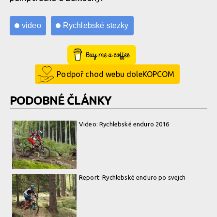
video
Rychlebské stezky
Buy Me a Coffee
Podpoř chod webu doleKOPCOM
PODOBNÉ ČLÁNKY
Video: Rychlebské enduro 2016
Report: Rychlebské enduro po svejch