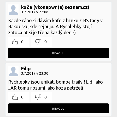
koZa (vkonapwr (a) seznam.cz)
3.7.2017 v 22:06
Každé ráno si dávám kafe z hrnku z RS tady v
Rakousku,kde šejpuju. A Rychlebky stojí
zato...dát si je třeba každý den;-)
0
0
REAGUJ
Filip
3.7.2017 v 23:30
Rychlebky jsou unikát, bomba traily ! Lidi jako
JAR tomu rozumí jako koza petrželi
0
0
REAGUJ