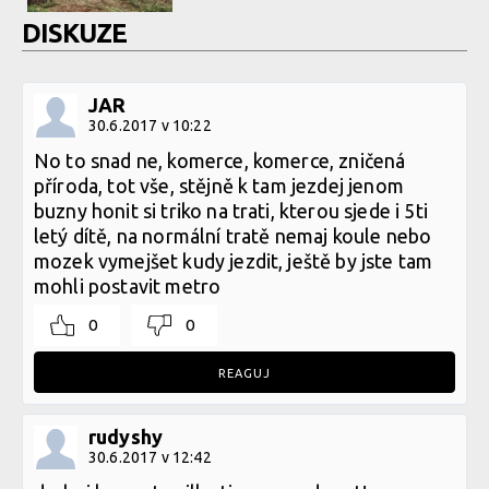
DISKUZE
JAR
30.6.2017 v 10:22
No to snad ne, komerce, komerce, zničená
příroda, tot vše, stějně k tam jezdej jenom
buzny honit si triko na trati, kterou sjede i 5ti
letý dítě, na normální tratě nemaj koule nebo
mozek vymejšet kudy jezdit, ještě by jste tam
mohli postavit metro
0
0
REAGUJ
rudyshy
30.6.2017 v 12:42