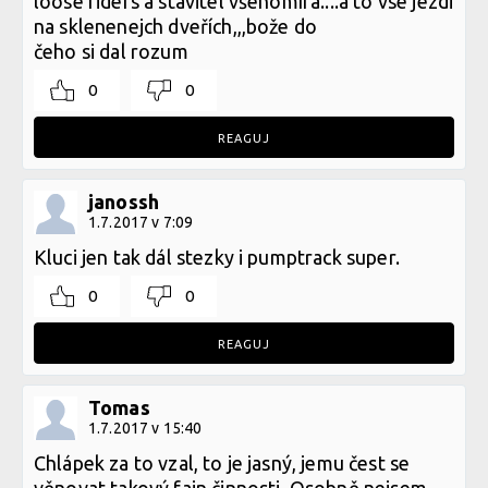
loose riders a stavitel všehomíra....a to vse jezdi
na sklenenejch dveřích,,,bože do
čeho si dal rozum
0
0
REAGUJ
janossh
1.7.2017 v 7:09
Kluci jen tak dál stezky i pumptrack super.
0
0
REAGUJ
Tomas
1.7.2017 v 15:40
Chlápek za to vzal, to je jasný, jemu čest se