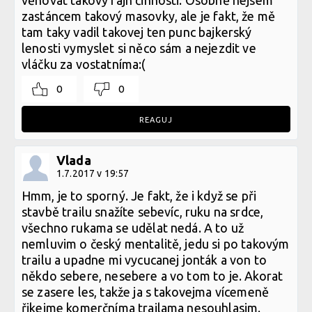
věnovat takový fajn činnosti. Osobně nejsem
zastáncem takový masovky, ale je fakt, že mě
tam taky vadil takovej ten punc bajkerský
lenosti vymyslet si něco sám a nejezdit ve
vláčku za vostatníma:(
0
0
REAGUJ
Vlada
1.7.2017 v 19:57
Hmm, je to sporný. Je fakt, že i když se při
stavbě trailu snažíte sebevíc, ruku na srdce,
všechno rukama se udělat nedá. A to už
nemluvim o český mentalitě, jedu si po takovým
trailu a upadne mi vycucanej jonták a von to
někdo sebere, nesebere a vo tom to je. Akorat
se zasere les, takže ja s takovejma vícemeně
řikejme komerčníma trailama nesouhlasim.