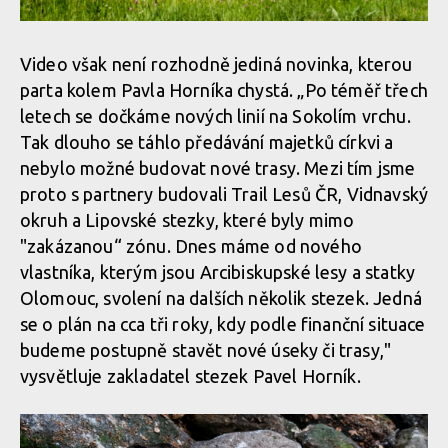
Video však není rozhodně jediná novinka, kterou
parta kolem Pavla Horníka chystá. „Po téměř třech
letech se dočkáme nových linií na Sokolím vrchu.
Tak dlouho se táhlo předávání majetků církvi a
nebylo možné budovat nové trasy. Mezi tím jsme
proto s partnery budovali Trail Lesů ČR, Vidnavský
okruh a Lipovské stezky, které byly mimo
"zakázanou“ zónu. Dnes máme od nového
vlastníka, kterým jsou Arcibiskupské lesy a statky
Olomouc, svolení na dalších několik stezek. Jedná
se o plán na cca tři roky, kdy podle finanční situace
budeme postupně stavět nové úseky či trasy,"
vysvětluje zakladatel stezek Pavel Horník.