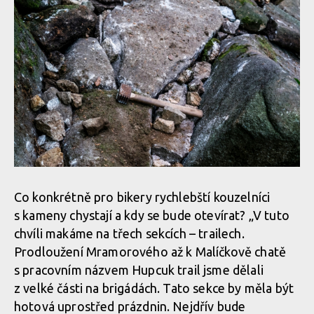
Co konkrétně pro bikery rychlebští kouzelníci
s kameny chystají a kdy se bude otevírat? „V tuto
chvíli makáme na třech sekcích – trailech.
Prodloužení Mramorového až k Malíčkově chatě
s pracovním názvem Hupcuk trail jsme dělali
z velké části na brigádách. Tato sekce by měla být
hotová uprostřed prázdnin. Nejdřív bude