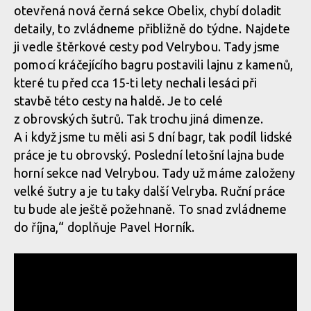
otevřená nová černá sekce Obelix, chybí doladit
detaily, to zvládneme přibližně do týdne. Najdete
ji vedle štěrkové cesty pod Velrybou. Tady jsme
pomocí kráčejícího bagru postavili lajnu z kamenů,
které tu před cca 15-ti lety nechali lesáci při
stavbě této cesty na haldě. Je to celé
z obrovských šutrů. Tak trochu jiná dimenze.
A i když jsme tu měli asi 5 dní bagr, tak podíl lidské
práce je tu obrovský. Poslední letošní lajna bude
horní sekce nad Velrybou. Tady už máme založeny
velké šutry a je tu taky další Velryba. Ruční práce
tu bude ale ještě požehnaně. To snad zvládneme
do října,“ doplňuje Pavel Horník.