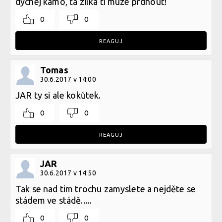
dychej kamo, ta zilka ti muze prdnout!
0
0
REAGUJ
Tomas
30.6.2017 v 14:00
JAR ty si ale kokůtek.
0
0
REAGUJ
JAR
30.6.2017 v 14:50
Tak se nad tim trochu zamyslete a nejděte se
stádem ve stádě.....
0
0