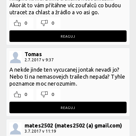
Akorát to vám přitáhne víc zoufalců co budou
utracet za chlast a žrádlo a vo asi go.
0
0
REAGUJ
Tomas
2.7.2017 v 9:37
A nekde jinde ten vycucanej jontak nevadi jo?
Nebo ti na nemasovejch trailech nepada? Tyhle
poznamce moc nerozumim.
0
0
REAGUJ
mates2502 (mates2502 (a) gmail.com)
3.7.2017 v 11:19