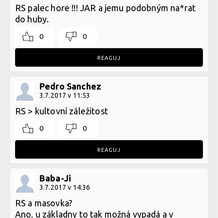
RS palec hore !!! JAR a jemu podobným na*rat
do huby.
0
0
REAGUJ
Pedro Sanchez
3.7.2017 v 11:53
RS > kultovní záležitost
0
0
REAGUJ
Baba-Ji
3.7.2017 v 14:36
RS a masovka?
Ano, u základny to tak možná vypadá a v