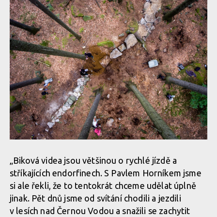
„Biková videa jsou většinou o rychlé jízdě a
stříkajících endorfinech. S Pavlem Horníkem jsme
si ale řekli, že to tentokrát chceme udělat úplně
jinak. Pět dnů jsme od svítání chodili a jezdili
v lesích nad Černou Vodou a snažili se zachytit