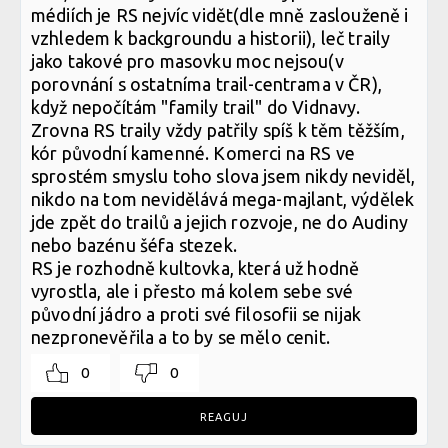
médiích je RS nejvíc vidět(dle mně zaslouženě i
vzhledem k backgroundu a historii), leč traily
jako takové pro masovku moc nejsou(v
porovnání s ostatníma trail-centrama v ČR),
když nepočítám "family trail" do Vidnavy.
Zrovna RS traily vždy patřily spíš k těm těžším,
kór původní kamenné. Komerci na RS ve
sprostém smyslu toho slova jsem nikdy neviděl,
nikdo na tom nevidělává mega-majlant, výdělek
jde zpět do trailů a jejich rozvoje, ne do Audiny
nebo bazénu šéfa stezek.
RS je rozhodně kultovka, která už hodně
vyrostla, ale i přesto má kolem sebe své
původní jádro a proti své filosofii se nijak
nezpronevěřila a to by se mělo cenit.
0
0
REAGUJ