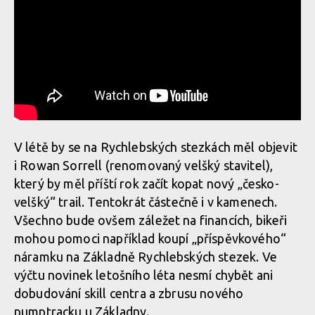
V létě by se na Rychlebských stezkách měl objevit
i Rowan Sorrell (renomovaný velšký stavitel),
který by měl příští rok začít kopat nový „česko-
velšký“ trail. Tentokrát částečně i v kamenech.
Všechno bude ovšem záležet na financích, bikeři
mohou pomoci například koupí „příspěvkového“
náramku na Základně Rychlebských stezek. Ve
výčtu novinek letošního léta nesmí chybět ani
dobudování skill centra a zbrusu nového
pumptracku u Základny.