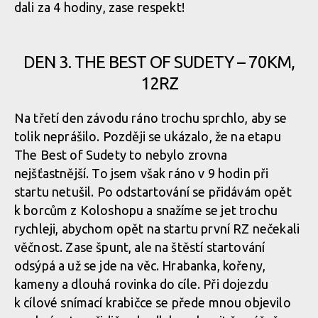
dali za 4 hodiny, zase respekt!
Report: MTB
Trilogy 2017 -
DEN 3. THE BEST OF SUDETY – 70KM,
premiéra pro
Tomáše
12RZ
Hradeckého
Na třetí den závodu ráno trochu sprchlo, aby se
tolik neprášilo. Později se ukázalo, že na etapu
The Best of Sudety to nebylo zrovna
nejšťastnější. To jsem však ráno v 9 hodin při
startu netušil. Po odstartování se přidávám opět
k borcům z Koloshopu a snažíme se jet trochu
rychleji, abychom opět na startu první RZ nečekali
věčnost. Zase špunt, ale na štěstí startování
odsýpá a už se jde na věc. Hrabanka, kořeny,
kameny a dlouhá rovinka do cíle. Při dojezdu
k cílové snímací krabičce se přede mnou objevilo