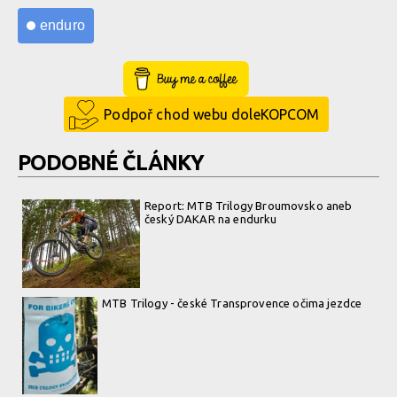
Hradeckého
Hradeckého
enduro
Buy Me a Coffee
Podpoř chod webu doleKOPCOM
PODOBNÉ ČLÁNKY
Report: MTB Trilogy Broumovsko aneb
český DAKAR na endurku
MTB Trilogy - české Transprovence očima jezdce