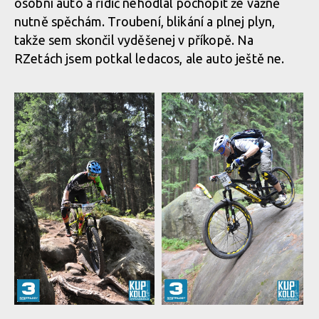
osobní auto a řidič nehodlal pochopit že vážně
nutně spěchám. Troubení, blikání a plnej plyn,
takže sem skončil vyděšenej v příkopě. Na
RZetách jsem potkal ledacos, ale auto ještě ne.
Report: MTB Trilogy 2017 -
Report: MTB Trilogy 2017 -