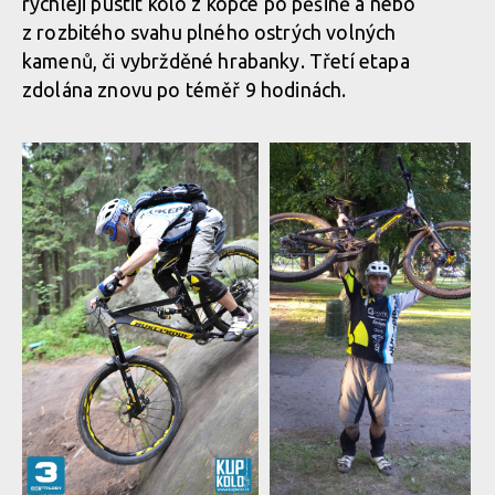
rychleji pustit kolo z kopce po pěšině a nebo
z rozbitého svahu plného ostrých volných
kamenů, či vybržděné hrabanky. Třetí etapa
zdolána znovu po téměř 9 hodinách.