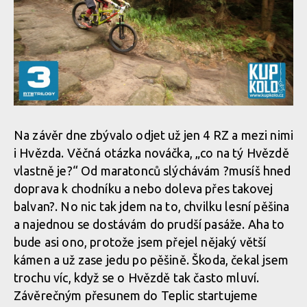
Na závěr dne zbývalo odjet už jen 4 RZ a mezi nimi
i Hvězda. Věčná otázka nováčka, „co na tý Hvězdě
vlastně je?“ Od maratonců slýchávám ?musíš hned
doprava k chodníku a nebo doleva přes takovej
balvan?. No nic tak jdem na to, chvilku lesní pěšina
a najednou se dostávám do prudší pasáže. Aha to
bude asi ono, protože jsem přejel nějaký větší
kámen a už zase jedu po pěšině. Škoda, čekal jsem
trochu víc, když se o Hvězdě tak často mluví.
Závěrečným přesunem do Teplic startujeme