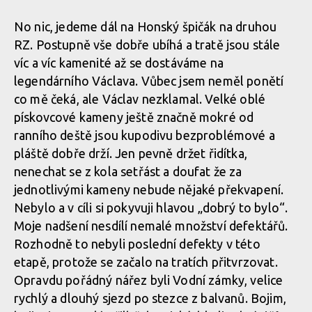
premiéra pro Tomáše
premiéra pro Tomáše
Hradeckého
Hradeckého
No nic, jedeme dál na Honský špičák na druhou
RZ. Postupně vše dobře ubíhá a tratě jsou stále
víc a víc kamenité až se dostáváme na
legendárního Václava. Vůbec jsem neměl ponětí
Report: MTB Trilogy 2017 -
Report: MTB Trilogy 2017 -
co mě čeká, ale Václav nezklamal. Velké oblé
premiéra pro Tomáše
premiéra pro Tomáše
pískovcové kameny ještě značně mokré od
Hradeckého
Hradeckého
ranního deště jsou kupodivu bezproblémové a
pláště dobře drží. Jen pevně držet řidítka,
nenechat se z kola setřást a doufat že za
jednotlivými kameny nebude nějaké překvapení.
Report: MTB Trilogy 2017 -
Report: MTB Trilogy 2017 -
premiéra pro Tomáše
premiéra pro Tomáše
Nebylo a v cíli si pokyvuji hlavou „dobrý to bylo“.
Hradeckého
Hradeckého
Moje nadšení nesdílí nemalé množství defektářů.
Rozhodně to nebyli poslední defekty v této
etapě, protože se začalo na tratích přitvrzovat.
Opravdu pořádný nářez byli Vodní zámky, velice
Report: MTB Trilogy 2017 -
Report: MTB Trilogy 2017 -
premiéra pro Tomáše
premiéra pro Tomáše
rychlý a dlouhý sjezd po stezce z balvanů. Bojim,
Hradeckého
Hradeckého