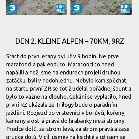
Report: MTB Trilogy 2017 -
Report: MTB Trilogy 2017 -
premiéra pro Tomáše
premiéra pro Tomáše
Hradeckého
Hradeckého
DEN 2. KLEINE ALPEN – 70KM, 9RZ
Start do první etapy byl už v 9 hodin. Nejprve
Report: MTB Trilogy 2017 -
Report: MTB Trilogy 2017 -
maratonci a pak enduro. Maratonci to hned
premiéra pro Tomáše
premiéra pro Tomáše
napálili a než jsme na endurech projeli druhou
Hradeckého
Hradeckého
zatáčku, byli v nedohlednu. Nebylo kam spěchat,
na startu první ZR se totiž udělal pořádnej špunt a
bylo to vážně na dlouho. Čekání se vyplatilo, hned
první RZ ukázala že Trilogy bude o parádním
Report: MTB Trilogy 2017 -
Report: MTB Trilogy 2017 -
premiéra pro Tomáše
premiéra pro Tomáše
ježdění. Rozjezd po vrstevnici v borůvčí, kořeny,
Hradeckého
Hradeckého
kameny a ostrá pravá do hrabanky mezi stromy.
Prudce dolů, za strom levá, za strom pravá a zase
prudce dolů. V cíli úsměv na ksichtě a už jsem se