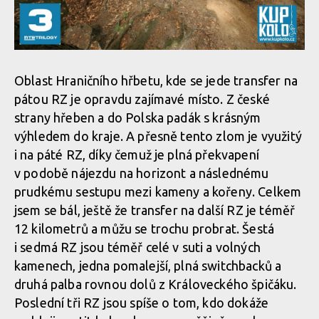
Oblast Hraničního hřbetu, kde se jede transfer na
pátou RZ je opravdu zajímavé místo. Z české
strany hřeben a do Polska padák s krásným
výhledem do kraje. A přesně tento zlom je využitý
i na páté RZ, díky čemuž je plná překvapení
v podobě nájezdu na horizont a následnému
prudkému sestupu mezi kameny a kořeny. Celkem
jsem se bál, ještě že transfer na další RZ je téměř
12 kilometrů a můžu se trochu probrat. Šestá
i sedmá RZ jsou téměř celé v suti a volných
kamenech, jedna pomalejší, plná switchbacků a
druhá palba rovnou dolů z Královeckého špičáku.
Poslední tři RZ jsou spíše o tom, kdo dokáže