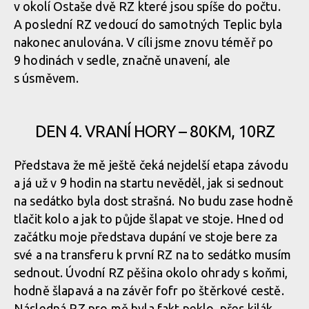
v okolí Ostaše dvě RZ které jsou spíše do počtu.
A poslední RZ vedoucí do samotných Teplic byla
nakonec anulována. V cíli jsme znovu téměř po
9 hodinách v sedle, značně unavení, ale
s úsměvem.
DEN 4. VRANÍ HORY – 80KM, 10RZ
Představa že mě ještě čeká nejdelší etapa závodu
a já už v 9 hodin na startu nevěděl, jak si sednout
na sedátko byla dost strašná. No budu zase hodně
tlačit kolo a jak to půjde šlapat ve stoje. Hned od
začátku moje představa dupání ve stoje bere za
své a na transferu k první RZ na to sedátko musím
sednout. Úvodní RZ pěšina okolo ohrady s koňmi,
hodně šlapavá a na závěr fofr po štěrkové cestě.
Následná RZ pro mě byla fakt peklo, přes kilák