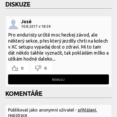
DISKUZE
José
10.8.2017 v 18:59
Pro enduristy určitě moc hezkej závod, ale
některý sekce, přes který jezdily chrti na kolech
v XC setupu vypadaj dost o zdraví. Mi to tam
dát někdo takhle vyznačit, tak pokládám mlíko a
utíkám hodně daleko...
0
0
REAGUJ
KOMENTÁŘE
Publikovat jako anonymní uživatel -
přihlášení
,
registrace