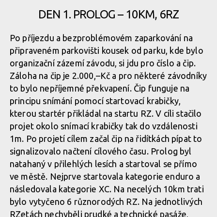
DEN 1. PROLOG – 10KM, 6RZ
Po příjezdu a bezproblémovém zaparkování na
připraveném parkovišti kousek od parku, kde bylo
organizační zázemí závodu, si jdu pro číslo a čip.
Záloha na čip je 2.000,–Kč a pro některé závodníky
to bylo nepříjemné překvapení. Čip funguje na
principu snímání pomocí startovací krabičky,
kterou startér přikládal na startu RZ. V cíli stačilo
projet okolo snímací krabičky tak do vzdálenosti
1m. Po projetí cílem začal čip na řidítkách pípat to
signalizovalo načtení cílového času. Prolog byl
natahaný v přilehlých lesích a startoval se přímo
ve městě. Nejprve startovala kategorie enduro a
následovala kategorie XC. Na necelých 10km trati
bylo vytyčeno 6 různorodých RZ. Na jednotlivých
RZetách nechyběli prudké a technické pasáže,