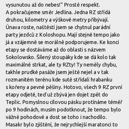
Report: MTB Trilogy 2017 - premiéra pro
vysunutou až do nebes!“ Prostě respekt.
Tomáše Hradeckého
A pokračujeme směr Jedlina. Jedna RZ střídá
druhou, kilometry a výškové metry přibývají.
Únava roste, naštěstí jsem se chytnul parádní
Report: MTB
Report: MTB Trilogy 2017 - premiéra pro
Trilogy 2017 -
party jezdců z Koloshopu. Mají stejné tempo jako
Tomáše Hradeckého
premiéra pro
já a vzájemně se morálně podporujeme. Ke konci
Tomáše
Hradeckého
etapy se dostáváme až do oblasti s názvem
Sokolowsko. Šílený stoupáky kde se dá kolo tak
Report: MTB Trilogy 2017 - premiéra pro
maximálně strkat, ale ty RZty! Ty neměly chybu,
Tomáše Hradeckého
takhle prudké pasáže jsem ještě nejel a v tak
rozmanitém terénu kde sutě střídali hrabanku
Report: MTB
s kořeny a pevné pěšiny. Hotovo, všech 9 RZ první
Trilogy 2017 -
etapy odjeté, teď už zbývá jen dojet zpět do
premiéra pro
Tomáše
Teplic. Pomyslnou cílovou pásku protínáme téměř
Hradeckého
po 9 hodinách, musím podotknout, že tempo bylo
vážně pohodové a dost se toho i nachodilo.
Masakr bylo zjištění, že nejrychlejší maratonci to