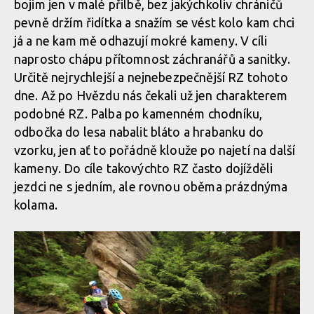
bojim jen v malé přilbě, bez jakýchkoliv chráničů
pevně držím řidítka a snažím se vést kolo kam chci
já a ne kam mě odhazují mokré kameny. V cíli
naprosto chápu přítomnost záchranářů a sanitky.
Určitě nejrychlejší a nejnebezpečnější RZ tohoto
dne. Až po Hvězdu nás čekali už jen charakterem
podobné RZ. Palba po kamenném chodníku,
odbočka do lesa nabalit bláto a hrabanku do
vzorku, jen ať to pořádně klouže po najetí na další
kameny. Do cíle takovýchto RZ často dojížděli
jezdci ne s jedním, ale rovnou oběma prázdnýma
kolama.