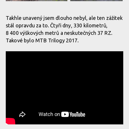
Report: MTB Trilogy 2017 -
Report: MTB Trilogy 2017
premiéra pro Tomáše
- premiéra pro Tomáše
Hradeckého
Hradeckého
Takhle unavený jsem dlouho nebyl, ale ten zážitek
stál opravdu za to. Čtyři dny, 330 kilometrů,
8 400 výškových metrů a neskutečných 37 RZ.
Takové bylo MTB Trilogy 2017.
Report: MTB Trilogy 2017 -
Report: MTB Trilogy 2017
premiéra pro Tomáše
- premiéra pro Tomáše
Hradeckého
Hradeckého
Report: MTB Trilogy 2017 -
Report: MTB Trilogy 2017
premiéra pro Tomáše
- premiéra pro Tomáše
Hradeckého
Hradeckého
Report: MTB Trilogy 2017 -
Report: MTB Trilogy 2017
premiéra pro Tomáše
- premiéra pro Tomáše