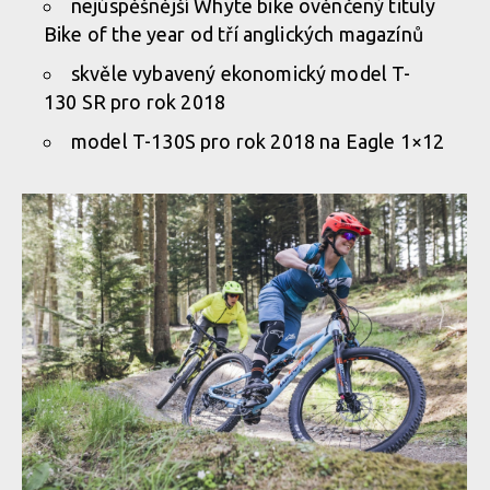
nejúspěšnější Whyte bike ověnčený tituly
Bike of the year od tří anglických magazínů
skvěle vybavený ekonomický model T-
130 SR pro rok 2018
model T-130S pro rok 2018 na Eagle 1×12