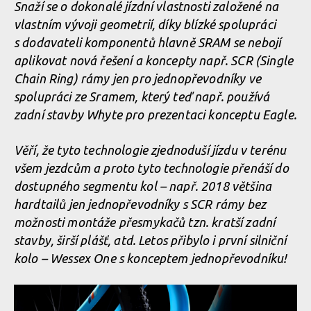
Snaží se o dokonalé jízdní vlastnosti založené na
vlastním vývoji geometrií, díky blízké spolupráci
s dodavateli komponentů hlavně SRAM se nebojí
aplikovat nová řešení a koncepty např. SCR (Single
Chain Ring) rámy jen pro jednopřevodníky ve
spolupráci ze Sramem, který teď např. používá
zadní stavby Whyte pro prezentaci konceptu Eagle.
Věří, že tyto technologie zjednoduší jízdu v terénu
všem jezdcům a proto tyto technologie přenáší do
dostupného segmentu kol – např. 2018 většina
hardtailů jen jednopřevodníky s SCR rámy bez
možnosti montáže přesmykačů tzn. kratší zadní
stavby, širší plášť, atd. Letos přibylo i první silniční
kolo – Wessex One s konceptem jednopřevodníku!