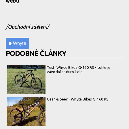
webu
.
/Obchodní sdělení/
Whyte
PODOBNÉ ČLÁNKY
Test: Whyte Bikes G-160 RS - tohle je
závodní enduro kolo
Gear & beer - Whyte Bikes G-160 RS