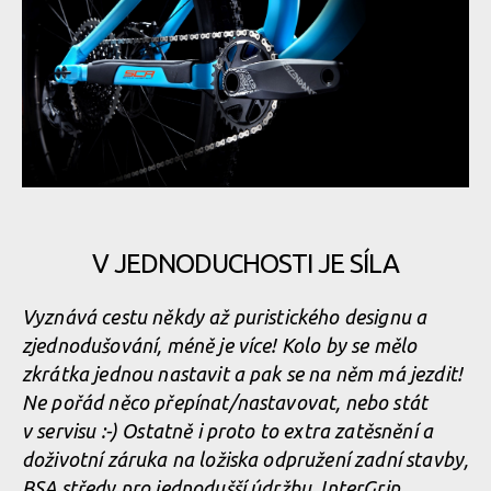
V JEDNODUCHOSTI JE SÍLA
Vyznává cestu někdy až puristického designu a
zjednodušování, méně je více! Kolo by se mělo
zkrátka jednou nastavit a pak se na něm má jezdit!
Ne pořád něco přepínat/nasta­vovat, nebo stát
v servisu :-) Ostatně i proto to extra zatěsnění a
doživotní záruka na ložiska odpružení zadní stavby,
BSA středy pro jednodušší údržbu, InterGrip