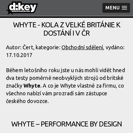
MENU
WHYTE - KOLA Z VELKÉ BRITÁNIE K
DOSTÁNÍ I V ČR
Autor: Čert, kategorie:
Obchodní sdělení
, vydáno:
17.10.2017
Během letošního roku jste u nás mohli vidět hned
dva testy poměrně neobvyklých strojů od britské
značky
Whyte
. A co je Whyte vlastně za firmu, co
všechno nabízí vám prozradí sám zástupce
českého dovozce.
WHYTE – PERFORMANCE BY DESIGN