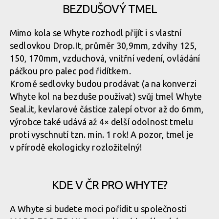
BEZDUŠOVÝ TMEL
Mimo kola se Whyte rozhodl přijít i s vlastní
sedlovkou Drop.It, průměr 30,9mm, zdvihy 125,
150, 170mm, vzduchová, vnitřní vedení, ovládání
páčkou pro palec pod řidítkem.
Kromě sedlovky budou prodávat (a na konverzi
Whyte kol na bezduše používat) svůj tmel Whyte
Seal.it, kevlarové částice zalepí otvor až do 6mm,
výrobce také udává až 4× delší odolnost tmelu
proti vyschnutí tzn. min. 1 rok! A pozor, tmel je
v přírodě ekologicky rozložitelný!
KDE V ČR PRO WHYTE?
A Whyte si budete moci pořídit u společnosti