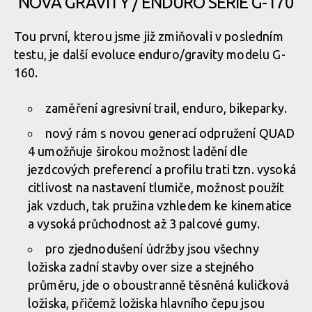
NOVÁ GRAVITY / ENDURO SÉRIE G-170
Tou první, kterou jsme již zmiňovali v posledním
testu, je další evoluce enduro/gravity modelu G-
160.
zaměření agresivní trail, enduro, bikeparky.
nový rám s novou generací odpružení QUAD
4 umožňuje širokou možnost ladění dle
jezdcových preferencí a profilu trati tzn. vysoká
citlivost na nastavení tlumiče, možnost použít
jak vzduch, tak pružina vzhledem ke kinematice
a vysoká průchodnost až 3 palcové gumy.
pro zjednodušení údržby jsou všechny
ložiska zadní stavby over size a stejného
průměru, jde o oboustranně těsněná kuličková
ložiska, přičemž ložiska hlavního čepu jsou