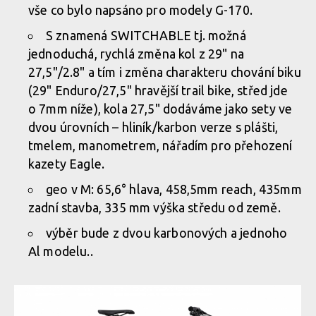
vše co bylo napsáno pro modely G-170.
S znamená SWITCHABLE tj. možná
jednoduchá, rychlá změna kol z 29" na
27,5"/2.8" a tím i změna charakteru chování biku
(29" Enduro/27,5" hravější trail bike, střed jde
o 7mm níže), kola 27,5" dodáváme jako sety ve
dvou úrovních – hliník/karbon verze s plášti,
tmelem, manometrem, nářadím pro přehození
kazety Eagle.
geo v M: 65,6° hlava, 458,5mm reach, 435mm
zadní stavba, 335 mm výška středu od země.
výběr bude z dvou karbonových a jednoho
Al modelu..