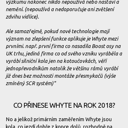
výzkumu nakonec nikdo nepoužívá nebo nastaví a
nemění. (nepoužívá a nedoporučuje ani zvětšení
zdvihu vidlice).
Ale samozřejmě, pokud nové technologie mají
význam na zlepšení funkce aplikuje je Whyte mezi
prvními. např. první firma co nasadila Boost osy na
UK trhu, jediná firma co od svého vzniku vyráběla a
vyrábí silniční kola jen na kotoučovkách, věří
jednopřevodníkům natolik že většinu rámů vyrábí
již dnes bez možnosti montáže přesmykačů (výše
zmíněný SCR systém)"
CO PŘINESE WHYTE NA ROK 2018?
No a jelikož primárním zaměřením Whyte jsou
kola, co jezdí dobře z kopce dolů, rozhodně na