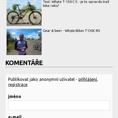
Test: Whyte T-130 C S - je to opravdu trail
bike roku?
Gear & beer - Whyte Bikes T130C RS
KOMENTÁŘE
Publikovat jako anonymní uživatel -
přihlášení
,
registrace
jméno
e-mail