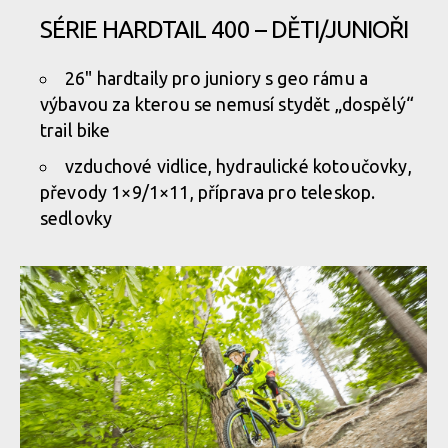
SÉRIE HARDTAIL 400 – DĚTI/JUNIOŘI
26" hardtaily pro juniory s geo rámu a
výbavou za kterou se nemusí stydět „dospělý“
trail bike
vzduchové vidlice, hydraulické kotoučovky,
převody 1×9/1×11, příprava pro teleskop.
sedlovky