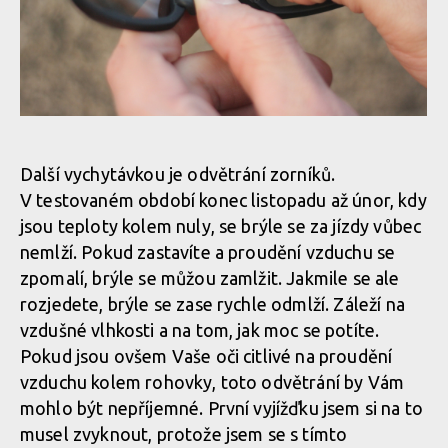
Test: sluneční brýle Scott Vector LightSensitive
Další vychytávkou je odvětrání zorníků.
V testovaném období konec listopadu až únor, kdy
Test: sluneční brýle Scott Vector LightSensitive
jsou teploty kolem nuly, se brýle se za jízdy vůbec
nemlží. Pokud zastavíte a proudění vzduchu se
zpomalí, brýle se můžou zamlžit. Jakmile se ale
rozjedete, brýle se zase rychle odmlží. Záleží na
vzdušné vlhkosti a na tom, jak moc se potíte.
Pokud jsou ovšem Vaše oči citlivé na proudění
vzduchu kolem rohovky, toto odvětrání by Vám
mohlo být nepříjemné. První vyjížďku jsem si na to
musel zvyknout, protože jsem se s tímto