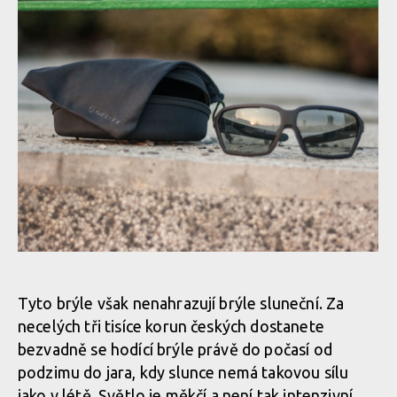
Test: sluneční brýle Scott Vector LightSensitive
Test: sluneční brýle Scott Vector LightSensitive
Tyto brýle však nenahrazují brýle sluneční. Za
necelých tři tisíce korun českých dostanete
Test: sluneční brýle Scott Vector LightSensitive
bezvadně se hodící brýle právě do počasí od
podzimu do jara, kdy slunce nemá takovou sílu
jako v létě. Světlo je měkčí a není tak intenzivní.