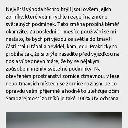
Největší výhoda těchto brýlí jsou ovšem jejich
zorníky, které velmi rychle reagují na změnu
světelných podmínek. Tato změna probíhá téměř
okamžitě. Za poslední tři měsíce používání se mi
nestalo, že bych při vjezdu ze světla do tmavší
části trailu tápal a neviděl, kam jedu. Prakticky to
probíhá tak, že si brýle nasadíte před vyjížďkou na
nos a vůbec nevnímáte, že by se nějakým
způsobem měnily světelné podmínky. Na
otevřeném prostranství zornice ztmavnou, v lese
nebo tmavších místech se zornice rozjasní. Je to
opravdu velmi příjemné a hodně to ulehčuje očím.
Samozřejmostí zorníků je také 100% UV ochrana.