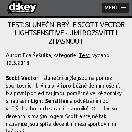
MENU
TEST: SLUNEČNÍ BRÝLE SCOTT VECTOR
LIGHTSENSITIVE - UMÍ ROZSVÍTIT I
ZHASNOUT
Autor: Eda Šešulka, kategorie:
Test
, vydáno:
12.3.2018
Scott Vector
– sluneční brýle jsou na pomezí
sportovních brýlí a brýlí pro běžné denní nošení.
Na první pohled zaujmou poměrně velké zorníky
s nápisem
Light Sensitive
a odvětráním po
vnějších a horních stranách zorníků. Obruby jsou
decentní s malým logem Scott a stejně tak
i stranice jsou spíše decentní mezi sportovními
brýlemi.