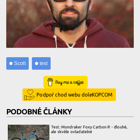
Scott
test
Buy Me a Coffee
Podpoř chod webu doleKOPCOM
PODOBNÉ ČLÁNKY
Test: Mondraker Foxy Carbon R - dlouhé,
ale skvěle ovladatelné