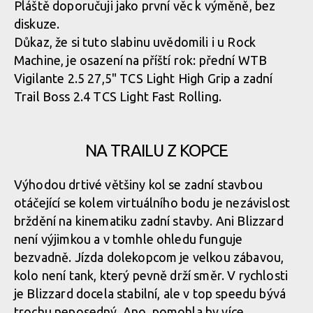
Pláště doporučuji jako první věc k výměně, bez
diskuze.
Rock Machine BLIZZARD 90-27
Důkaz, že si tuto slabinu uvědomili i u Rock
Machine, je osazení na příští rok: přední WTB
Vigilante 2.5 27,5" TCS Light High Grip a zadní
Rock Machine BLIZZARD 90-27
Trail Boss 2.4 TCS Light Fast Rolling.
Rock Machine BLIZZARD 90-27
NA TRAILU Z KOPCE
Výhodou drtivé většiny kol se zadní stavbou
Rock Machine BLIZZARD 90-27
otáčející se kolem virtuálního bodu je nezávislost
brždění na kinematiku zadní stavby. Ani Blizzard
není výjimkou a v tomhle ohledu funguje
Rock Machine BLIZZARD 90-27
bezvadně. Jízda dolekopcom je velkou zábavou,
kolo není tank, který pevně drží směr. V rychlosti
Rock Machine BLIZZARD 90-27
je Blizzard docela stabilní, ale v top speedu bývá
trochu neposedný. Ano, pomohla by více