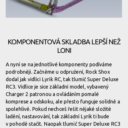
Rock Machine BLIZZARD 90-27 - schéma vnitřního vedení
Rock Machine BLIZZARD 90-27 - detail vstupu do vnitřního
kabeláže
vedení kabeláže
KOMPONENTOVÁ SKLADBA LEPŠÍ NEŽ
LONI
Rock Machine BLIZZARD 90-27 - schéma vnitřního vedení
Rock Machine BLIZZARD 90-27 - detail vstupu do vnitřního
kabeláže
vedení kabeláže
A nyní se na jednotlivé komponenty podíváme
podrobněji. Začněme u odpružení, Rock Shox
dodal jak vidlici Lyrik RC, tak tlumič Super Deluxe
Rock Machine BLIZZARD 90-27 - schéma vnitřního vedení
Rock Machine BLIZZARD 90-27 - detail vstupu do vnitřního
RC3. Vidlice je sice základní model, vybavený
kabeláže
vedení kabeláže
Charger 2 patronou a ovládáním pomalé
komprese a odskoku, ale přesto funguje solidně a
spolehlivě. Pokud nechceš řešit nějaké složité
Rock Machine BLIZZARD 90-27 - schéma vnitřního vedení
Rock Machine BLIZZARD 90-27 - detail vstupu do vnitřního
ladění, nastavování, tak základní Lyrik ti bude
kabeláže
vedení kabeláže
v pohodě stačit. Naopak tlumič Super Deluxe RC3