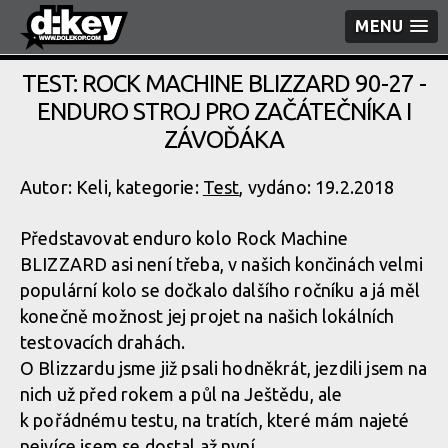
MENU
TEST: ROCK MACHINE BLIZZARD 90-27 -
ENDURO STROJ PRO ZAČÁTEČNÍKA I
ZÁVOĎÁKA
Autor: Keli, kategorie:
Test
, vydáno: 19.2.2018
Představovat enduro kolo Rock Machine
BLIZZARD asi není třeba, v našich končinách velmi
populární kolo se dočkalo dalšího ročníku a já měl
konečně možnost jej projet na našich lokálních
testovacích drahách.
O Blizzardu jsme již psali hodněkrát, jezdili jsem na
nich už před rokem a půl na Ještědu, ale
k pořádnému testu, na tratích, které mám najeté
nejvíce jsem se dostal až nyní.