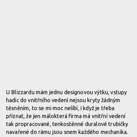
ve speciální vidličce
Rock Machine BLIZZARD 90-27 - zadní oko tlumiče je uchyceno
ve speciální vidličce
Rock Machine BLIZZARD 90-27 - zadní oko tlumiče je uchyceno
ve speciální vidličce
U Blizzardu mám jednu designovou výtku, vstupy
Rock Machine BLIZZARD 90-27 - zadní oko tlumiče je uchyceno
ve speciální vidličce
hadic do vnitřního vedení nejsou kryty žádným
těsněním, to se mi moc nelíbí, i když je třeba
přiznat, že jen málokterá firma má vnitřní vedení
tak propracované, tenkostěnné duralové trubičky
Rock Machine BLIZZARD 90-27 - zadní oko tlumiče je uchyceno
ve speciální vidličce
navařené do rámu jsou snem každého mechanika.