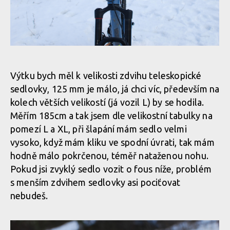
Rock Machine BLIZZARD 90-27 - kokpit od RaceFace
Rock Machine BLIZZARD 90-27 - řídítka 790 mm široká -
Rock Machine BLIZZARD 90-27 - kokpit od RaceFace
optimální pro tuto kategorii
Výtku bych měl k velikosti zdvihu teleskopické
sedlovky, 125 mm je málo, já chci víc, především na
Rock Machine BLIZZARD 90-27 - kokpit od RaceFace
kolech větších velikostí (já vozil L) by se hodila.
Rock Machine BLIZZARD 90-27 - řídítka 790 mm široká -
Měřím 185cm a tak jsem dle velikostní tabulky na
optimální pro tuto kategorii
pomezí L a XL, při šlapání mám sedlo velmi
Rock Machine BLIZZARD 90-27 - kokpit od RaceFace
vysoko, když mám kliku ve spodní úvrati, tak mám
hodně málo pokrčenou, téměř nataženou nohu.
Rock Machine BLIZZARD 90-27 - řídítka 790 mm široká -
Pokud jsi zvyklý sedlo vozit o fous níže, problém
Rock Machine BLIZZARD 90-27 - kokpit od RaceFace
optimální pro tuto kategorii
s menším zdvihem sedlovky asi pociťovat
nebudeš.
Rock Machine BLIZZARD 90-27 - kokpit od RaceFace
Rock Machine BLIZZARD 90-27 - řídítka 790 mm široká -
optimální pro tuto kategorii