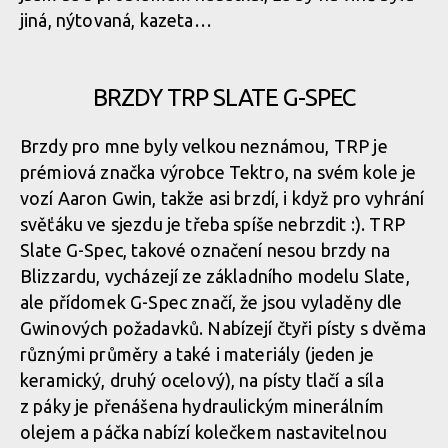
Rock Machine BLIZZARD 90-27 - SRAM Eagle GX
Rock Machine BLIZZARD 90-27 - SRAM Eagle GX - 12 převodů
jiná, nýtovaná, kazeta…
Rock Machine BLIZZARD 90-27 - SRAM Eagle GX
Rock Machine BLIZZARD 90-27 - SRAM Eagle GX - 12 převodů
BRZDY TRP SLATE G-SPEC
Brzdy pro mne byly velkou neznámou, TRP je
Rock Machine BLIZZARD 90-27 - SRAM Eagle GX
Rock Machine BLIZZARD 90-27 - SRAM Eagle GX - 12 převodů
prémiová značka výrobce Tektro, na svém kole je
vozí Aaron Gwin, takže asi brzdí, i když pro vyhrání
Rock Machine BLIZZARD 90-27 - SRAM Eagle GX
svěťáku ve sjezdu je třeba spíše nebrzdit :). TRP
Rock Machine BLIZZARD 90-27 - SRAM Eagle GX - 12 převodů
Slate G-Spec, takové označení nesou brzdy na
Blizzardu, vycházejí ze základního modelu Slate,
Rock Machine BLIZZARD 90-27 - SRAM Eagle GX
ale přídomek G-Spec značí, že jsou vyladěny dle
Gwinových požadavků. Nabízejí čtyři písty s dvěma
různými průměry a také i materiály (jeden je
Rock Machine BLIZZARD 90-27 - SRAM Eagle GX
keramický, druhý ocelový), na písty tlačí a síla
z páky je přenášena hydraulickým minerálním
olejem a páčka nabízí kolečkem nastavitelnou
Rock Machine BLIZZARD 90-27 - SRAM Eagle GX