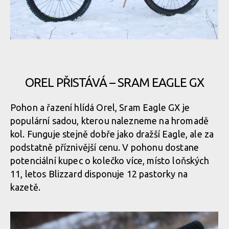
kabeláže
Rock Machine BLIZZARD 90-27 - šrouby na montáž košíku
Rock Machine BLIZZARD 90-27
Rock Machine BLIZZARD 90-27
Rock Machine BLIZZARD 90-27 - šrouby na montáž košíku
Rock Machine BLIZZARD 90-27
OREL PŘISTÁVÁ – SRAM EAGLE GX
Rock Machine BLIZZARD 90-27
Rock Machine BLIZZARD 90-27 - šrouby na montáž košíku
Rock Machine BLIZZARD 90-27
Pohon a řazení hlídá Orel, Sram Eagle GX je
populární sadou, kterou nalezneme na hromadě
Rock Machine BLIZZARD 90-27
Rock Machine BLIZZARD 90-27 - šrouby na montáž košíku
Rock Machine BLIZZARD 90-27
kol. Funguje stejně dobře jako dražší Eagle, ale za
podstatně příznivější cenu. V pohonu dostane
potenciální kupec o kolečko více, místo loňských
Rock Machine BLIZZARD 90-27
Rock Machine BLIZZARD 90-27 - šrouby na montáž košíku
Rock Machine BLIZZARD 90-27
11, letos Blizzard disponuje 12 pastorky na
kazetě.
Rock Machine BLIZZARD 90-27
Rock Machine BLIZZARD 90-27 - šrouby na montáž košíku
Rock Machine BLIZZARD 90-27