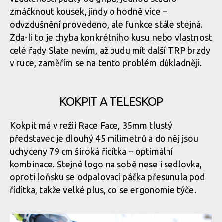
Rock Machine BLIZZARD 90-27 - TRP Slate G-Spec
zmáčknout kousek, jindy o hodně více –
odvzdušnění provedeno, ale funkce stále stejná.
Rock Machine BLIZZARD 90-27 - brzdy TRP Slate G-Spec
Rock Machine BLIZZARD 90-27 - dírky pro odlehčení a lepší grip
Zda-li to je chyba konkrétního kusu nebo vlastnost
Rock Machine BLIZZARD 90-27 - TRP Slate G-Spec
celé řady Slate nevím, až budu mít další TRP brzdy
v ruce, zaměřím se na tento problém důkladněji.
Rock Machine BLIZZARD 90-27 - brzdy TRP Slate G-Spec
Rock Machine BLIZZARD 90-27 - dírky pro odlehčení a lepší grip
KOKPIT A TELESKOP
Rock Machine BLIZZARD 90-27 - brzdy TRP Slate G-Spec
Rock Machine BLIZZARD 90-27 - dírky pro odlehčení a lepší grip
Kokpit má v režii Race Face, 35mm tlustý
představec je dlouhý 45 milimetrů a do něj jsou
Rock Machine BLIZZARD 90-27 - brzdy TRP Slate G-Spec
Rock Machine BLIZZARD 90-27 - dírky pro odlehčení a lepší grip
uchyceny 79 cm široká řídítka – optimální
kombinace. Stejné logo na sobě nese i sedlovka,
Rock Machine BLIZZARD 90-27 - brzdy TRP Slate G-Spec
oproti loňsku se odpalovací páčka přesunula pod
Rock Machine BLIZZARD 90-27 - dírky pro odlehčení a lepší grip
řídítka, takže velké plus, co se ergonomie týče.
Rock Machine BLIZZARD 90-27 - brzdy TRP Slate G-Spec