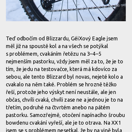
Rock Machine BLIZZARD 90-27 - SRAM Eagle GX - 12 převodů
Rock Machine BLIZZARD 90-27
Rock Machine BLIZZARD 90-27 - SRAM Eagle GX
Rock Machine BLIZZARD 90-27 - SRAM Eagle GX - 12 převodů
Teď odbočím od Blizzardu, GéiXový Eagle jsem
měl již na spoustě kol a na všech se potýkal
Rock Machine BLIZZARD 90-27 - SRAM Eagle GX
Rock Machine BLIZZARD 90-27 - SRAM Eagle GX - 12 převodů
s problémem, cvakáním řetězu na 3–4–5
nejmenším pastorku, vždy jsem měl za to, že je to
tím, že jedu na testovačce, která má kdovíco za
Rock Machine BLIZZARD 90-27 - SRAM Eagle GX
Rock Machine BLIZZARD 90-27 - SRAM Eagle GX - 12 převodů
sebou, ale tento Blizzard byl novas, nejeté kolo a
cvakalo na něm také. Problém se hrozně těžko
Rock Machine BLIZZARD 90-27 - SRAM Eagle GX
řeší, protože jeho výskyt není neustále, ale jen
Rock Machine BLIZZARD 90-27 - SRAM Eagle GX - 12 převodů
občas, chvíli cvaká, chvíli zase ne a jednou je to na
třetím, podruhé na čtvrtém anebo na pátém
Rock Machine BLIZZARD 90-27 - SRAM Eagle GX
Rock Machine BLIZZARD 90-27 - SRAM Eagle GX - 12 převodů
pastorku. Samozřejmě, otočení napínacího šroubu
bowdenu cvakání vyřeší, ale je to otrava. Na XX1
jsem se s problémem nesetkal, že by na vině byla