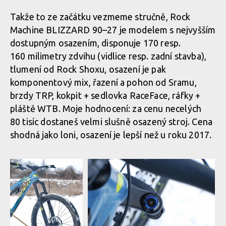
Takže to ze začátku vezmeme stručně, Rock
Rock Machine BLIZZARD 90-27
Machine BLIZZARD 90–27 je modelem s nejvyšším
dostupným osazením, disponuje 170 resp.
Rock Machine BLIZZARD 90-27
160 milimetry zdvihu (vidlice resp. zadní stavba),
tlumení od Rock Shoxu, osazení je pak
komponentový mix, řazení a pohon od Sramu,
Rock Machine BLIZZARD 90-27
brzdy TRP, kokpit + sedlovka RaceFace, ráfky +
pláště WTB. Moje hodnocení: za cenu necelých
80 tisíc dostaneš velmi slušně osazený stroj. Cena
Rock Machine BLIZZARD 90-27
shodná jako loni, osazení je lepší než u roku 2017.
Rock Machine BLIZZARD 90-27
Rock Machine BLIZZARD 90-27