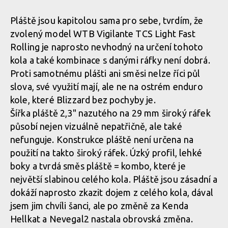
Rock Machine BLIZZARD 90-27
Rock Machine BLIZZARD 90-27 - teleskop má 125 mm zdvihu
Pláště jsou kapitolou sama pro sebe, tvrdím, že
zvolený model WTB Vigilante TCS Light Fast
Rock Machine BLIZZARD 90-27 - odpalování teleskopu pod
Rock Machine BLIZZARD 90-27
Rock Machine BLIZZARD 90-27 - teleskop má 125 mm zdvihu
řídítky
Rolling je naprosto nevhodný na určení tohoto
kola a také kombinace s danými ráfky není dobrá.
Proti samotnému plášti ani směsi nelze říci půl
Rock Machine BLIZZARD 90-27
slova, své využití mají, ale ne na ostrém enduro
Rock Machine BLIZZARD 90-27 - odpalování teleskopu pod
řídítky
kole, které Blizzard bez pochyby je.
Rock Machine BLIZZARD 90-27
Šířka pláště 2,3" nazutého na 29 mm široký ráfek
působí nejen vizuálně nepatřičně, ale také
nefunguje. Konstrukce pláště není určena na
Rock Machine BLIZZARD 90-27
použití na takto široký ráfek. Úzký profil, lehké
boky a tvrdá směs pláště = kombo, které je
největší slabinou celého kola. Pláště jsou zásadní a
Rock Machine BLIZZARD 90-27
dokáží naprosto zkazit dojem z celého kola, dával
jsem jim chvíli šanci, ale po změně za Kenda
Hellkat a Nevegal2 nastala obrovská změna.
Rock Machine BLIZZARD 90-27