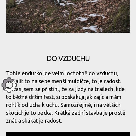
Rock Machine BLIZZARD 90-27
Rock Machine BLIZZARD 90-27
Rock Machine BLIZZARD 90-27
DO VZDUCHU
Rock Machine BLIZZARD 90-27
Rock Machine BLIZZARD 90-27
Tohle endurko jde velmi ochotně do vzduchu,
odpálit to na sebe menší muldičce, to je radost.
Rock Machine BLIZZARD 90-27
Rock Machine BLIZZARD 90-27
Občas jsem se přistihl, že za jízdy na trailech, kde
to běžně držím fest, si poskakuji jak zajíc a mám
rohlík od ucha k uchu. Samozřejmě, i na větších
Rock Machine BLIZZARD 90-27
Rock Machine BLIZZARD 90-27
skocích je to pecka. Krátká zadní stavba je prostě
znát a skákat je radost.
Rock Machine BLIZZARD 90-27
Rock Machine BLIZZARD 90-27