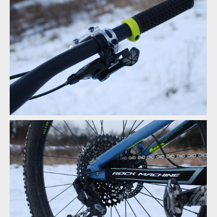
Rock Machine BLIZZARD 90-27
Rock Machine BLIZZARD 90-27 - šrouby na montáž košíku
Rock Machine BLIZZARD 90-27
Rock Machine BLIZZARD 90-27 - šrouby na montáž košíku
Rock Machine BLIZZARD 90-27
Rock Machine BLIZZARD 90-27 - šrouby na montáž košíku
Rock Machine BLIZZARD 90-27
Rock Machine BLIZZARD 90-27 - šrouby na montáž košíku
Rock Machine BLIZZARD 90-27 - SRAM Eagle GX - 12 převodů
Rock Machine BLIZZARD 90-27
Rock Machine BLIZZARD 90-27 - SRAM Eagle GX - 12 převodů
Rock Machine BLIZZARD 90-27
Rock Machine BLIZZARD 90-27 - SRAM Eagle GX - 12 převodů
Rock Machine BLIZZARD 90-27