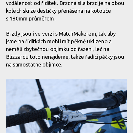
vzdálenost od řídítek. Brzdná síla brzd je na obou
kolech skrze destičky přenášena na kotouče
Rock Machine BLIZZARD 90-27 - SRAM Eagle GX
s 180mm průměrem.
Brzdy jsou i ve verzi s MatchMakerem, tak aby
jsme na řídítkách mohli mít pěkně uklizeno a
neměli zbytečnou objímku od řazení, leč na
Blizzardu toto nenajdeme, takže řadící páčky jsou
na samostatné objímce.