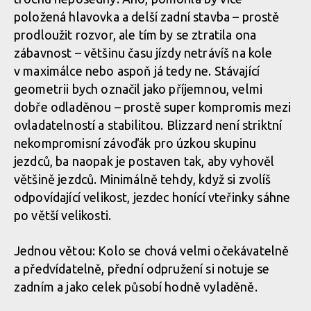
položená hlavovka a delší zadní stavba – prostě
prodloužit rozvor, ale tím by se ztratila ona
zábavnost – většinu času jízdy netrávíš na kole
v maximálce nebo aspoň já tedy ne. Stávající
geometrii bych označil jako příjemnou, velmi
dobře odladěnou – prostě super kompromis mezi
ovladatelností a stabilitou. Blizzard není striktní
nekompromisní závoďák pro úzkou skupinu
jezdců, ba naopak je postaven tak, aby vyhověl
většině jezdců. Minimálně tehdy, když si zvolíš
odpovídající velikost, jezdec honící vteřinky sáhne
po větší velikosti.
Jednou větou: Kolo se chová velmi očekávatelně
a předvídatelně, přední odpružení si notuje se
zadním a jako celek působí hodně vyladěně.