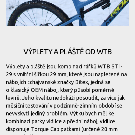
Rock Machine BLIZZARD 90-27 - odpalování teleskopu pod
Rock Machine BLIZZARD 90-27 - řídítka 790 mm široká -
řídítky
optimální pro tuto kategorii
Rock Machine BLIZZARD 90-27 - teleskop má 125 mm zdvihu
Rock Machine BLIZZARD 90-27 - odpalování teleskopu pod
Rock Machine BLIZZARD 90-27 - řídítka 790 mm široká -
řídítky
optimální pro tuto kategorii
VÝPLETY A PLÁŠTĚ OD WTB
Rock Machine BLIZZARD 90-27 - teleskop má 125 mm zdvihu
Výplety a pláště jsou kombinací ráfků WTB ST i-
Rock Machine BLIZZARD 90-27 - odpalování teleskopu pod
29 s vnitřní šířkou 29 mm, které jsou napletené na
Rock Machine BLIZZARD 90-27 - teleskop má 125 mm zdvihu
Rock Machine BLIZZARD 90-27 - řídítka 790 mm široká -
řídítky
optimální pro tuto kategorii
nábojích tchajvanské značky Bitex, jedná se
o klasický OEM náboj, který působí poměrně
levně. Jeho kvalitu nedokáži posoudit, za více jak
Rock Machine BLIZZARD 90-27 - teleskop má 125 mm zdvihu
Rock Machine BLIZZARD 90-27 - odpalování teleskopu pod
měsíční testování v podzimně-zimním období se
Rock Machine BLIZZARD 90-27 - řídítka 790 mm široká -
řídítky
optimální pro tuto kategorii
nevyskytl jediný problém. Výtku bych měl ke
Rock Machine BLIZZARD 90-27 - teleskop má 125 mm zdvihu
kombinaci patky vidlice a přední náboj, vidlice
disponuje Torque Cap patkami (určené 20 mm
Rock Machine BLIZZARD 90-27 - odpalování teleskopu pod