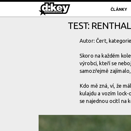
ČLÁNKY
TEST: RENTHAL
Autor: Čert, kategori
Skoro na každém kole 
výrobci, kteří se nebo
samozřejmě zajímalo, 
Kdo mě zná, ví, že mál
kulajdu a vozím lock-
se najednou ocitl na 