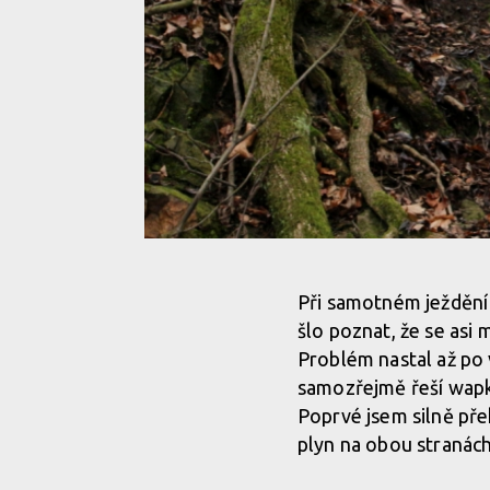
Test: Renthal Push On gripy - lock-on na nich nehle
Při samotném ježdění t
šlo poznat, že se asi 
Test: Renthal Push On gripy - lock-on na nich nehle
Problém nastal až po v
samozřejmě řeší wapk
Poprvé jsem silně př
Test: Renthal Push On gripy - lock-on na nich nehle
plyn na obou stranách