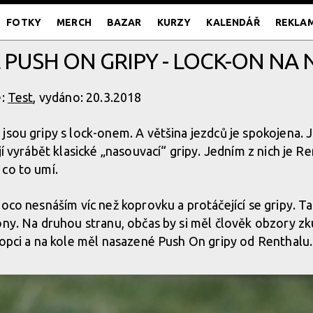
FOTKY
MERCH
BAZAR
KURZY
KALENDÁŘ
REKLA
 PUSH ON GRIPY - LOCK-ON NA
e:
Test
, vydáno: 20.3.2018
jsou gripy s lock-onem. A většina jezdců je spokojena. J
jí vyrábět klasické „nasouvací“ gripy. Jedním z nich je R
co to umí.
oco nesnáším víc než koprovku a protáčející se gripy. Ta
ony. Na druhou stranu, občas by si měl člověk obzory zku
kopci a na kole měl nasazené Push On gripy od Renthalu.