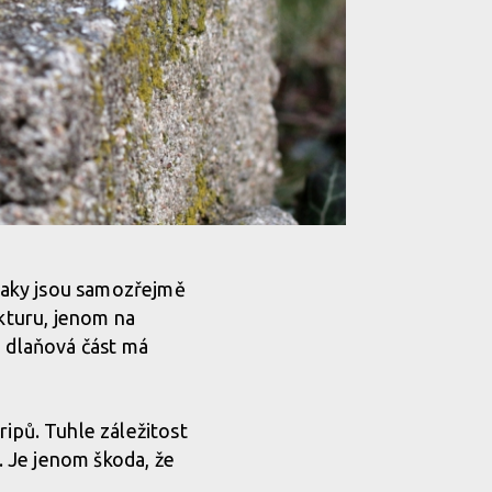
 taky jsou samozřejmě
ukturu, jenom na
ý, dlaňová část má
pů. Tuhle záležitost
“. Je jenom škoda, že