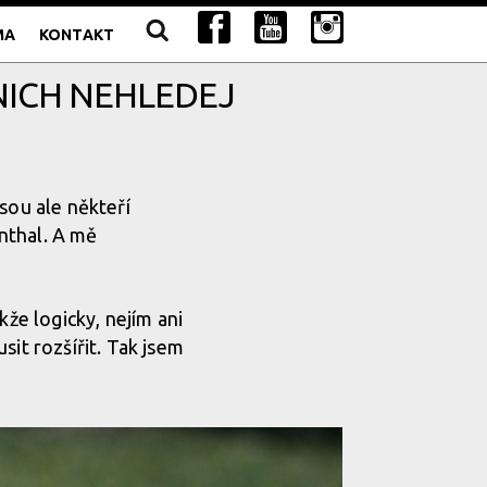
MA
KONTAKT
 NICH NEHLEDEJ
sou ale někteří
enthal. A mě
kže logicky, nejím ani
sit rozšířit. Tak jsem