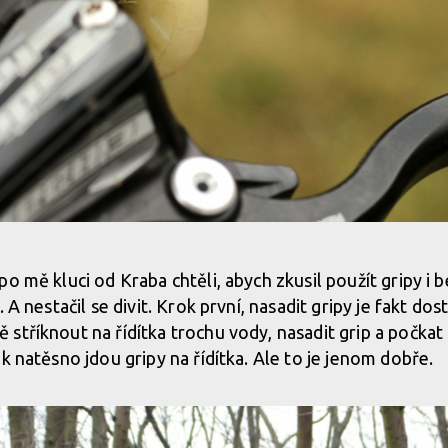
dej
o mě kluci od Kraba chtěli, abych zkusil použít gripy i be
 A nestačil se divit. Krok první, nasadit gripy je fakt dos
dej
tříknout na řídítka trochu vody, nasadit grip a počkat a
k natěsno jdou gripy na řídítka. Ale to je jenom dobře.
dej