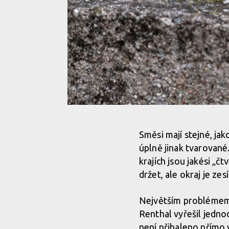
Test: Renthal Push On gripy - lock-on na nich nehle
Směsi mají stejné, ja
úplně jinak tvarované
Test: Renthal Push On gripy - lock-on na nich nehle
krajích jsou jakési „č
držet, ale okraj je zes
Test: Renthal Push On gripy - lock-on na nich nehle
Největším problémem 
Renthal vyřešil jednod
Test: Renthal Push On gripy - lock-on na nich nehle
není přibaleno přímo 