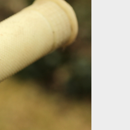
on na nich nehledej
on na nich nehledej
on na nich nehledej