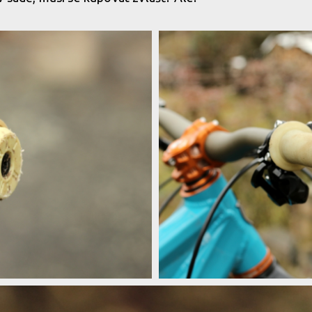
dej
Test: Renthal Push On gripy - lock-