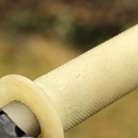
dej
Test: Renthal Push On gripy - lock-
dej
Test: Renthal Push On gripy - lock-
dej
Test: Renthal Push On gripy - lock-