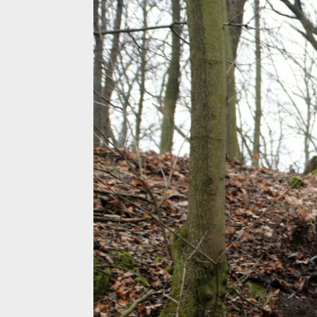
Test: Renthal Push On gripy - lock-on na nich nehle