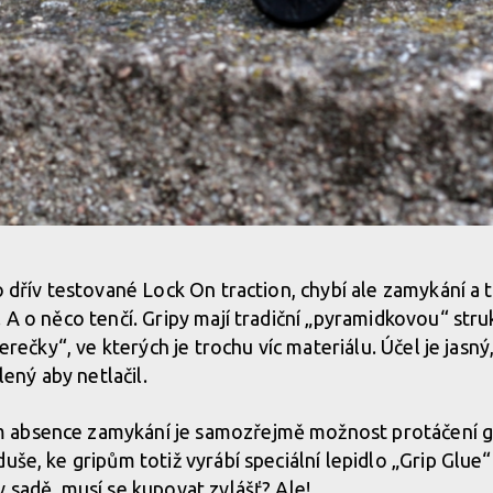
dej
ko dřív testované Lock On traction, chybí ale zamykání a
. A o něco tenčí. Gripy mají tradiční „pyramidkovou“ str
dej
tverečky“, ve kterých je trochu víc materiálu. Účel je jasn
ílený aby netlačil.
dej
absence zamykání je samozřejmě možnost protáčení gri
uše, ke gripům totiž vyrábí speciální lepidlo „Grip Glue
dej
v sadě, musí se kupovat zvlášť? Ale!