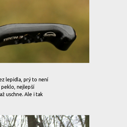
z lepidla, prý to není
t peklo, nejlepší
ž uschne. Ale i tak