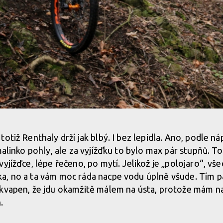
dej
otiž Renthaly drží jak blbý. I bez lepidla. Ano, podle n
malinko pohly, ale za vyjížďku to bylo max pár stupňů. To
dej
yjížďce, lépe řečeno, po mytí. Jelikož je „polojaro“, vše
a, no a ta vám moc ráda nacpe vodu úplně všude. Tím p
ekvapen, že jdu okamžitě málem na ústa, protože mám 
dej
.