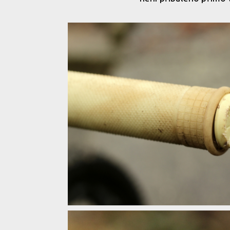
Test: Renthal Push On gripy - lock-on na nich nehle