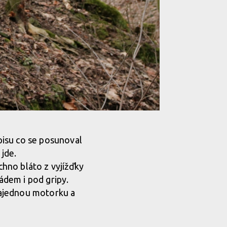
ápisu co se posunoval
 jde.
chno bláto z vyjížďky
ádem i pod gripy.
najednou motorku a