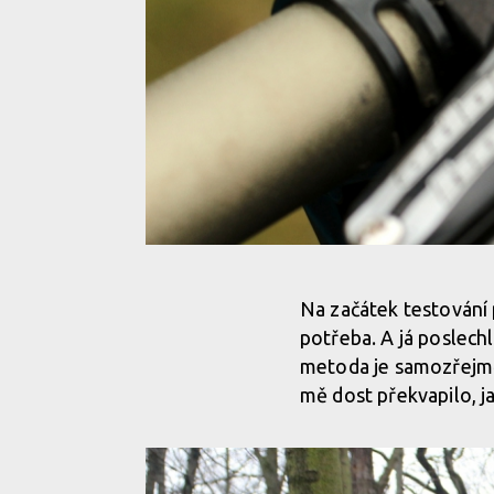
Test: Renthal Push On gripy - lock-on na nich nehle
Na začátek testování p
potřeba. A já poslechl.
Test: Renthal Push On gripy - lock-on na nich nehle
metoda je samozřejmě s
mě dost překvapilo, ja
Test: Renthal Push On gripy - lock-on na nich nehle