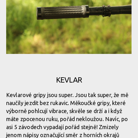
Gripy Renthal
Gripy Renthal
Gripy Renthal
KEVLAR
Gripy Renthal
Kevlarové gripy jsou super. Jsou tak super, že mě
naučily jezdit bez rukavic. Měkoučké gripy, které
Gripy Renthal
výborně pohlcují vibrace, skvěle se drží a i když
máte zpocenou ruku, pořád nekloužou. Navíc, po
asi 5 závodech vypadají pořád stejně! Zmizely
Gripy Renthal
jenom nápisy označující směr z horních okrajů