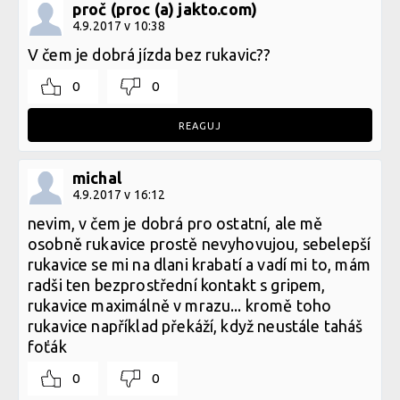
proč (proc (a) jakto.com)
4.9.2017 v 10:38
V čem je dobrá jízda bez rukavic??
0
0
REAGUJ
michal
4.9.2017 v 16:12
nevim, v čem je dobrá pro ostatní, ale mě
osobně rukavice prostě nevyhovujou, sebelepší
rukavice se mi na dlani krabatí a vadí mi to, mám
radši ten bezprostřední kontakt s gripem,
rukavice maximálně v mrazu... kromě toho
rukavice například překáží, když neustále taháš
foťák
0
0