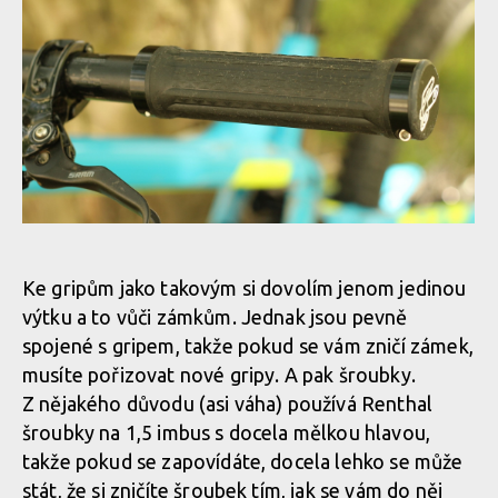
Gripy Renthal
Gripy Renthal
Gripy Renthal
Gripy Renthal
Ke gripům jako takovým si dovolím jenom jedinou
výtku a to vůči zámkům. Jednak jsou pevně
Gripy Renthal
spojené s gripem, takže pokud se vám zničí zámek,
musíte pořizovat nové gripy. A pak šroubky.
Z nějakého důvodu (asi váha) používá Renthal
Gripy Renthal
šroubky na 1,5 imbus s docela mělkou hlavou,
takže pokud se zapovídáte, docela lehko se může
Gripy Renthal
stát, že si zničíte šroubek tím, jak se vám do něj