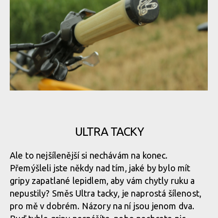
Gripy Renthal
Gripy Renthal
Gripy Renthal
ULTRA TACKY
Gripy Renthal
Ale to nejšílenější si nechávám na konec.
Přemýšleli jste někdy nad tím, jaké by bylo mít
Gripy Renthal
gripy zapatlané lepidlem, aby vám chytly ruku a
nepustily? Směs Ultra tacky, je naprostá šílenost,
pro mě v dobrém. Názory na ní jsou jenom dva.
Gripy Renthal