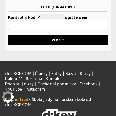
FOTO (FORMÁT JPG)
Kontrolní kód
opište sem
doleKOP.COM
|
Články
|
Fotky
|
Bazar
|
Kurzy
|
Kalendář
|
Reklama
|
Kontakt
|
Podporuj d:key
|
Obchodní podmínky
|
Facebook
|
YouTube
|
Instagram
Kill the Trail
- Škola jízdy na horském kole od
doleKOP.COM.