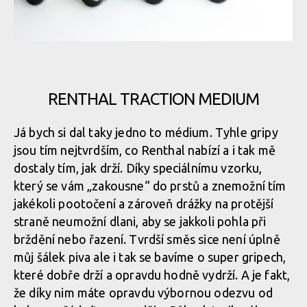
Gripy Renthal
RENTHAL TRACTION MEDIUM
Gripy Renthal
Já bych si dal taky jedno to médium. Tyhle gripy
jsou tím nejtvrdším, co Renthal nabízí a i tak mě
Gripy Renthal
dostaly tím, jak drží. Díky speciálnímu vzorku,
který se vám „zakousne“ do prstů a znemožní tím
jakékoli pootočení a zároveň drážky na protější
Gripy Renthal
straně neumožní dlani, aby se jakkoli pohla při
brždění nebo řazení. Tvrdší směs sice není úplně
můj šálek piva ale i tak se bavíme o super gripech,
které dobře drží a opravdu hodně vydrží. A je fakt,
že díky nim máte opravdu výbornou odezvu od