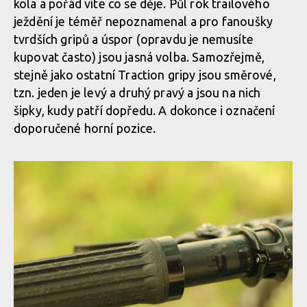
kola a pořád víte co se děje. Půl rok trailového
ježdění je téměř nepoznamenal a pro fanoušky
tvrdších gripů a úspor (opravdu je nemusíte
kupovat často) jsou jasná volba. Samozřejmě,
stejně jako ostatní Traction gripy jsou směrové,
tzn. jeden je levý a druhý pravý a jsou na nich
šipky, kudy patří dopředu. A dokonce i označení
doporučené horní pozice.