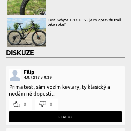
Test: Whyte T-130 C S - je to opravdu trail
bike roku?
DISKUZE
Filip
4.9.2017 v 9:39
Prima test, sám vozím kevlary, ty klasický a
nedám ně dopustit.
0
0
REAGUJ