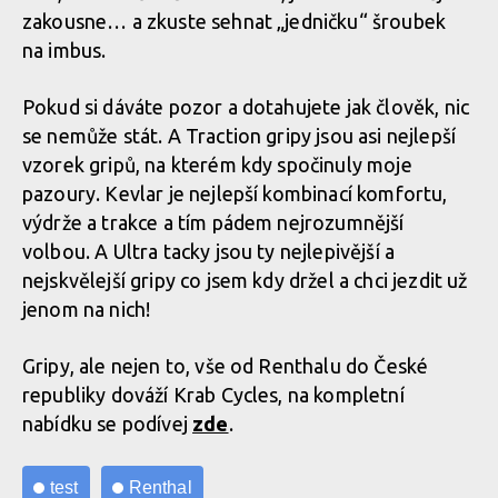
zakousne… a zkuste sehnat „jedničku“ šroubek
na imbus.
Pokud si dáváte pozor a dotahujete jak člověk, nic
se nemůže stát. A Traction gripy jsou asi nejlepší
vzorek gripů, na kterém kdy spočinuly moje
pazoury. Kevlar je nejlepší kombinací komfortu,
výdrže a trakce a tím pádem nejrozumnější
volbou. A Ultra tacky jsou ty nejlepivější a
nejskvělejší gripy co jsem kdy držel a chci jezdit už
jenom na nich!
Gripy, ale nejen to, vše od Renthalu do České
republiky dováží Krab Cycles, na kompletní
nabídku se podívej
zde
.
test
Renthal