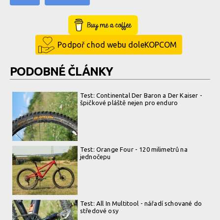
Buy Me a Coffee
Podpoř chod webu doleKOPCOM
PODOBNÉ ČLÁNKY
Test: Continental Der Baron a Der Kaiser -
špičkové pláště nejen pro enduro
Test: Orange Four - 120 milimetrů na
jednočepu
Test: All In Multitool - nářadí schované do
středové osy