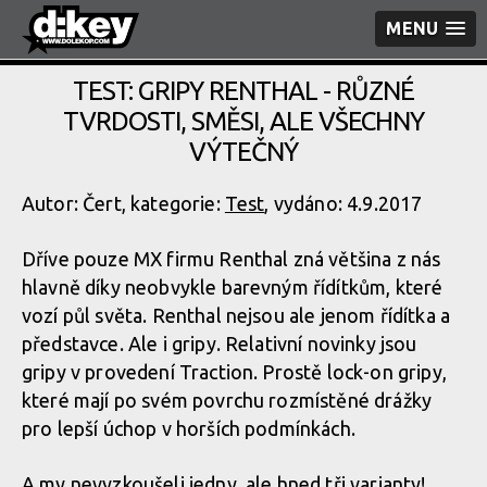
MENU
TEST: GRIPY RENTHAL - RŮZNÉ
TVRDOSTI, SMĚSI, ALE VŠECHNY
VÝTEČNÝ
Autor: Čert, kategorie:
Test
, vydáno: 4.9.2017
Dříve pouze MX firmu Renthal zná většina z nás
hlavně díky neobvykle barevným řídítkům, které
vozí půl světa. Renthal nejsou ale jenom řídítka a
představce. Ale i gripy. Relativní novinky jsou
gripy v provedení Traction. Prostě lock-on gripy,
které mají po svém povrchu rozmístěné drážky
pro lepší úchop v horších podmínkách.
A my nevyzkoušeli jedny, ale hned tři varianty!