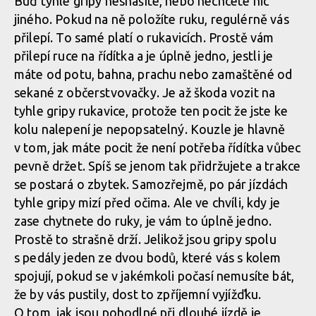
Buď tyhle gripy nesnášíte, nebo nechcete nic
jiného. Pokud na ně položíte ruku, regulérně vás
přilepí. To samé platí o rukavicích. Prostě vám
přilepí ruce na řídítka a je úplně jedno, jestli je
máte od potu, bahna, prachu nebo zamaštěné od
sekané z občerstvovačky. Je až škoda vozit na
tyhle gripy rukavice, protože ten pocit že jste ke
kolu nalepení je nepopsatelný. Kouzle je hlavně
v tom, jak máte pocit že není potřeba řídítka vůbec
pevně držet. Spíš se jenom tak přidržujete a trakce
se postará o zbytek. Samozřejmě, po pár jízdách
tyhle gripy mizí před očima. Ale ve chvíli, kdy je
zase chytnete do ruky, je vám to úplně jedno.
Prostě to strašně drží. Jelikož jsou gripy spolu
s pedály jeden ze dvou bodů, které vás s kolem
spojují, pokud se v jakémkoli počasí nemusíte bát,
že by vás pustily, dost to zpříjemní vyjížďku.
O tom, jak jsou pohodlné při dlouhé jízdě je