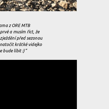
lukama z ORE MTB
prvé a musím říct, že
ozježdění před sezonou
natočit krátké videjko
 bude líbit :)“