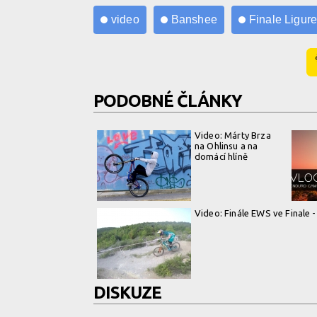
video
Banshee
Finale Ligur
PODOBNÉ ČLÁNKY
Video: Márty Brza
na Ohlinsu a na
domácí hlíně
Video: Finále EWS ve Finale 
DISKUZE