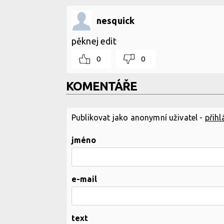
nesquick
pěknej edit
0
0
KOMENTÁŘE
Publikovat jako anonymní uživatel -
přihl
jméno
e-mail
text