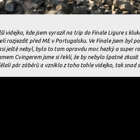
lší videjko, kde jsem vyrazil na trip do Finale Ligure s k
li rozjezdit před ME v Portugalsku. Ve Finale jsem byl po
asi ještě nebyl, bylo to tam opravdu moc hezký a super r
amem Cvingerem jsme si řekli, že by nebylo špatné zkusit 
ělali pár záběrů a vzniklo z toho tohle videjko, tak snad se