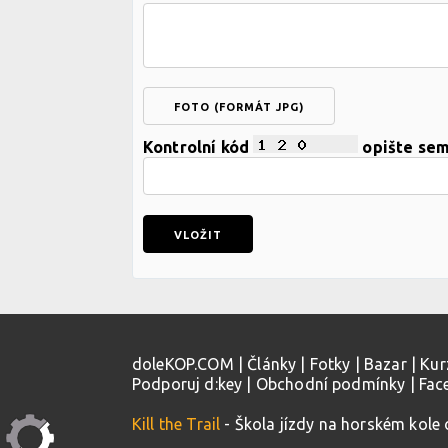
FOTO (FORMÁT JPG)
Kontrolní kód
opište se
doleKOP.COM
|
Články
|
Fotky
|
Bazar
|
Kur
Podporuj d:key
|
Obchodní podmínky
|
Fac
Kill the Trail
- Škola jízdy na horském kole