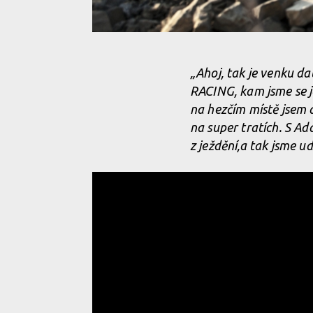
Video: Márty Brza vyrazil trénovat do Finale Ligure
„Ahoj, tak je venku da
RACING, kam jsme se je
na hezčím místě jsem 
na super tratích. S Ad
z ježdění,a tak jsme ud