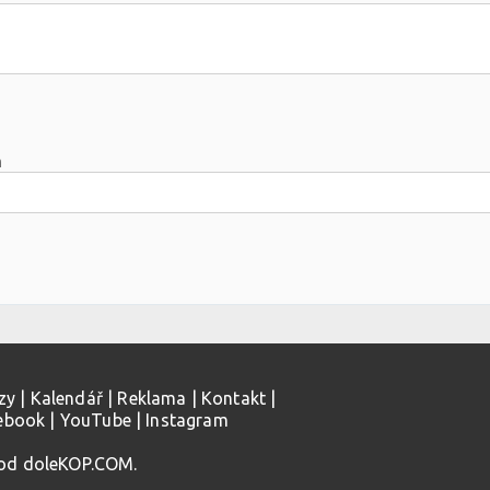
m
zy
|
Kalendář
|
Reklama
|
Kontakt
|
ebook
|
YouTube
|
Instagram
 od doleKOP.COM.