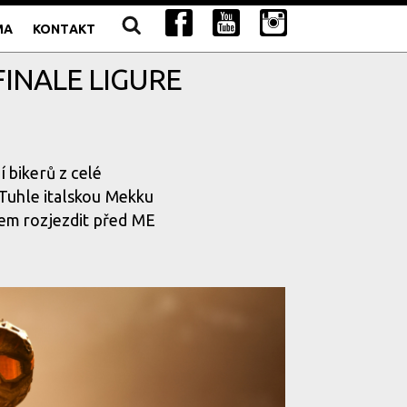
MA
KONTAKT
FINALE LIGURE
í bikerů z celé
 Tuhle italskou Mekku
em rozjezdit před ME