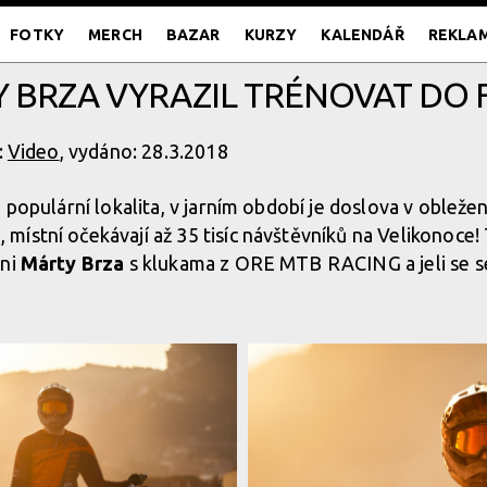
FOTKY
MERCH
BAZAR
KURZY
KALENDÁŘ
REKLA
 BRZA VYRAZIL TRÉNOVAT DO 
:
Video
, vydáno: 28.3.2018
 populární lokalita, v jarním období je doslova v obležen
ístní očekávají až 35 tisíc návštěvníků na Velikonoce!
ani
Márty Brza
s klukama z ORE MTB RACING a jeli se s