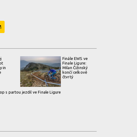
M
j
Finále EWS ve
ot
Finale Ligure:
y in
Milan Čižinský
e
končí celkově
čtvrtý
p s partou jezdil ve Finale Ligure