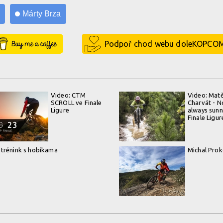
e
Márty Brza
Buy Me a Coffee
Podpoř chod webu doleKOPCO
Video: CTM
Video: Matě
SCROLL ve Finale
Charvát - N
Ligure
always sunn
Finale Ligur
- trénink s hobíkama
Michal Proko