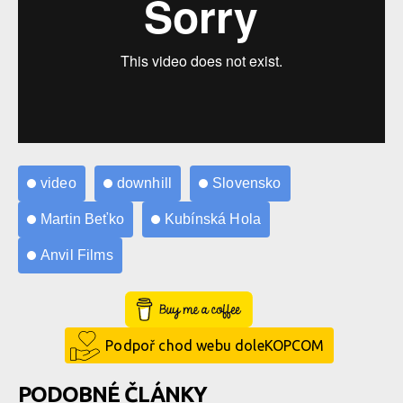
video
downhill
Slovensko
Martin Beťko
Kubínská Hola
Anvil Films
Buy Me a Coffee
Podpoř chod webu doleKOPCOM
PODOBNÉ ČLÁNKY