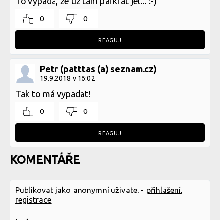
To vypadá, že už tam párkrát jel... :-)
0
0
REAGUJ
Petr (patttas (a) seznam.cz)
19.9.2018 v 16:02
Tak to má vypadat!
0
0
REAGUJ
KOMENTÁŘE
Publikovat jako anonymní uživatel -
přihlášení
,
registrace