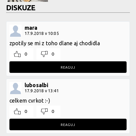
DISKUZE
mara
17.9.2018 v 10:05
zpotily se mi z toho dlane aj chodidla
0
0
REAGUJ
lubosalbi
17.9.2018 v 13:41
celkem cvrkot :-)
0
0
REAGUJ