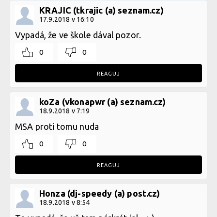
KRAJIC (tkrajic (a) seznam.cz)
17.9.2018 v 16:10
Vypadá, že ve škole dával pozor.
0
0
REAGUJ
koZa (vkonapwr (a) seznam.cz)
18.9.2018 v 7:19
MSA proti tomu nuda
0
0
REAGUJ
Honza (dj-speedy (a) post.cz)
18.9.2018 v 8:54