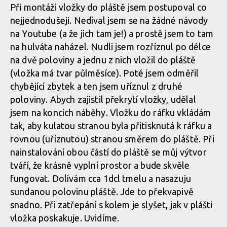
Při montáži vložky do pláště jsem postupoval co
nejjednodušeji. Nedíval jsem se na žádné návody
na Youtube (a že jich tam je!) a prostě jsem to tam
na hulváta naházel. Nudli jsem rozříznul po délce
na dvě poloviny a jednu z nich vložil do pláště
(vložka má tvar půlměsíce). Poté jsem odměřil
chybějící zbytek a ten jsem uříznul z druhé
poloviny. Abych zajistil překrytí vložky, udělal
jsem na koncích náběhy. Vložku do ráfku vkládám
tak, aby kulatou stranou byla přitisknutá k ráfku a
rovnou (uříznutou) stranou směrem do pláště. Při
nainstalování obou částí do pláště se můj výtvor
tváří, že krásně vyplní prostor a bude skvěle
fungovat. Dolívám cca 1dcl tmelu a nasazuju
sundanou polovinu pláště. Jde to překvapivě
snadno. Při zatřepání s kolem je slyšet, jak v plášti
vložka poskakuje. Uvidíme.