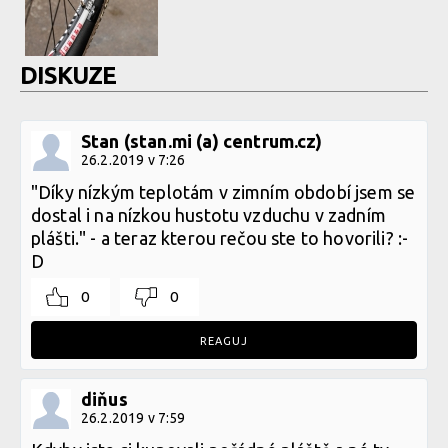
DISKUZE
Stan (stan.mi (a) centrum.cz)
26.2.2019 v 7:26
"Díky nízkým teplotám v zimním období jsem se
dostal i na nízkou hustotu vzduchu v zadním
plášti." - a teraz kterou rečou ste to hovorili? :-
D
0
0
REAGUJ
diňus
26.2.2019 v 7:59