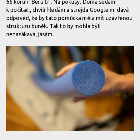
65 korun! Beru tři. Na pokusy. Doma sedám
k počítači, chvílí hledám a strejda Google mi dává
odpověď, že by tato pomůcka měla mít uzavřenou
strukturu buněk. Tak to by mohla být
nenasákavá, jásám.