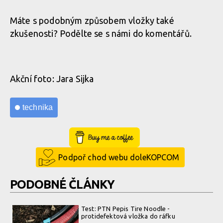
Máte s podobným způsobem vložky také
zkušenosti? Podělte se s námi do komentářů.
Akční foto: Jara Sijka
technika
Buy Me a Coffee
Podpoř chod webu doleKOPCOM
PODOBNÉ ČLÁNKY
Test: PTN Pepis Tire Noodle -
protidefektová vložka do ráfku