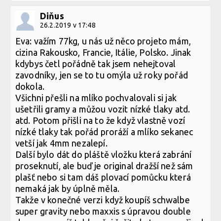
Diňus
26.2.2019 v 17:48
Eva: važím 77kg, u nás už něco projeto mám,
cizina Rakousko, Francie, Itálie, Polsko. Jinak
kdybys četl pořádně tak jsem nehejtoval
zavodníky, jen se to tu omýla už roky pořád
dokola.
Všichni přešli na mlíko pochvalovali si jak
ušetřili gramy a můžou vozit nízké tlaky atd.
atd. Potom přišli na to že když vlastně vozí
nízké tlaky tak pořád proráží a mlíko sekanec
vetší jak 4mm nezalepí.
Další bylo dát do pláště vložku která zabrání
proseknutí, ale buď je original dražší než sám
plašť nebo si tam dáš plovací pomůcku která
nemaká jak by úplně měla.
Takže v konečné verzi když koupíš schwalbe
super gravity nebo maxxis s úpravou double