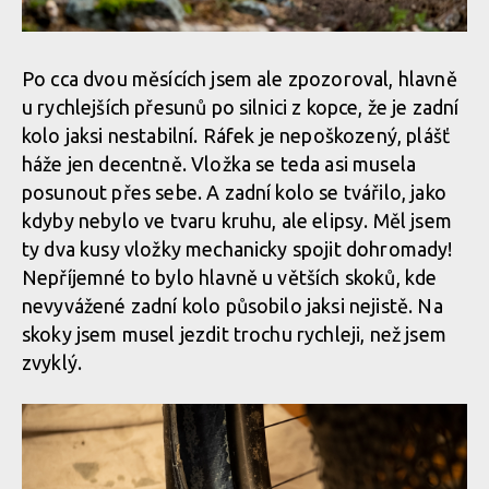
Po cca dvou měsících jsem ale zpozoroval, hlavně
u rychlejších přesunů po silnici z kopce, že je zadní
kolo jaksi nestabilní. Ráfek je nepoškozený, plášť
háže jen decentně. Vložka se teda asi musela
posunout přes sebe. A zadní kolo se tvářilo, jako
kdyby nebylo ve tvaru kruhu, ale elipsy. Měl jsem
ty dva kusy vložky mechanicky spojit dohromady!
Nepříjemné to bylo hlavně u větších skoků, kde
nevyvážené zadní kolo působilo jaksi nejistě. Na
skoky jsem musel jezdit trochu rychleji, než jsem
zvyklý.