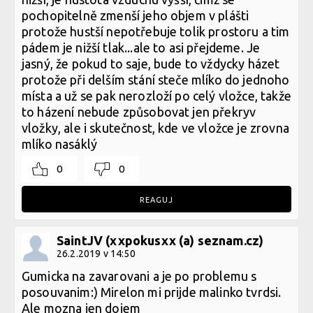
pochopitelně zmenší jeho objem v plášti
protože hustší nepotřebuje tolik prostoru a tim
pádem je nižší tlak...ale to asi přejdeme. Je
jasný, že pokud to saje, bude to vždycky házet
protože při delším stání steče mlíko do jednoho
místa a už se pak nerozloží po celý vložce, takže
to házení nebude způsobovat jen překryv
vložky, ale i skutečnost, kde ve vložce je zrovna
mlíko nasáklý
0
0
REAGUJ
SaintJV (xxpokusxx (a) seznam.cz)
26.2.2019 v 14:50
Gumicka na zavarovani a je po problemu s
posouvanim:) Mirelon mi prijde malinko tvrdsi.
Ale mozna jen dojem