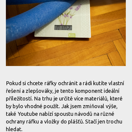
Vyrob si sám: Vložka do plášťů za pár korun
Pokud si chcete ráfky ochránit a rádi kutíte vlastní
řešení a zlepšováky, je tento komponent ideální
příležitostí. Na trhu je určitě více materiálů, které
by bylo vhodné použít. Jak jsem zmiňoval výše,
také Youtube nabízí spoustu návodů na různé
ochrany ráfku a vložky do plášťů. Stačí jen trochu
hledat.