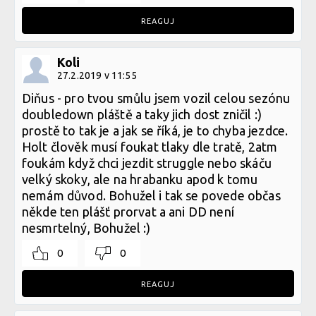
REAGUJ
Koli
27.2.2019 v 11:55
Diňus - pro tvou smůlu jsem vozil celou sezónu
doubledown pláště a taky jich dost zničil :)
prostě to tak je a jak se říká, je to chyba jezdce.
Holt člověk musí foukat tlaky dle tratě, 2atm
foukám když chci jezdit struggle nebo skáču
velký skoky, ale na hrabanku apod k tomu
nemám důvod. Bohužel i tak se povede občas
někde ten plášť prorvat a ani DD není
nesmrtelný, Bohužel :)
0
0
REAGUJ