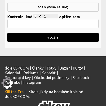
FOTO (FORMÁT JPG)
Kontrolní kód
opište sem
doleKOP.COM
|
Články
|
Fotky
|
Bazar
|
Kurzy
|
Kalendář
|
Reklama
|
Kontakt
|
Podporuj d:key
|
Obchodní podmínky
|
Facebook
|
YouTube
|
Instagram
Kill the Trail
- Škola jízdy na horském kole od
doleKOP.COM.