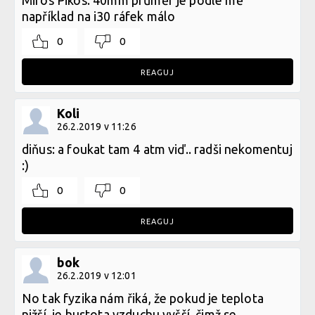
Miros Pikos: 40mm průměr je podle mě
například na i30 ráfek málo
0
0
REAGUJ
Koli
26.2.2019 v 11:26
diňus: a foukat tam 4 atm viď.. radši nekomentuj
:)
0
0
REAGUJ
bok
26.2.2019 v 12:01
No tak fyzika nám řiká, že pokud je teplota
nižší, je hustota vzduchu vyšší, čimž se