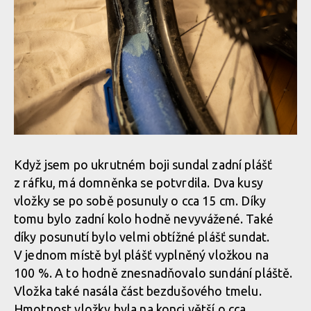
Když jsem po ukrutném boji sundal zadní plášť
z ráfku, má domněnka se potvrdila. Dva kusy
vložky se po sobě posunuly o cca 15 cm. Díky
tomu bylo zadní kolo hodně nevyvážené. Také
díky posunutí bylo velmi obtížné plášť sundat.
V jednom místě byl plášť vyplněný vložkou na
100 %. A to hodně znesnadňovalo sundání pláště.
Vložka také nasála část bezdušového tmelu.
Hmotnost vložky byla na konci větší o cca