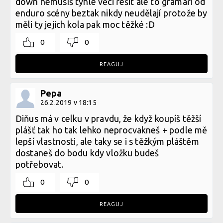
down nemusíš tyhle věci řešit ale to gramaři od
enduro scény beztak nikdy neudělají protože by
měli ty jejich kola pak moc těžké :D
0
0
REAGUJ
Pepa
26.2.2019 v 18:15
Diňus má v celku v pravdu, že když koupíš těžší
plášť tak ho tak lehko neprocvakneš + podle mě
lepší vlastnosti, ale taky se i s těžkým pláštěm
dostaneš do bodu kdy vložku budeš
potřebovat.
0
0
REAGUJ