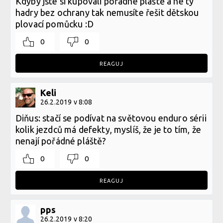
Kdyby jste si kupovali pořádné pláště a né ty
hadry bez ochrany tak nemusíte řešit dětskou
plovací pomůcku :D
0
0
REAGUJ
Keli
26.2.2019 v 8:08
Diňus: stačí se podívat na světovou enduro sérii
kolik jezdců má defekty, myslíš, že je to tím, že
nenají pořádné pláště?
0
0
REAGUJ
pps
26.2.2019 v 8:20