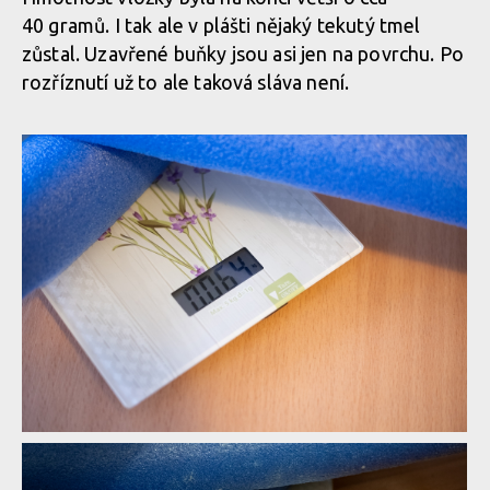
40 gramů. I tak ale v plášti nějaký tekutý tmel
zůstal. Uzavřené buňky jsou asi jen na povrchu. Po
rozříznutí už to ale taková sláva není.
Vyrob si sám: Vložka do plášťů za pár korun