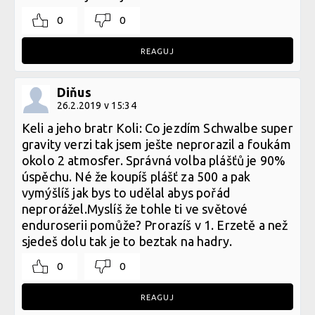
0
0
REAGUJ
Diňus
26.2.2019 v 15:34
Keli a jeho bratr Koli: Co jezdím Schwalbe super
gravity verzi tak jsem ješte neprorazil a foukám
okolo 2 atmosfer. Správná volba plášťů je 90%
úspěchu. Né že koupíš plášť za 500 a pak
vymýšlíš jak bys to udělal abys pořád
neprorážel.Myslíš že tohle ti ve světové
enduroserii pomůže? Prorazíš v 1. Erzetě a než
sjedeš dolu tak je to beztak na hadry.
0
0
REAGUJ