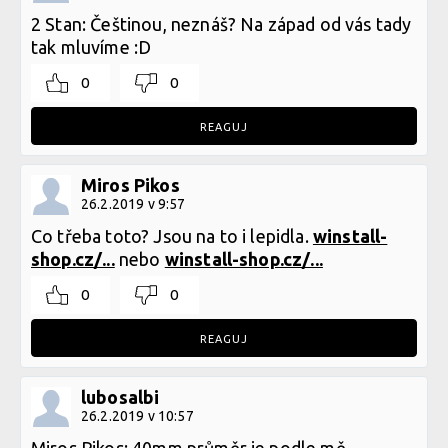
2 Stan: Češtinou, neznáš? Na západ od vás tady
tak mluvíme :D
0
0
REAGUJ
Miros Pikos
26.2.2019 v 9:57
Co třeba toto? Jsou na to i lepidla.
winstall-
shop.cz/...
nebo
winstall-shop.cz/...
0
0
REAGUJ
lubosalbi
26.2.2019 v 10:57