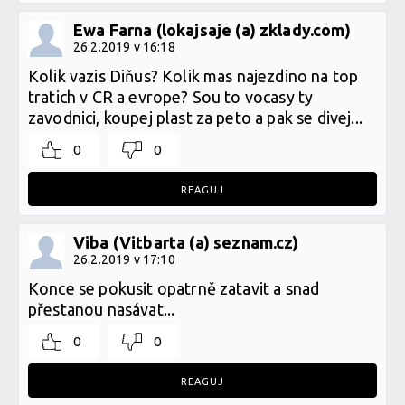
Ewa Farna (lokajsaje (a) zklady.com)
26.2.2019 v 16:18
Kolik vazis Diňus? Kolik mas najezdino na top
tratich v CR a evrope? Sou to vocasy ty
zavodnici, koupej plast za peto a pak se divej...
0
0
REAGUJ
Viba (Vitbarta (a) seznam.cz)
26.2.2019 v 17:10
Konce se pokusit opatrně zatavit a snad
přestanou nasávat...
0
0
REAGUJ