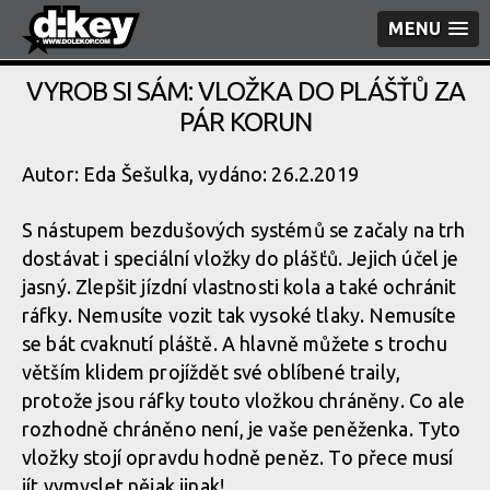
MENU
VYROB SI SÁM: VLOŽKA DO PLÁŠŤŮ ZA
PÁR KORUN
Autor: Eda Šešulka, vydáno: 26.2.2019
S nástupem bezdušových systémů se začaly na trh
dostávat i speciální vložky do plášťů. Jejich účel je
jasný. Zlepšit jízdní vlastnosti kola a také ochránit
ráfky. Nemusíte vozit tak vysoké tlaky. Nemusíte
se bát cvaknutí pláště. A hlavně můžete s trochu
větším klidem projíždět své oblíbené traily,
protože jsou ráfky touto vložkou chráněny. Co ale
rozhodně chráněno není, je vaše peněženka. Tyto
vložky stojí opravdu hodně peněz. To přece musí
jít vymyslet nějak jinak!