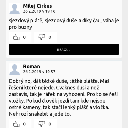
Milej Cirkus
26.2.2019 v 19:16
sjezdový plátě, sjezdový duše a díky čau, váha je
pro buzny
0
0
REAGUJ
Roman
26.2.2019 v 19:57
Dobrý no, dáš těžké duše, těžké plášťe. Máš
řešení které nejede. Cvaknes duši a než
zastavis, tak je ráfek na vyhozeni. Pro to se řeší
vložky. Pokud člověk jezdí tam kde nejsou
ostré kameny, tak stačí lehký plášť a vložka.
Nehrozí snakebit a jede to.
0
0