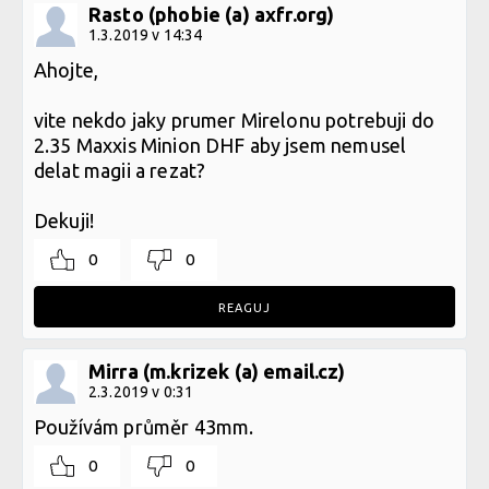
Rasto (phobie (a) axfr.org)
1.3.2019 v 14:34
Ahojte,
vite nekdo jaky prumer Mirelonu potrebuji do
2.35 Maxxis Minion DHF aby jsem nemusel
delat magii a rezat?
Dekuji!
0
0
REAGUJ
Mirra (m.krizek (a) email.cz)
2.3.2019 v 0:31
Používám průměr 43mm.
0
0