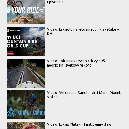
Episode 1
Video: Lákadlo na letošní ročník svěťáku v
DH
Video: Johannes Fischbach vylepšil
neoficiální světový rekord
Video: Veronique Sandler drtí Marin Mount
Vision
Video: Lukáš Plátek - First Sunny days