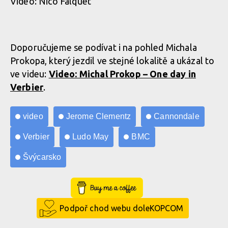
Video: Nico Falquet
Doporučujeme se podívat i na pohled Michala
Prokopa, který jezdil ve stejné lokalitě a ukázal to
ve videu:
Video: Michal Prokop – One day in
Verbier
.
video
Jerome Clementz
Cannondale
Verbier
Ludo May
BMC
Švýcarsko
Buy Me a Coffee
Podpoř chod webu doleKOPCOM