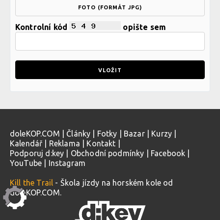
FOTO (FORMÁT JPG)
Kontrolní kód
opište sem
doleKOP.COM
|
Články
|
Fotky
|
Bazar
|
Kurzy
|
Kalendář
|
Reklama
|
Kontakt
|
Podporuj d:key
|
Obchodní podmínky
|
Facebook
|
YouTube
|
Instagram
Kill the Trail
- Škola jízdy na horském kole od
doleKOP.COM.