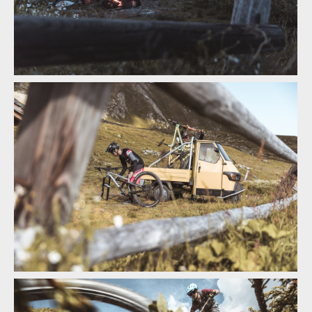
Video: Feu Follet - Ludo May a Jeromé Clement v okolí Verbieru
Video: Feu Follet - Ludo May a Jeromé Clement v okolí Verbieru