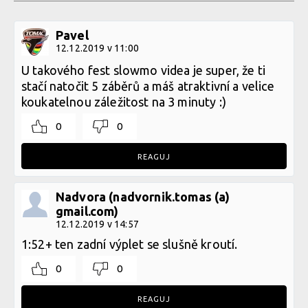
Pavel
12.12.2019 v 11:00
U takového fest slowmo videa je super, že ti
stačí natočit 5 záběrů a máš atraktivní a velice
koukatelnou záležitost na 3 minuty :)
0
0
REAGUJ
Nadvora (nadvornik.tomas (a)
gmail.com)
12.12.2019 v 14:57
1:52+ ten zadní výplet se slušně kroutí.
0
0
REAGUJ