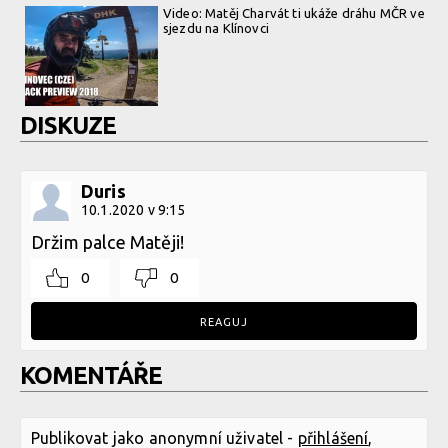
Video: Matěj Charvát ti ukáže dráhu MČR ve
sjezdu na Klínovci
DISKUZE
Duris
10.1.2020 v 9:15
Držim palce Matěji!
0
0
REAGUJ
KOMENTÁŘE
Publikovat jako anonymní uživatel -
přihlášení
,