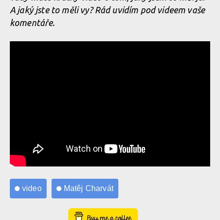
A jaký jste to měli vy? Rád uvidím pod videem vaše
komentáře.
video
Matěj Charvát
Buy Me a Coffee