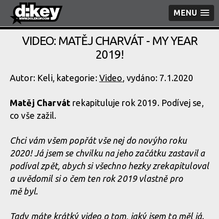
MENU
VIDEO: MATĚJ CHARVÁT - MY YEAR
2019!
Autor: Keli, kategorie:
Video
, vydáno: 7.1.2020
Matěj Charvát
rekapituluje rok 2019. Podívej se,
co vše zažil.
Chci vám všem popřát vše nej do novýho roku
2020! Já jsem se chvilku na jeho začátku zastavil a
podíval zpět, abych si všechno hezky zrekapituloval
a uvědomil si o čem ten rok 2019 vlastně pro
mě byl.
Tady máte krátký video o tom, jaký jsem to měl já.