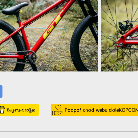
Video: Tom Isted - Dirt Jump Drea
 - Dirt Jump Dreamland
Video: Tom Isted 
 - Dirt Jump Dreamland
Video: Tom Isted 
Buy Me a Coffee
Podpoř chod webu doleKOPCO