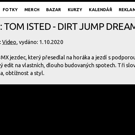
FOTKY
MERCH
BAZAR
KURZY
KALENDÁŘ
REKLA
: TOM ISTED - DIRT JUMP DRE
:
Video
, vydáno: 1.10.2020
BMX jezdec, který přesedlal na horáka a jezdí s podporo
ový edit na vlastních, dlouho budovaných spotech. Tři sl
a, obtížnost a styl.