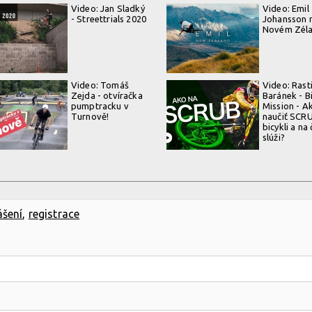
Video: Jan Sladký
Video: Emil
- Streettrials 2020
Johansson 
Novém Zél
Video: Tomáš
Video: Rast
Zejda - otvíračka
Baránek - B
pumptracku v
Mission - A
Turnově!
naučiť SCR
bicykli a na
slúži?
ášení
,
registrace