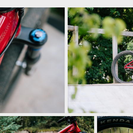
Tom Isted - Dirt Jump
and
Video: Tom Isted - Dirt Jump Drea