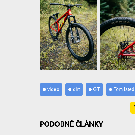
Video: Tom Isted - Dirt Jump Dreamland
Video: Tom Isted - Dirt
Video: Tom Isted
Jump Dreamland
video
dirt
GT
Tom Isted
Video: Tom Isted
Video: Tom Isted - Dirt
Jump Dreamland
PODOBNÉ ČLÁNKY