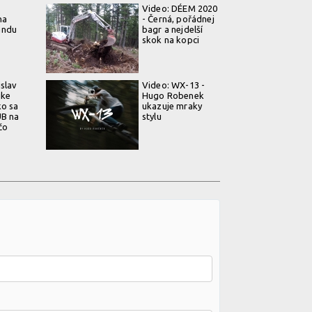
Video: DÉEM 2020
na
- Černá, pořádnej
andu
bagr a nejdelší
skok na kopci
islav
Video: WX-13 -
ike
Hugo Robenek
ko sa
ukazuje mraky
UB na
stylu
 čo