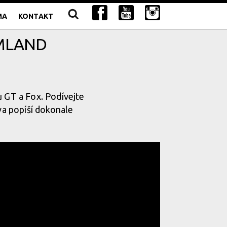
MA
KONTAKT
AMLAND
u GT a Fox. Podívejte
ova popíší dokonale