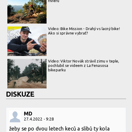
riviéru
Video: Bike Mission - Drahý vs lacný bike!
Ako si správne vybrať?
Video: Viktor Novák strávil zimu v teple,
pochlubil se videem z La Fenasosa
bikeparku
DISKUZE
MD
27.4.2022 - 9:28
žeby se po dvou letech keců a slibů ty kola