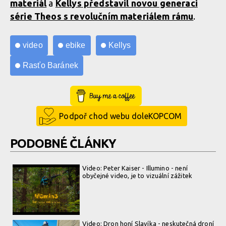
materiál
a
Kellys představil novou generaci
série Theos s revolučním materiálem rámu
.
video
ebike
Kellys
Rasťo Baránek
Buy Me a Coffee
Podpoř chod webu doleKOPCOM
PODOBNÉ ČLÁNKY
Video: Peter Kaiser - Illumino - není
obyčejné video, je to vizuální zážitek
Video: Dron honí Slavíka - neskutečná droní