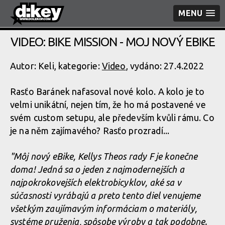
MENU
VIDEO: BIKE MISSION - MOJ NOVÝ EBIKE
Autor: Keli, kategorie:
Video
, vydáno: 27.4.2022
Rasťo Baránek nafasoval nové kolo. A kolo je to
velmi unikátní, nejen tím, že ho má postavené ve
svém custom setupu, ale především kvůli rámu. Co
je na něm zajímavého? Rasťo prozradí...
"Môj nový eBike, Kellys Theos rady F je konečne
doma! Jedná sa o jeden z najmodernejších a
najpokrokovejších elektrobicyklov, aké sa v
súčasnosti vyrábajú a preto tento diel venujeme
všetkým zaujímavým informáciam o materiály,
systéme pruženia, spôsobe výroby a tak podobne.