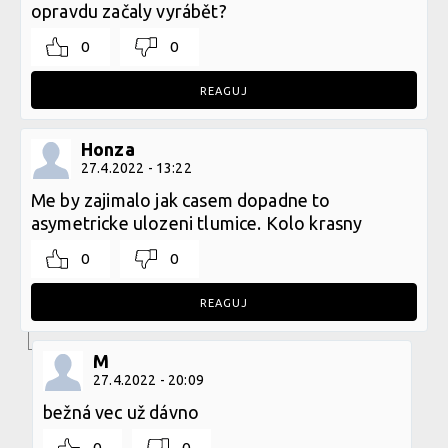
opravdu začaly vyrábět?
0
0
REAGUJ
Honza
27.4.2022 - 13:22
Me by zajimalo jak casem dopadne to
asymetricke ulozeni tlumice. Kolo krasny
0
0
REAGUJ
M
27.4.2022 - 20:09
bežná vec už dávno
0
0