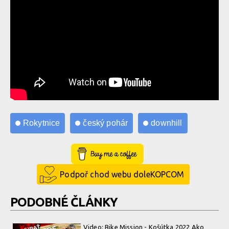
Rokytnice
český pohár
downhill
Buy Me a Coffee
Podpoř chod webu doleKOPCOM
PODOBNÉ ČLÁNKY
Video: Bike Mission - Košútka 2022 Ako