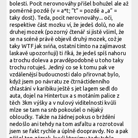
bolesti. Pocit nerovnováhy přišel bohužel ale až
poměrně pozdě (v = a*t; “t” = pozdě a „a“ =
taky dost). Teda, pocit nerovnováhy... oči,
respektive část mozku ví, že jedeš dolů, no ale
druhej mozek (pozorný čtenář si jistě všiml, že
se na scéně právě objevil druhý mozek, což je
taky WTF jak sviňa, ostatní tímto na zajímavost
laskavě upozorňuji) ti říká, že jedeš spíš nahoru
a trochu doleva a pravděpodobně u toho taky
trochu rotuješ. Jediný co se k tomu pak ve
vzdálenějsí budoucnosti dalo přirovnat bylo,
když jsem po návratu ze čtrnáctidenního
chlastání v karibiku ještě s jet lagem sedl do
auta, dojel na Hintertux a s motáním palice z
těch 3km výšky a v nulový viditelnosti kvůli
mlze se tam na snb pokoušel o nějaký
obloučky. Takže na žádnej pokus o brždění
nedošlo ani tehdy na tom asfaltu a rozrotoval
jsem se fakt rychle a úplně doopravdy. No a pak