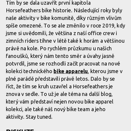
Tím by se dala uzavřít první kapitola
Horsefeathers bike historie. Následující roky byly
naše aktivity v bike komunitě, díky různým vlivům
spíše omezené. To se ale změnilo v roce 2019, kdy
jsme si uvědomili, že většina z naší office crew i
zimních riders tíhne v létě také k horám a většinou
právě na kole. Po rychlém průzkumu u našich
fanoušků, který nám tento směr a úvahy jasně
potvrdil, jsme se rozhodli začít pracovat na nové
kolekci technického
bike apparelu
, kterou jsme v
plné parádě představili právě letos. Dalo by se
říct, že tím se kruh uzavřel a Horsefeathers je
znova v sedle. To už je ale téma na další blog,
který vám představí nejen novou bike apparel
kolekci, ale také náš nový bike team a jeho
aktivity. Stay tuned.