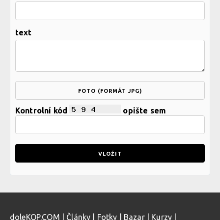
text
FOTO (FORMÁT JPG)
Kontrolní kód
opište sem
doleKOP.COM
|
Články
|
Fotky
|
Bazar
|
Kurzy
|