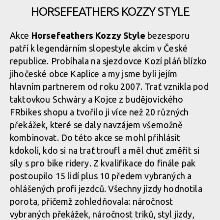
HORSEFEATHERS KOZZY STYLE
Michal Matys
Akce
Horsefeathers Kozzy Style
bezesporu
patří k legendárním slopestyle akcím v České
Michal Matys
republice. Probíhala na sjezdovce Kozí pláň blízko
jihočeské obce Kaplice a my jsme byli jejím
hlavním partnerem od roku 2007. Trať vznikla pod
Michal Matys
taktovkou Schwáry a Kojce z budějovického
FRbikes shopu a tvořilo ji více než 20 různých
překážek, které se daly navzájem všemožně
kombinovat. Do této akce se mohl přihlásit
kdokoli, kdo si na trať troufl a měl chuť změřit si
síly s pro bike ridery. Z kvalifikace do finále pak
postoupilo 15 lidí plus 10 předem vybraných a
ohlášených profi jezdců. Všechny jízdy hodnotila
porota, přičemž zohledňovala: náročnost
vybraných překážek, náročnost triků, styl jízdy,