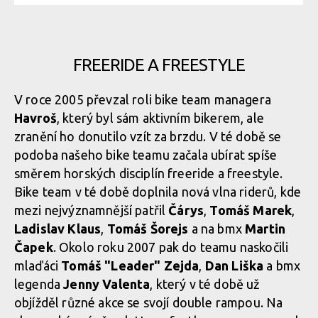
Richard Gasperotti
FREERIDE A FREESTYLE
Richard Gasperotti
V roce 2005 převzal roli bike team managera
Havroš
, který byl sám aktivním bikerem, ale
Richard Gasperotti
zranění ho donutilo vzít za brzdu. V té době se
podoba našeho bike teamu začala ubírat spíše
směrem horských disciplín freeride a freestyle.
Richard Gasperotti
Bike team v té době doplnila nová vlna riderů, kde
mezi nejvýznamnější patřil
Čárys
,
Tomáš Marek
,
Ladislav Klaus
,
Tomáš Šorejs
a na bmx
Martin
Čapek
. Okolo roku 2007 pak do teamu naskočili
mlaďáci
Tomáš "Leader" Zejda
,
Dan Liška
a bmx
legenda
Jenny Valenta
, který v té době už
objížděl různé akce se svojí double rampou. Na