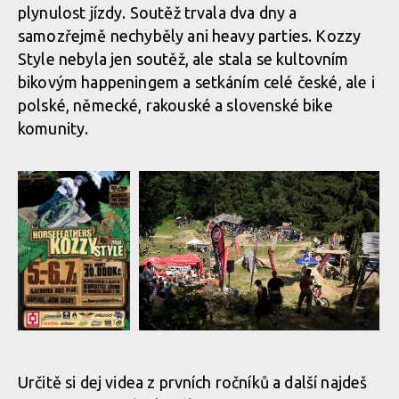
plynulost jízdy. Soutěž trvala dva dny a
samozřejmě nechyběly ani heavy parties. Kozzy
Style nebyla jen soutěž, ale stala se kultovním
bikovým happeningem a setkáním celé české, ale i
polské, německé, rakouské a slovenské bike
komunity.
Horsefeathers
Horsefeathers Kozzy Style
Kozzy Style
Určitě si dej videa z prvních ročníků a další najdeš