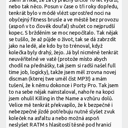
nebo tak něco. Posun v čase o tři roky dopředu,
tenkrát bylo v módě vlézt uprostřed noci na
obyčejný fitness brusle a ve městě bez provozu
(aspoň v to člověk doufal) shučet co nejprudší
kopec. S bržděním se moc nepočítalo. Tak nějak
se tušilo, že až půjde o život, tak se dá zabrzdit
jako na ledě, ale kdo by to trénoval, když
kolečka byly drahý, žejo. Já byl nicméně tenkrát
neuvěřitelně ve vatě (protože místo abych
chodil na přednášky, tak jsem si radši našel full
time job, logicky), takže jsem měl zrovna novej
discman (kterej twe uměl číst MP3!) a mám
tušení, že k němu dokonce i Porty Pro. Tak jsem
to na sebe nějak nainstaloval, nahoře na kopci
jsem ohulil Killing in the Name a vzhůru dolů.
Velice mě tenkrát překvapilo, že k bezpečné i
nebezpečné jízdě potřebuju nutně slyšet zvuk
koleček na asfaltu a nebo možná aspoň
neslyšet RATM s hlasitostí těsně pod hranicí