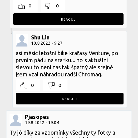
0
0
REAGUJ
Shu Lin
10.8.2022 - 9:27
asi měsíc letošní bike kraťasy Venture, po
prvním pádu na sra*ku... no s aktuální
slevou to není zas tak špatný ale stejně
jsem vzal náhradou radši Chromag.
0
0
REAGUJ
Pjasopes
19.8.2022 - 19:04
Ty jó díky za vzpomínky všechny ty fotky a