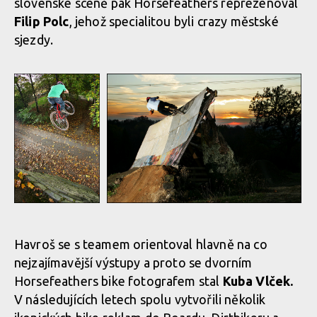
slovenské scéně pak Horsefeathers reprezenoval
Filip Polc
, jehož specialitou byli crazy městské
sjezdy.
Maňas Tomek
Maňas Tomek
Havroš se s teamem orientoval hlavně na co
nejzajímavější výstupy a proto se dvorním
Maňas Tomek
Maňas Tomek
Horsefeathers bike fotografem stal
Kuba Vlček.
V následujících letech spolu vytvořili několik