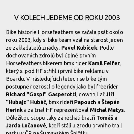
V KOLECH JEDEME OD ROKU 2003
Bike historie Horsefeathers se začala psát okolo
roku 2003, kdy si bike team vzal na starost jeden
ze zakladatelů značky,
Pavel Kubíček
. Podle
dochovaných zdrojů byl úplně prvním
Horsefeathers bikerem bmx rider
Kamil Feifer
,
který si pod HF střihl i první bike reklamu v
Boardu. V následujících letech se bike tým
postupně rozrostl o legendy jako byl freerider
Richard "Gaspi" Gasperotti
, downhillař
Jiří
"Hubajz" Hubáč
, bmx rideři
Papouch
a
Štepán
Herink
a za trial HF reprezentoval
Michal Matys
.
Důležitou stopu taky zanechali bratři
Tomáš a
Jarda Lučanové
, kteří stáli u zrodu prvního trail
parku v ČR na Šumavském Špičáku.