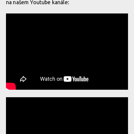
na našem Youtube kanále:
Horsefeathers Kozzy Style
Horsefeathers
Kozzy Style
Horsefeathers Kozzy Style
Horsefeathers
Horsefeathers Kozzy Style
Kozzy Style
Horsefeathers
Kozzy Style