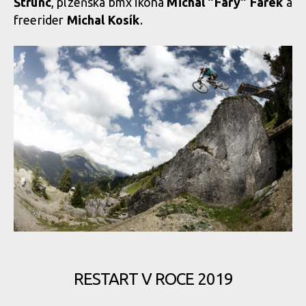
Štrunc
, plzeňská bmx ikona
Michal "Fary" Farek
a
freerider
Michal Kosík
.
RESTART V ROCE 2019