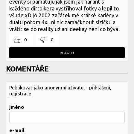
eventy si pamatuju jak jsem jak harant s
každého dirtbikera vystřihoval fotky a lepil to
všude xD jó 2002 začátek mé krátké kariéry v
dualu potom 4x.. ní nic zamáčknout slzičku a
vrátit se do reality už ani deekay není co býval
0
0
REAGUJ
KOMENTÁŘE
Publikovat jako anonymní uživatel -
přihlášení
,
registrace
jméno
e-mail