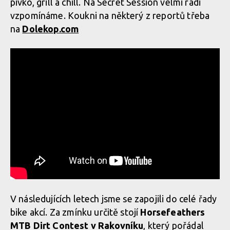
pivko, grill a chill. Na Secret Session velmi rádi
vzpomínáme. Koukni na některý z reportů třeba
na
Dolekop.com
V následujících letech jsme se zapojili do celé řady
bike akcí. Za zmínku určitě stojí
Horsefeathers
MTB Dirt Contest v Rakovníku
, který pořádal