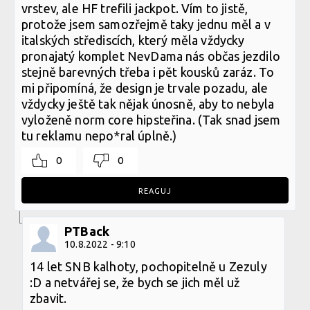
vrstev, ale HF trefili jackpot. Vím to jistě,
protože jsem samozřejmě taky jednu měl a v
italských střediscích, který měla vždycky
pronajatý komplet NevDama nás občas jezdilo
stejně barevných třeba i pět kousků zaráz. To
mi připomíná, že design je trvale pozadu, ale
vždycky ještě tak nějak únosně, aby to nebyla
vyloženě norm core hipsteřina. (Tak snad jsem
tu reklamu nepo*ral úplně.)
0
0
REAGUJ
PTBack
10.8.2022 - 9:10
14 let SNB kalhoty, pochopitelně u Zezuly
:D a netvářej se, že bych se jich měl už
zbavit.