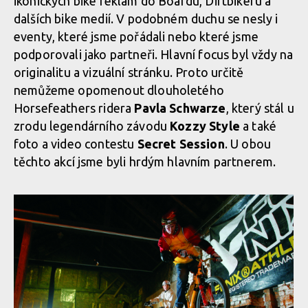
ikonických bike reklam do Boardu, Dirtbikeru a
Maňas Tomek
Maňas Tomek
dalších bike medií. V podobném duchu se nesly i
eventy, které jsme pořádali nebo které jsme
Maňas Tomek
Maňas Tomek
podporovali jako partneři. Hlavní focus byl vždy na
originalitu a vizuální stránku. Proto určitě
nemůžeme opomenout dlouholetého
Horsefeathers ridera
Pavla Schwarze
, který stál u
zrodu legendárního závodu
Kozzy Style
a také
foto a video contestu
Secret Session
. U obou
těchto akcí jsme byli hrdým hlavním partnerem.