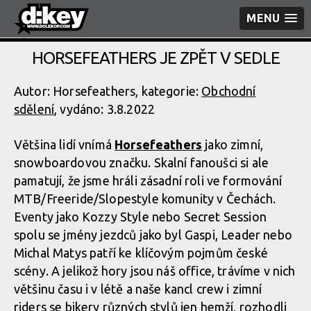
MENU
HORSEFEATHERS JE ZPĚT V SEDLE
Autor: Horsefeathers, kategorie:
Obchodní
sdělení
, vydáno: 3.8.2022
Většina lidí vnímá
Horsefeathers
jako zimní,
snowboardovou značku. Skalní fanoušci si ale
pamatují, že jsme hráli zásadní roli ve formování
MTB/Freeride/Slopestyle komunity v Čechách.
Eventy jako Kozzy Style nebo Secret Session
spolu se jmény jezdců jako byl Gaspi, Leader nebo
Michal Matys patří ke klíčovým pojmům české
scény. A jelikož hory jsou náš office, trávíme v nich
většinu času i v létě a naše kancl crew i zimní
riders se bikery různých stylů jen hemží, rozhodli