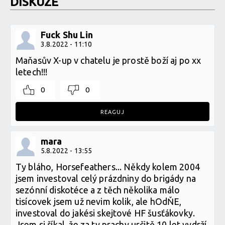
DISKUZE
Fuck Shu Lin
3.8.2022 - 11:10
Maňasův X-up v chatelu je prostě boží aj po xx
letech!!!
0
0
REAGUJ
mara
5.8.2022 - 13:55
Ty bláho, Horsefeathers... Někdy kolem 2004
jsem investoval celý prázdniny do brigády na
sezónní diskotéce a z těch několika málo
tisícovek jsem už nevim kolik, ale hOdŇE,
investoval do jakési skejtové HF šusťákovky.
Jsem si říkal, že za ty prachy určitě 10 let vydrží,