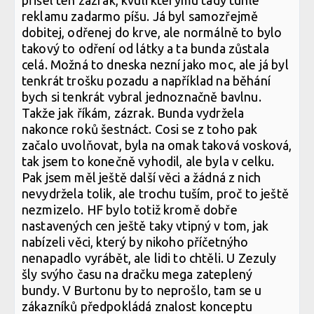
přišel ten zázrak, kvuli kterýmu tady tuhle
reklamu zadarmo píšu. Já byl samozřejmě
dobitej, odřenej do krve, ale normálně to bylo
takový to odření od látky a ta bunda zůstala
celá. Možná to dneska nezní jako moc, ale já byl
tenkrát trošku pozadu a například na běhání
bych si tenkrát vybral jednoznačně bavlnu.
Takže jak říkám, zázrak. Bunda vydržela
nakonce roků šestnáct. Cosi se z toho pak
začalo uvolňovat, byla na omak taková vosková,
tak jsem to konečně vyhodil, ale byla v celku.
Pak jsem měl ještě další věci a žádná z nich
nevydržela tolik, ale trochu tuším, proč to ještě
nezmizelo. HF bylo totiž kromě dobře
nastavených cen ještě taky vtipný v tom, jak
nabízeli věci, který by nikoho příčetnýho
nenapadlo vyrábět, ale lidi to chtěli. U Zezuly
šly svýho času na dračku mega zateplený
bundy. V Burtonu by to neprošlo, tam se u
zákazníků předpokládá znalost konceptu