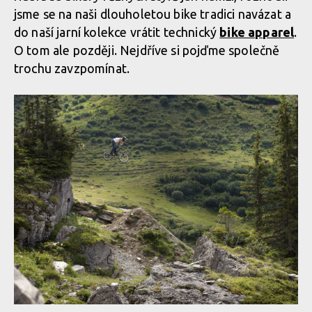
jsme se na naši dlouholetou bike tradici navázat a
do naší jarní kolekce vrátit technický
bike apparel
.
O tom ale později. Nejdříve si pojďme společně
trochu zavzpomínat.