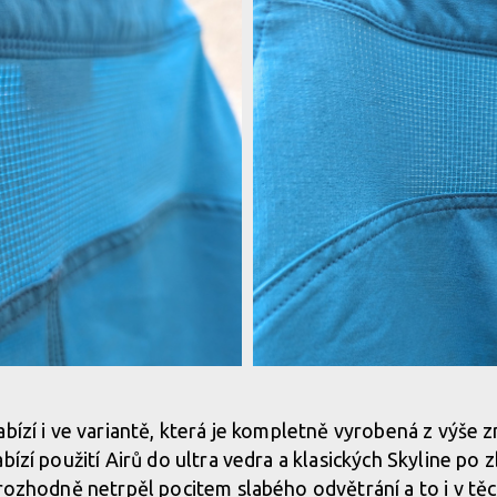
 maximální pružnost
TLD Aero Tech materiál v sobě spoj
abízí i ve variantě, která je kompletně vyrobená z výš
bízí použití Airů do ultra vedra a klasických Skyline po
 maximální pružnost
TLD Aero Tech materiál v sobě spoj
 rozhodně netrpěl pocitem slabého odvětrání a to i v těc