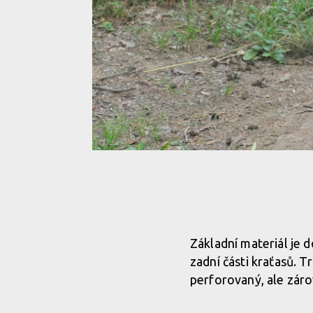
Obě kapsy jsou uzavíratelné na zip
Obě kapsy jsou uzavíratelné na zip
Obě kapsy jsou uzavíratelné na zip
Decentní jednobarevné provedení je elegantní
Decentní jednobarevné provedení je elegantní
Základní materiál je d
zadní části kraťasů. T
Decentní jednobarevné provedení je elegantní
perforovaný, ale záro