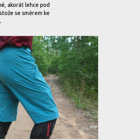
hé, akorát lehce pod
řestože se směrem ke
.