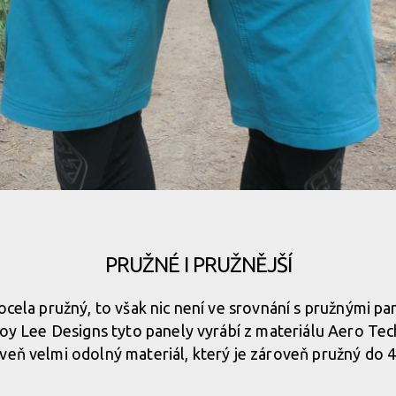
Pružný materiál je důležitý pro poho
Pružný materiál je důležitý pro poho
Pružný materiál je důležitý pro poho
PRUŽNÉ I PRUŽNĚJŠÍ
ocela pružný, to však nic není ve srovnání s pružnými pa
roy Lee Designs tyto panely vyrábí z materiálu Aero Tech
veň velmi odolný materiál, který je zároveň pružný do 