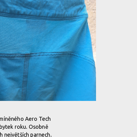
uje odvětrání i maximální pružnost
e zmíněného Aero Tech
 zbytek roku. Osobně
uje odvětrání i maximální pružnost
h největších parnech.