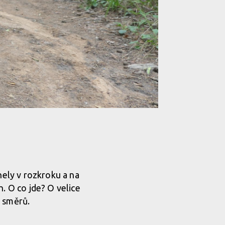
dlné nošení i jízdu
dlné nošení i jízdu
dlné nošení i jízdu
nely v rozkroku a na
. O co jde? O velice
4 směrů.