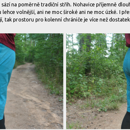
 sází na poměrně tradiční střih. Nohavice příjemně dlou
dnějšího počasí
 lehce volnější, ani ne moc široké ani ne moc úzké. I p
, tak prostoru pro kolenní chrániče je více než dostatek
dnějšího počasí
dnějšího počasí
dnějšího počasí
dnějšího počasí
dnějšího počasí