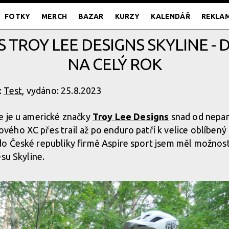
FOTKY
MERCH
BAZAR
KURZY
KALENDÁŘ
REKLA
S TROY LEE DESIGNS SKYLINE - D
NA CELÝ ROK
:
Test
, vydáno: 25.8.2023
e je u americké značky
Troy Lee Designs
snad od nepam
ého XC přes trail až po enduro patří k velice oblíben
o České republiky firmě Aspire sport jsem měl možnost
su Skyline.