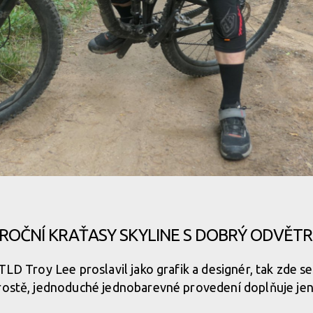
dnějšího počasí
ROČNÍ KRAŤASY SKYLINE S DOBRÝ ODVĚT
dnějšího počasí
 TLD Troy Lee proslavil jako grafik a designér, tak zde 
Prostě, jednoduché jednobarevné provedení doplňuje jen
dnějšího počasí