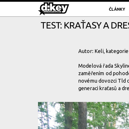
ČLÁNKY
TEST: KRAŤASY A DRE
Autor: Keli, kategorie
Modelová řada Skylin
zaměřením od pohodov
novému dovozci Tld d
generaci kraťasů a dre