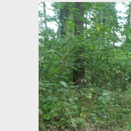
Obě kapsy jsou uzavíratelné na zip
Sestava vhodná jak do velkých pařáků, tak do chla
Obě kapsy jsou uzavíratelné na zip
Obě kapsy jsou uzavíratelné na zip
Obě kapsy jsou uzavíratelné na zip
Obě kapsy jsou uzavíratelné na zip
Obě kapsy jsou uzavíratelné na zip
Obě kapsy jsou uzavíratelné na zip