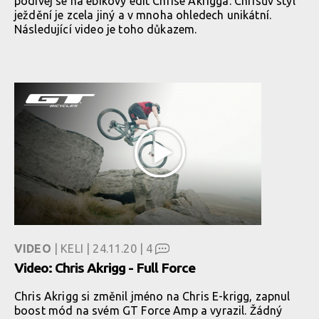
podívej se na ebikový edit Chrise Akrigga. Chrisův styl
ježdění je zcela jiný a v mnoha ohledech unikátní.
Následující video je toho důkazem.
VIDEO
| KELI | 24.11.20 |
4
Video: Chris Akrigg - Full Force
Chris Akrigg si změnil jméno na Chris E-krigg, zapnul
boost mód na svém GT Force Amp a vyrazil. Žádný