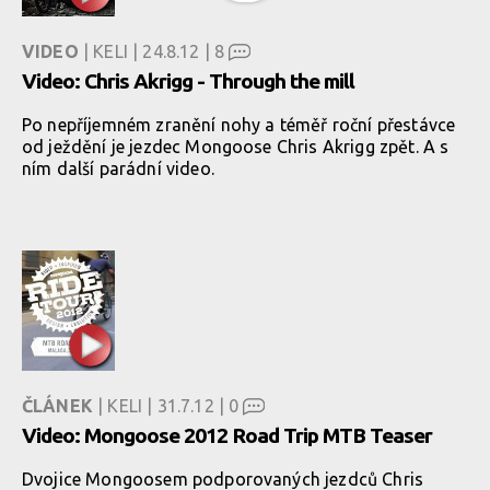
VIDEO
| KELI | 24.8.12 |
8
Video: Chris Akrigg - Through the mill
Po nepříjemném zranění nohy a téměř roční přestávce
od ježdění je jezdec Mongoose Chris Akrigg zpět. A s
ním další parádní video.
ČLÁNEK
| KELI | 31.7.12 |
0
Video: Mongoose 2012 Road Trip MTB Teaser
Dvojice Mongoosem podporovaných jezdců Chris