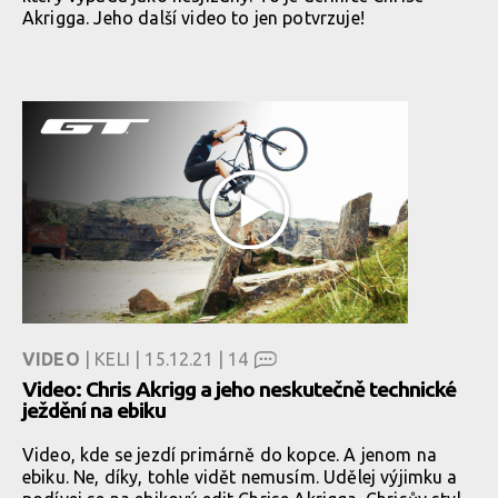
Akrigga. Jeho další video to jen potvrzuje!
VIDEO
| KELI | 15.12.21 |
14
Video: Chris Akrigg a jeho neskutečně technické
ježdění na ebiku
Video, kde se jezdí primárně do kopce. A jenom na
ebiku. Ne, díky, tohle vidět nemusím. Udělej výjimku a