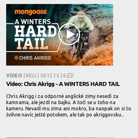
VIDEO
| KELI | 30.12.15 |
6
Video: Chris Akrigg - A WINTERS HARD TAIL
Chris Akrigg i za odporné anglické zimy nesedí za
kamnama, ale jezdí na bajku. A točí se u toho na
kameru. Nevadí mu zima ani mokro, ba naopak on si to
švihne navíc ještě potokem, ale tak po akriggovsku...