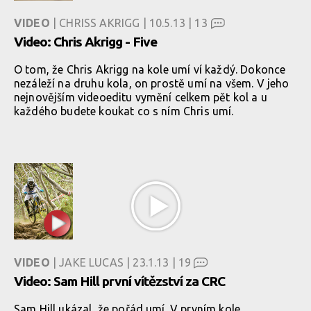
VIDEO
| CHRISS AKRIGG | 10.5.13 |
13
Video: Chris Akrigg - Five
O tom, že Chris Akrigg na kole umí ví každý. Dokonce
nezáleží na druhu kola, on prostě umí na všem. V jeho
nejnovějším videoeditu vymění celkem pět kol a u
každého budete koukat co s ním Chris umí.
VIDEO
| JAKE LUCAS | 23.1.13 |
19
Video: Sam Hill první vítězství za CRC
Sam Hill ukázal, že pořád umí. V prvním kole