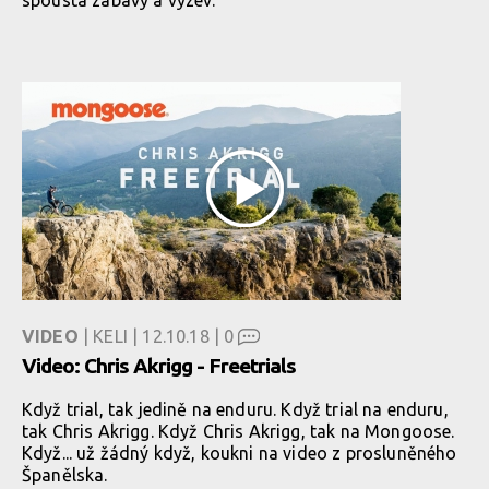
spousta zábavy a výzev.
VIDEO
| KELI | 12.10.18 |
0
Video: Chris Akrigg - Freetrials
Když trial, tak jedině na enduru. Když trial na enduru,
tak Chris Akrigg. Když Chris Akrigg, tak na Mongoose.
Když... už žádný když, koukni na video z prosluněného
Španělska.