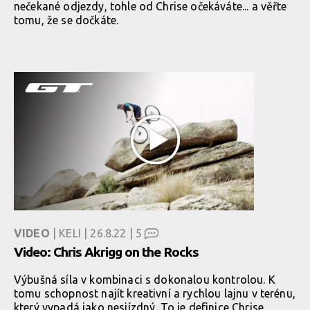
nečekané odjezdy, tohle od Chrise očekáváte... a věřte
tomu, že se dočkáte.
VIDEO
| KELI | 26.8.22 |
5
Video: Chris Akrigg on the Rocks
Výbušná síla v kombinaci s dokonalou kontrolou. K
tomu schopnost najít kreativní a rychlou lajnu v terénu,
který vypadá jako nesjízdný. To je definice Chrise