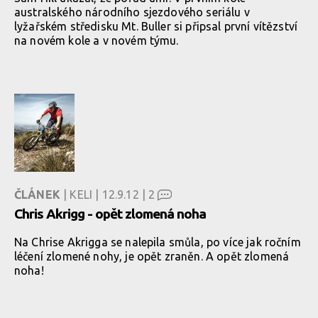
australského národního sjezdového seriálu v
lyžařském středisku Mt. Buller si připsal první vítězství
na novém kole a v novém týmu.
ČLÁNEK
| KELI | 12.9.12 |
2
Chris Akrigg - opět zlomená noha
Na Chrise Akrigga se nalepila smůla, po více jak ročním
léčení zlomené nohy, je opět zraněn. A opět zlomená
noha!