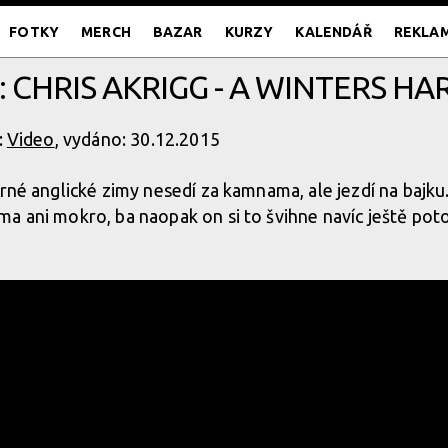
FOTKY
MERCH
BAZAR
KURZY
KALENDÁŘ
REKLA
: CHRIS AKRIGG - A WINTERS HAR
:
Video
, vydáno: 30.12.2015
rné anglické zimy nesedí za kamnama, ale jezdí na bajku.
a ani mokro, ba naopak on si to švihne navíc ještě pot