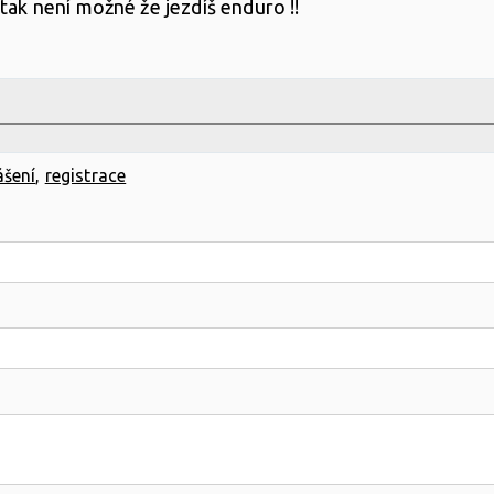
tak není možné že jezdíš enduro !!
ášení
,
registrace