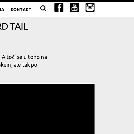
MA
KONTAKT
D TAIL
 A točí se u toho na
okem, ale tak po