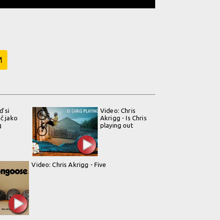
M
ď si
Video: Chris
ič jako
Akrigg - Is Chris
g
playing out
Video: Chris Akrigg - Five