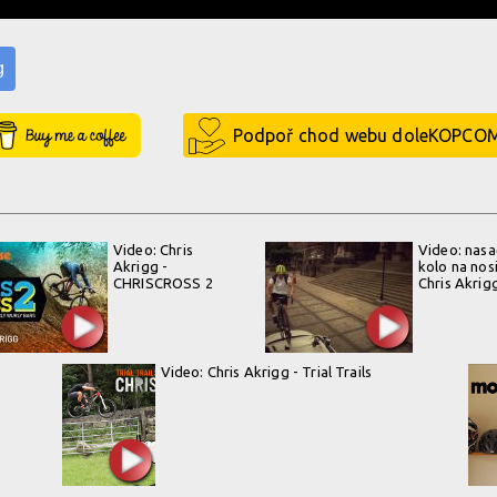
g
Buy Me a Coffee
Podpoř chod webu doleKOPCO
Video: Chris
Video: nasa
Akrigg -
kolo na nos
CHRISCROSS 2
Chris Akrig
Video: Chris Akrigg - Trial Trails