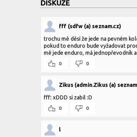
DISKUZE
fff (sdfw (a) seznam.cz)
trochu mě děsí že jede na pevném kole
pokud to enduro bude vyžadovat prod
mě jede enduro, má jednopřevodník a e
0
0
Zikus (admin.Zikus (a) seznam
fff: xDDD si zabil :D
0
0
l