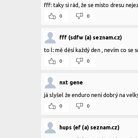
fff: taky si rád, že se místo dresu nej
0
0
fff (sdfw (a) seznam.cz)
to l: mě děsí každý den , nevím co se 
0
0
nxt gene
já slyšel že enduro neni dobrý na velký
0
0
hups (ef (a) seznam.cz)