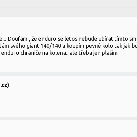
... Doufám , že enduro se letos nebude ubírat tímto sm
ám svého giant 140/140 a koupím pevné kolo tak jak b
nduro chrániče na kolena.. ale třeba jen plaším
.cz)