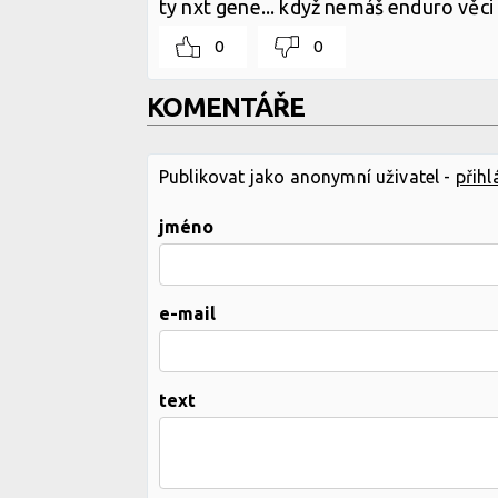
ty nxt gene... když nemáš enduro věci 
0
0
KOMENTÁŘE
Publikovat jako anonymní uživatel -
přihl
jméno
e-mail
text