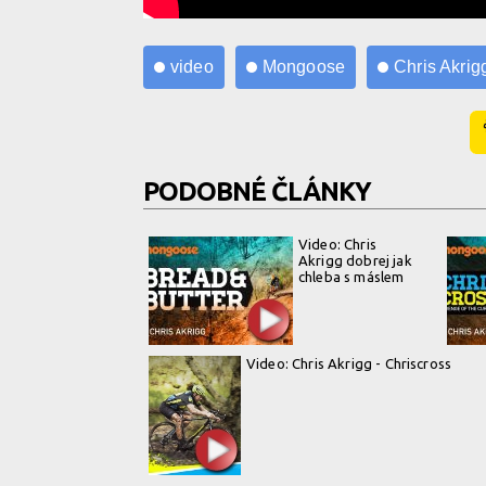
video
Mongoose
Chris Akrig
PODOBNÉ ČLÁNKY
Video: Chris
Akrigg dobrej jak
chleba s máslem
Video: Chris Akrigg - Chriscross