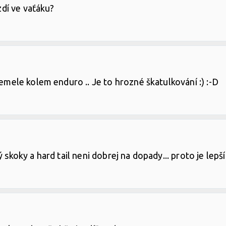
ezdí ve vaťáku?
semele kolem enduro .. Je to hrozné škatulkování :) :-D
 skoky a hard tail neni dobrej na dopady... proto je lepší