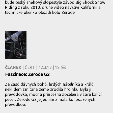
bude český sněhový slopestyle závod Big Shock Snow
Riding z roku 2010, druhé video navštíví Kalifornii a
technické okénko obsadí kolo Zerode
ČLÁNEK
| ČERT | 12.3.13 |
18
Fascinace: Zerode G2
Za časů dávných bohů, hrdých náčelníků a králů,
neklidem zmítaná země zrodila hrdinku. Byla jí
převodovka, mocná princezna zocelená v žárů kalící
pece... Zerode G2 je jedním z mála kol osazených
převodkou.