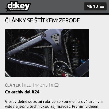
MENU
ČLÁNKY SE ŠTÍTKEM: ZERODE
ČLÁNEK
| KELI | 14.3.15 |
0
Co archiv dal #24
V pravidelné sobotní rubrice se koukne na dvě archivní
videa a jednu technickou zajímavost. Prvním videem