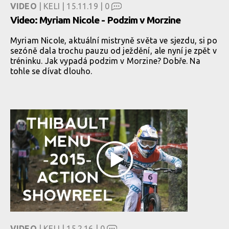
VIDEO
| KELI | 15.11.19 |
0
Video: Myriam Nicole - Podzim v Morzine
Myriam Nicole, aktuální mistryně světa ve sjezdu, si po
sezóně dala trochu pauzu od ježdění, ale nyní je zpět v
tréninku. Jak vypadá podzim v Morzine? Dobře. Na
tohle se dívat dlouho.
VIDEO
| KELI | 15.2.16 |
0