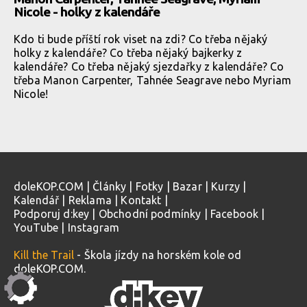
Nicole - holky z kalendáře
Kdo ti bude příští rok viset na zdi? Co třeba nějaký
holky z kalendáře? Co třeba nějaký bajkerky z
kalendáře? Co třeba nějaký sjezdařky z kalendáře? Co
třeba Manon Carpenter, Tahnée Seagrave nebo Myriam
Nicole!
doleKOP.COM
|
Články
|
Fotky
|
Bazar
|
Kurzy
|
Kalendář
|
Reklama
|
Kontakt
|
Podporuj d:key
|
Obchodní podmínky
|
Facebook
|
YouTube
|
Instagram
Kill the Trail
- Škola jízdy na horském kole od
doleKOP.COM.