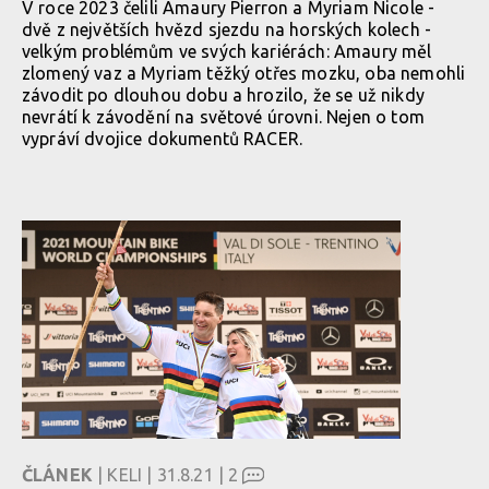
V roce 2023 čelili Amaury Pierron a Myriam Nicole -
dvě z největších hvězd sjezdu na horských kolech -
velkým problémům ve svých kariérách: Amaury měl
zlomený vaz a Myriam těžký otřes mozku, oba nemohli
závodit po dlouhou dobu a hrozilo, že se už nikdy
nevrátí k závodění na světové úrovni. Nejen o tom
vypráví dvojice dokumentů RACER.
ČLÁNEK
| KELI | 31.8.21 |
2