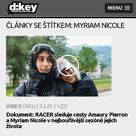
MENU
ČLÁNKY SE ŠTÍTKEM: MYRIAM NICOLE
VIDEO
| KELI | 3.2.25 |
1
Dokument: RACER sleduje cesty Amaury Pierron
a Myriam Nicole v nejbouřlivější sezóně jejich
života