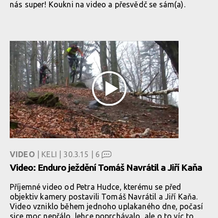
nás super! Koukni na video a přesvědč se sám(a).
VIDEO
| KELI | 30.3.15 |
6
Video: Enduro ježdění Tomáš Navrátil a Jiří Kaňa
Příjemné video od Petra Hudce, kterému se před
objektiv kamery postavili Tomáš Navrátil a Jiří Kaňa.
Video vzniklo během jednoho uplakaného dne, počasí
sice moc nepřálo, lehce poprchávalo, ale o to víc to