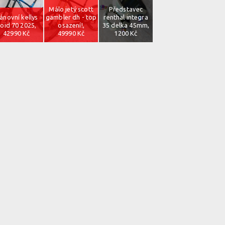
Málo jetý scott
Představec
ánovní kellys
gambler dh - top
renthal integra
oid 70 2025,
osazení!,
35 delka 45mm,
42990 Kč
49990 Kč
1200 Kč