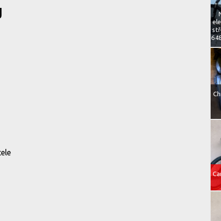
J
el
st
648
Ch
tele
Ca