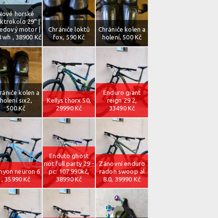
Nové horské
ektrokolo 29” |
ředový motor |
Chrániče loktů
Chrániče kolen a
 wh , 38900 Kč
fox, 590 Kč
holení, 500 Kč
rániče kolen a
Enduro giant
holení six2,
Kellys thorx 50,
reign 29 2,
500 Kč
29990 Kč
33490 Kč
Enduto ghost
riot full party 29 -
Zánovní enduro
nyon neuron 6
pc: 107 990kč,
radon swoop al
, 35990 Kč
38990 Kč
8.0, 39990 Kč