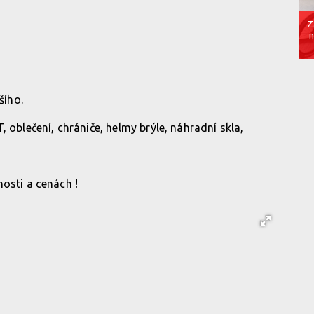
Z
n
šího.
 oblečení, chrániče, helmy brýle, náhradní skla,
osti a cenách !