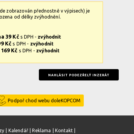
ude zobrazován přednostně v výpisech) je
vozena od délky zvýhodnění.
na 39 Kč
s DPH -
zvýhodnit
99 Kč
s DPH -
zvýhodnit
 169 Kč
s DPH -
zvýhodnit
NAHLÁSIT PODEZŘELÝ INZERÁT
Podpoř chod webu doleKOPCOM
zy
|
Kalendář
|
Reklama
|
Kontakt
|