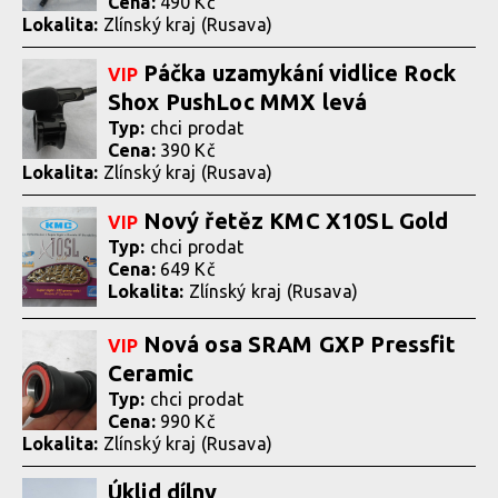
Cena:
490 Kč
Lokalita:
Zlínský kraj (Rusava)
Páčka uzamykání vidlice Rock
VIP
Shox PushLoc MMX levá
Typ:
chci prodat
Cena:
390 Kč
Lokalita:
Zlínský kraj (Rusava)
Nový řetěz KMC X10SL Gold
VIP
Typ:
chci prodat
Cena:
649 Kč
Lokalita:
Zlínský kraj (Rusava)
Nová osa SRAM GXP Pressfit
VIP
Ceramic
Typ:
chci prodat
Cena:
990 Kč
Lokalita:
Zlínský kraj (Rusava)
Úklid dílny