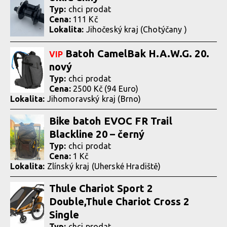
Typ:
chci prodat
Cena:
111 Kč
Lokalita:
Jihočeský kraj (Chotýčany )
Batoh CamelBak H.A.W.G. 20.
VIP
nový
Typ:
chci prodat
Cena:
2500 Kč (94 Euro)
Lokalita:
Jihomoravský kraj (Brno)
Bike batoh EVOC FR Trail
Blackline 20 – černý
Typ:
chci prodat
Cena:
1 Kč
Lokalita:
Zlínský kraj (Uherské Hradiště)
Thule Chariot Sport 2
Double,Thule Chariot Cross 2
Single
Typ:
chci prodat