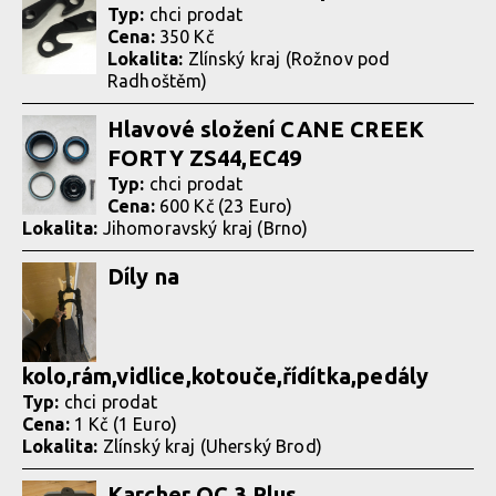
Typ:
chci prodat
Cena:
350 Kč
Lokalita:
Zlínský kraj (Rožnov pod
Radhoštěm)
Hlavové složení CANE CREEK
FORTY ZS44,EC49
Typ:
chci prodat
Cena:
600 Kč (23 Euro)
Lokalita:
Jihomoravský kraj (Brno)
Díly na
kolo,rám,vidlice,kotouče,řídítka,pedály
Typ:
chci prodat
Cena:
1 Kč (1 Euro)
Lokalita:
Zlínský kraj (Uherský Brod)
Karcher OC 3 Plus