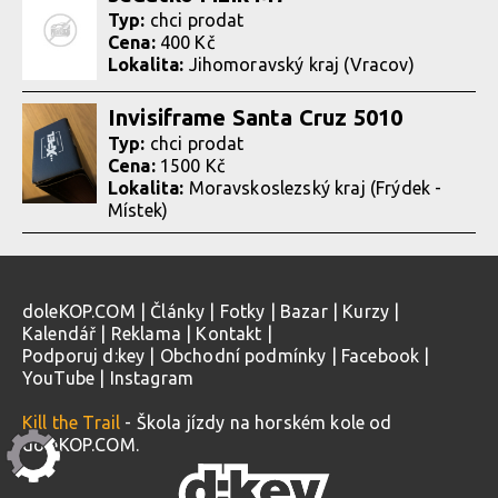
Typ:
chci prodat
Cena:
400 Kč
Lokalita:
Jihomoravský kraj (Vracov)
Invisiframe Santa Cruz 5010
Typ:
chci prodat
Cena:
1500 Kč
Lokalita:
Moravskoslezský kraj (Frýdek -
Místek)
doleKOP.COM
|
Články
|
Fotky
|
Bazar
|
Kurzy
|
Kalendář
|
Reklama
|
Kontakt
|
Podporuj d:key
|
Obchodní podmínky
|
Facebook
|
YouTube
|
Instagram
Kill the Trail
- Škola jízdy na horském kole od
doleKOP.COM.