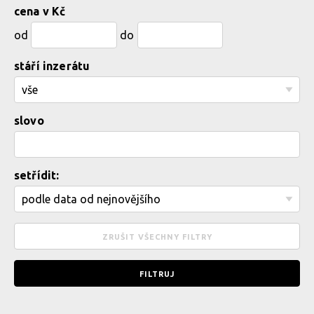
cena v Kč
od
do
stáří inzerátu
slovo
setřídit: