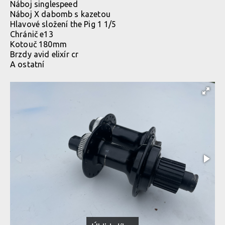
Náboj singlespeed
Náboj X dabomb s kazetou
Hlavové složení the Pig 1 1/5
Chránič e13
Kotouč 180mm
Brzdy avid elixír cr
A ostatní