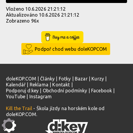
Vloženo 10.6.2026 21:21:12
Aktualizováno 10.6.2026 21:21:12
Zobrazeno 96x
Buy Me a Coffee
Podpoř chod webu doleKOPCOM
doleKOP.COM
|
Články
|
Fotky
|
Bazar
|
Kurzy
|
Kalendář
|
Reklama
|
Kontakt
|
Podporuj d:key
|
Obchodní podmínky
|
Facebook
|
YouTube
|
Instagram
Kill the Trail
- Škola jízdy na horském kole od
doleKOP.COM.