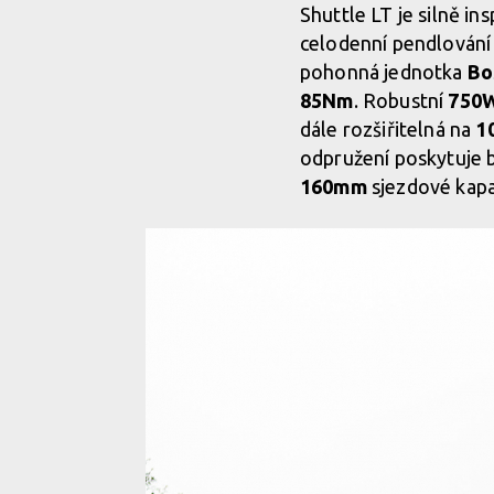
Shuttle LT je silně 
celodenní pendlování
pohonná jednotka
Bo
85Nm
. Robustní
750W
dále rozšiřitelná na
1
odpružení poskytuje b
160mm
sjezdové kapa