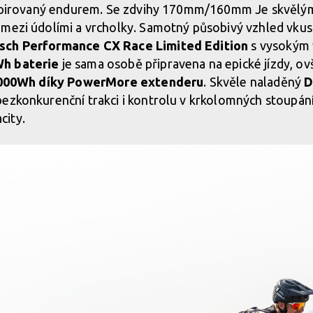
inspirovaný endurem. Se zdvihy 170mm/160mm Je skvělý
 mezi údolími a vrcholky. Samotný působivý vzhled vku
sch Performance CX Race Limited Edition
s vysokým
h baterie
je sama osobě připravena na epické jízdy, ov
000Wh díky PowerMore extenderu
. Skvěle naladěný
D
ezkonkurenční trakci i kontrolu v krkolomných stoupání
city.