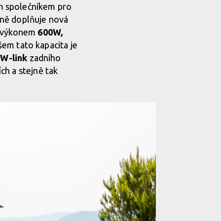
m společníkem pro
sně doplňuje nová
 výkonem
600W,
šem tato kapacita je
W-link
zadního
ch a stejně tak