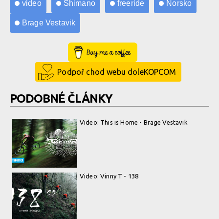
video
Shimano
freeride
Norsko
Brage Vestavik
Buy Me a Coffee
Podpoř chod webu doleKOPCOM
PODOBNÉ ČLÁNKY
Video: This is Home - Brage Vestavik
Video: Vinny T - 138