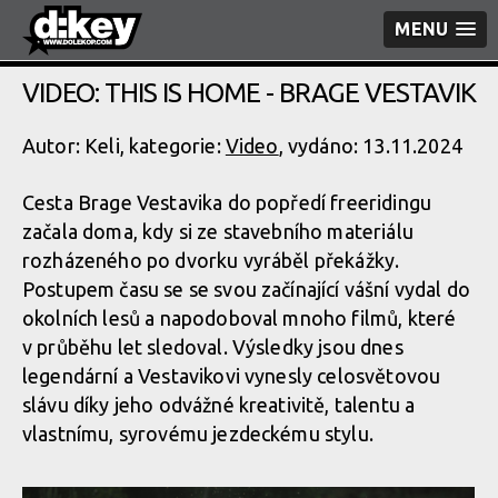
MENU
VIDEO: THIS IS HOME - BRAGE VESTAVIK
Autor: Keli, kategorie:
Video
, vydáno: 13.11.2024
Cesta Brage Vestavika do popředí freeridingu
začala doma, kdy si ze stavebního materiálu
rozházeného po dvorku vyráběl překážky.
Postupem času se se svou začínající vášní vydal do
okolních lesů a napodoboval mnoho filmů, které
v průběhu let sledoval. Výsledky jsou dnes
legendární a Vestavikovi vynesly celosvětovou
slávu díky jeho odvážné kreativitě, talentu a
vlastnímu, syrovému jezdeckému stylu.