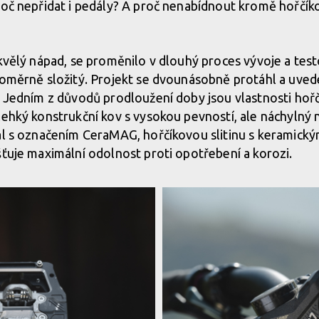
roč nepřidat i pedály? A proč nenabídnout kromě hořčíko
skvělý nápad, se proměnilo v dlouhý proces vývoje a test
poměrně složitý. Projekt se dvounásobně protáhl a uvede
. Jedním z důvodů prodloužení doby jsou vlastnosti hoř
lehký konstrukční kov s vysokou pevností, ale náchylný 
iál s označením CeraMAG, hořčíkovou slitinu s keramick
šťuje maximální odolnost proti opotřebení a korozi.