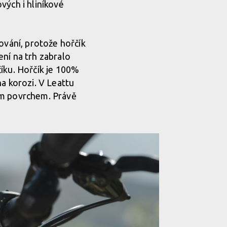
vých i hliníkové
ování, protože hořčík
ní na trh zabralo
číku. Hořčík je 100%
na korozi. V Leattu
ým povrchem. Právě