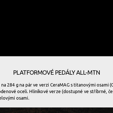
tky a gripy do kategorie komponentů
PLATFORMOVÉ PEDÁLY ALL-MTN
í na 284 g na pár ve verzi CeraMAG s titanovými osami (
denové oceli. Hliníkové verze (dostupné ve stříbrné, č
celovými osami.