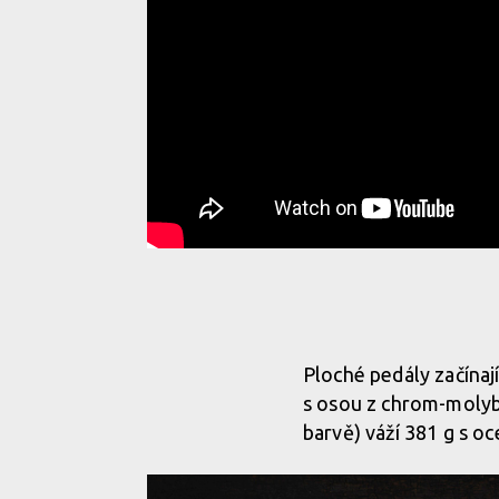
Novinka: Leatt vstupuje s pedály, představci, řídí
Ploché pedály začínaj
s osou z chrom-molyb
barvě) váží 381 g s o