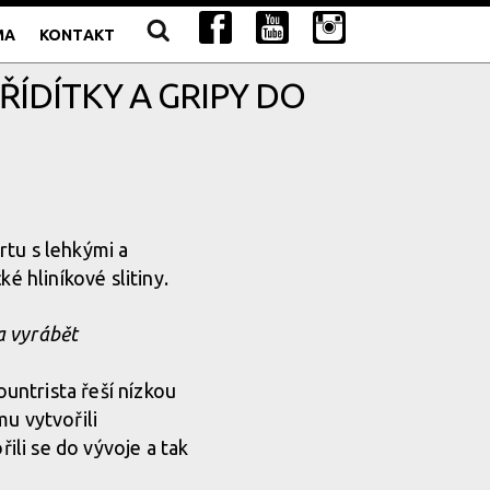
MA
KONTAKT
ŘÍDÍTKY A GRIPY DO
rtu s lehkými a
é hliníkové slitiny.
a vyrábět
ountrista řeší nízkou
u vytvořili
řili se do vývoje a tak