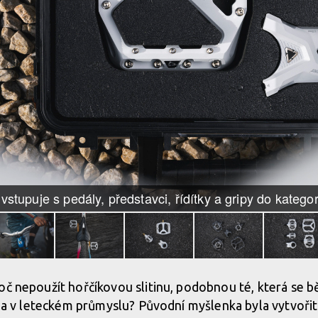
 vstupuje s pedály, představci, řídítky a gripy do kateg
oč nepoužít hořčíkovou slitinu, podobnou té, která se 
ic a v leteckém průmyslu? Původní myšlenka byla vytvoř