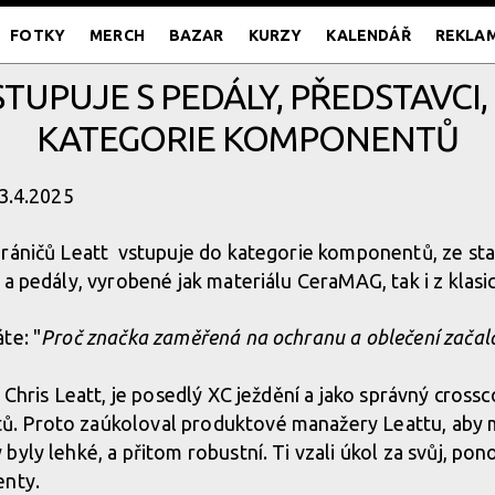
FOTKY
MERCH
BAZAR
KURZY
KALENDÁŘ
REKLA
TUPUJE S PEDÁLY, PŘEDSTAVCI, 
KATEGORIE KOMPONENTŮ
23.4.2025
ráničů Leatt vstupuje do kategorie komponentů, ze sta
a pedály, vyrobené jak materiálu CeraMAG, tak i z klasick
te: "
Proč značka zaměřená na ochranu a oblečení začal
 Chris Leatt, je posedlý XC ježdění a jako správný crossc
 Proto zaúkoloval produktové manažery Leattu, aby m
yly lehké, a přitom robustní. Ti vzali úkol za svůj, pono
enty.