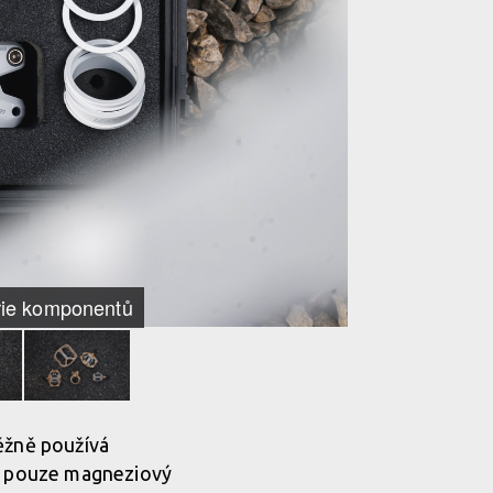
orie komponentů
běžně používá
it pouze magneziový