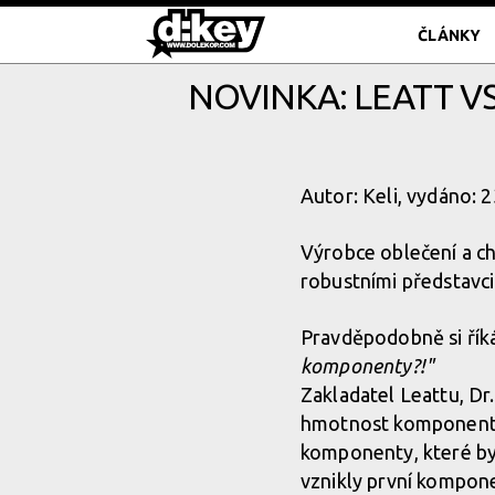
ČLÁNKY
NOVINKA: LEATT VS
Autor: Keli, vydáno: 
Výrobce oblečení a ch
robustními představci 
Pravděpodobně si říká
komponenty?!"
Zakladatel Leattu, Dr.
hmotnost komponentů.
komponenty, které by b
vznikly první kompon