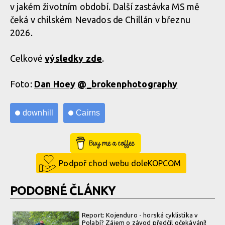
v jakém životním období. Další zastávka MS mě
čeká v chilském Nevados de Chillán v březnu
MIlan Suchomel třetí na Mistrovství světa Masters v Cairns
2026.
MIlan Suchomel třetí na Mistrovství světa Masters v Cairns
Celkové
výsledky zde
.
Foto:
Dan Hoey
@_brokenphotography
MIlan Suchomel třetí na Mistrovství světa Masters v Cairns
downhill
Cairns
MIlan Suchomel třetí na Mistrovství světa Masters v Cairns
Buy Me a Coffee
Podpoř chod webu doleKOPCOM
PODOBNÉ ČLÁNKY
Report: Kojenduro - horská cyklistika v
Polabí? Zájem o závod předčil očekávání!