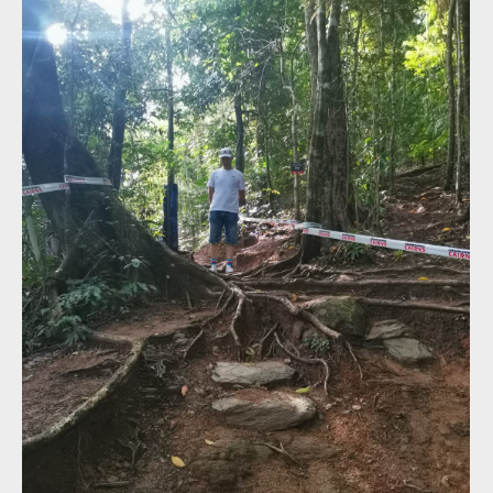
MIlan Suchomel třetí na
MIlan Suchomel třetí na
Mistrovství světa Masters
Mistrovství světa Masters
v Cairns
v Cairns
MIlan Suchomel třetí na
MIlan Suchomel třetí na
Mistrovství světa Masters
Mistrovství světa Masters
v Cairns
v Cairns
MIlan Suchomel třetí na
MIlan Suchomel třetí na
Mistrovství světa Masters
Mistrovství světa Masters
v Cairns
v Cairns
MIlan Suchomel třetí na
MIlan Suchomel třetí na
Mistrovství světa Masters
Mistrovství světa Masters
v Cairns
v Cairns