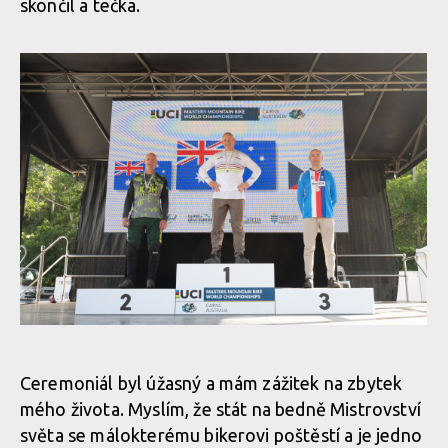
skončil a tečka.
MIlan Suchomel třetí na Mistrovství světa Masters v Cairns
Ceremoniál byl úžasný a mám zážitek na zbytek
mého života. Myslím, že stát na bedně Mistrovství
MIlan Suchomel třetí na Mistrovství světa Masters v Cairns
světa se málokterému bikerovi poštěstí a je jedno