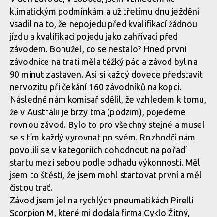
klimatickým podmínkám a už třetímu dnu ježdění
vsadil na to, že nepojedu před kvalifikací žádnou
jízdu a kvalifikaci pojedu jako zahřívací před
MIlan Suchomel třetí na
MIlan Suchomel třetí na
závodem. Bohužel, co se nestalo? Hned první
Mistrovství světa Masters
Mistrovství světa Masters
závodnice na trati měla těžký pád a závod byl na
v Cairns
v Cairns
90 minut zastaven. Asi si každý dovede představit
nervozitu při čekání 160 závodníků na kopci.
Následně nám komisař sdělil, že vzhledem k tomu,
že v Austrálii je brzy tma (podzim), pojedeme
MIlan Suchomel třetí na
MIlan Suchomel třetí na
Mistrovství světa Masters
Mistrovství světa Masters
rovnou závod. Bylo to pro všechny stejné a musel
v Cairns
v Cairns
se s tím každý vyrovnat po svém. Rozhodčí nám
povolili se v kategoriích dohodnout na pořadí
startu mezi sebou podle odhadu výkonnosti. Měl
jsem to štěstí, že jsem mohl startovat první a měl
MIlan Suchomel třetí na
MIlan Suchomel třetí na
Mistrovství světa Masters
Mistrovství světa Masters
čistou trať.
v Cairns
v Cairns
Závod jsem jel na rychlých pneumatikách Pirelli
Scorpion M, které mi dodala firma Cyklo Žitný,