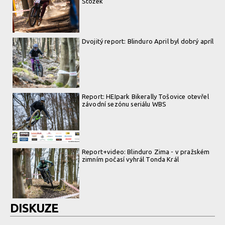
Stożek
Dvojitý report: Blinduro April byl dobrý apríl
Report: HEIpark Bikerally Tošovice otevřel
závodní sezónu seriálu WBS
Report+video: Blinduro Zima - v pražském
zimním počasí vyhrál Tonda Král
DISKUZE