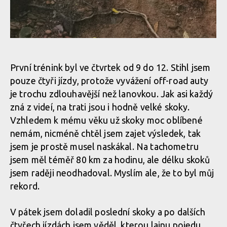
MIlan Suchomel třetí na Mistrovství světa Masters v Cairns
MIlan Suchomel třetí na
MIlan Suchomel třetí na
Mistrovství světa Masters
Mistrovství světa Masters
První trénink byl ve čtvrtek od 9 do 12. Stihl jsem
v Cairns
v Cairns
pouze čtyři jízdy, protože vyvážení off-road auty
MIlan Suchomel třetí na Mistrovství světa Masters v Cairns
je trochu zdlouhavější než lanovkou. Jak asi každý
zná z videí, na trati jsou i hodně velké skoky.
Vzhledem k mému věku už skoky moc oblíbené
MIlan Suchomel třetí na
MIlan Suchomel třetí na Mistrovství světa Masters v Cairns
MIlan Suchomel třetí na
Mistrovství světa Masters
Mistrovství světa Masters
nemám, nicméně chtěl jsem zajet výsledek, tak
v Cairns
v Cairns
jsem je prostě musel naskákal. Na tachometru
MIlan Suchomel třetí na Mistrovství světa Masters v Cairns
jsem měl téměř 80 km za hodinu, ale délku skoků
jsem raději neodhadoval. Myslím ale, že to byl můj
rekord.
MIlan Suchomel třetí na Mistrovství světa Masters v Cairns
V pátek jsem doladil poslední skoky a po dalších
čtyřech jízdách jsem věděl, kterou lajnu pojedu.