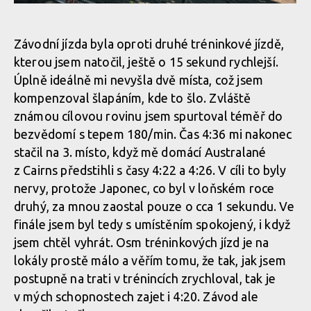
MIlan Suchomel třetí na Mistrovství světa Masters v Cairns
MIlan Suchomel třetí na Mistrovství světa Masters v Cairns
Závodní jízda byla oproti druhé tréninkové jízdě,
kterou jsem natočil, ještě o 15 sekund rychlejší.
MIlan Suchomel třetí na Mistrovství světa Masters v Cairns
MIlan Suchomel třetí na Mistrovství světa Masters v Cairns
Úplně ideálně mi nevyšla dvě místa, což jsem
kompenzoval šlapáním, kde to šlo. Zvláště
známou cílovou rovinu jsem spurtoval téměř do
MIlan Suchomel třetí na Mistrovství světa Masters v Cairns
bezvědomí s tepem 180/min. Čas 4:36 mi nakonec
stačil na 3. místo, když mě domácí Australané
MIlan Suchomel třetí na Mistrovství světa Masters v Cairns
z Cairns předstihli s časy 4:22 a 4:26. V cíli to byly
nervy, protože Japonec, co byl v loňském roce
druhý, za mnou zaostal pouze o cca 1 sekundu. Ve
MIlan Suchomel třetí na Mistrovství světa Masters v Cairns
finále jsem byl tedy s umístěním spokojený, i když
jsem chtěl vyhrát. Osm tréninkových jízd je na
lokály prostě málo a věřím tomu, že tak, jak jsem
MIlan Suchomel třetí na Mistrovství světa Masters v Cairns
postupně na trati v trénincích zrychloval, tak je
v mých schopnostech zajet i 4:20. Závod ale