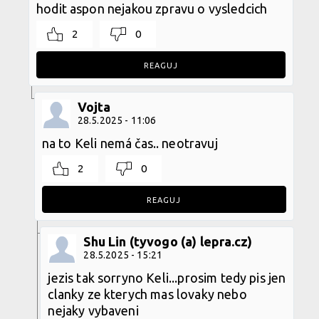
hodit aspon nejakou zpravu o vysledcich
2
0
REAGUJ
Vojta
28.5.2025 - 11:06
na to Keli nemá čas.. neotravuj
2
0
REAGUJ
Shu Lin (tyvogo (a) lepra.cz)
28.5.2025 - 15:21
jezis tak sorryno Keli...prosim tedy pis jen
clanky ze kterych mas lovaky nebo
nejaky vybaveni