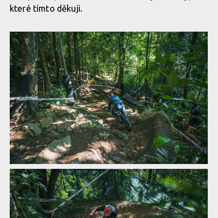
které tímto děkuji.
MIlan Suchomel třetí na
MIlan Suchomel třetí na
Mistrovství světa Masters
Mistrovství světa Masters
v Cairns
v Cairns
MIlan Suchomel třetí na
MIlan Suchomel třetí na
Mistrovství světa Masters
Mistrovství světa Masters
v Cairns
v Cairns
MIlan Suchomel třetí na Mistrovství světa Masters v Cairns
MIlan Suchomel třetí na Mistrovství světa Masters v Cairns