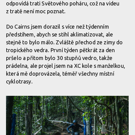
odpovídá trati Světového poháru, což na videu
z tratě není moc poznat.
MIlan Suchomel třetí na Mistrovství světa Masters v Cairns
Do Cairns jsem dorazil s více než týdenním
předstihem, abych se stihl aklimatizovat, ale
MIlan Suchomel třetí na Mistrovství světa Masters v Cairns
stejně to bylo málo. Zvláště přechod ze zimy do
tropického vedra. První týden pětkrát za den
pršelo a přitom bylo 30 stupňů vedro, takže
prádelna, ale projel jsem na XC kole s manželkou,
která mě doprovázela, téměř všechny místní
cyklotrasy.