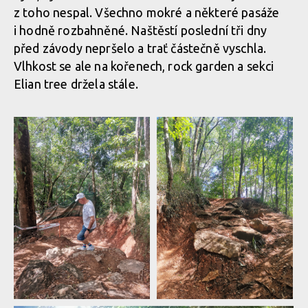
z toho nespal. Všechno mokré a některé pasáže
i hodně rozbahněné. Naštěstí poslední tři dny
MIlan Suchomel třetí na Mistrovství světa Masters v Cairns
MIlan Suchomel třetí na Mistrovství světa Masters v Cairns
před závody nepršelo a trať částečně vyschla.
Vlhkost se ale na kořenech, rock garden a sekci
MIlan Suchomel třetí na Mistrovství světa Masters v Cairns
Elian tree držela stále.
MIlan Suchomel třetí na Mistrovství světa Masters v Cairns
MIlan Suchomel třetí na Mistrovství světa Masters v Cairns
MIlan Suchomel třetí na Mistrovství světa Masters v Cairns