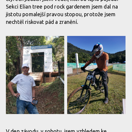
MIlan Suchomel třetí na Mistrovství světa Masters v Cairns
Sekci Elian tree pod rock gardenem jsem dal na
jistotu pomalejší pravou stopou, protože jsem
nechtěl riskovat pád a zranění.
MIlan Suchomel třetí na
MIlan Suchomel třetí na
Mistrovství světa Masters
Mistrovství světa Masters
v Cairns
v Cairns
V den závodu, v sobotu, jsem vzhledem ke