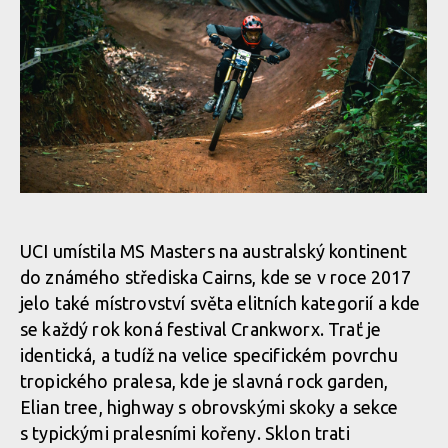
MIlan Suchomel třetí na Mistrovství světa Masters v Cairns
MIlan Suchomel třetí na Mistrovství světa Masters v Cairns
MIlan Suchomel třetí na Mistrovství světa Masters v Cairns
MIlan Suchomel třetí na Mistrovství světa Masters v Cairns
MIlan Suchomel třetí na Mistrovství světa Masters v Cairns
MIlan Suchomel třetí na Mistrovství světa Masters v Cairns
UCI umístila MS Masters na australský kontinent
do známého střediska Cairns, kde se v roce 2017
MIlan Suchomel třetí na Mistrovství světa Masters v Cairns
MIlan Suchomel třetí na Mistrovství světa Masters v Cairns
jelo také místrovství světa elitních kategorií a kde
se každý rok koná festival Crankworx. Trať je
identická, a tudíž na velice specifickém povrchu
MIlan Suchomel třetí na Mistrovství světa Masters v Cairns
tropického pralesa, kde je slavná rock garden,
Elian tree, highway s obrovskými skoky a sekce
MIlan Suchomel třetí na Mistrovství světa Masters v Cairns
s typickými pralesními kořeny. Sklon trati